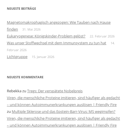
NEUESTE BEITRÄGE
Magnetomakrophagisch angezogen: Wie Tauben nach Hause
finden
31. Mai 2026
Eukaryogenese: Königskinder-Problem gelöst?
22. Februar 2026
Was unser Stoffwechsel mit dem Immunsystem zu tun hat
14.
Februar 2026
Lichtgruppe
15. Januar 2026
NEUESTE KOMMENTARE
Rebekka
zu
Tregs: Der verspätete Nobelpreis
Viren, die menschliche Proteine imitieren, sind häufiger als gedacht
– und können Autoimmunerkrankungen auslösen | Friendly Fire
zu
Multiple Sklerose und das Epstein-Barr-Virus: MS wegimpfen?
Viren, die menschliche Proteine imitieren, sind häufiger als gedacht
– und können Autoimmunerkrankungen auslösen | Friendly Fire