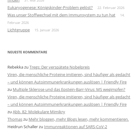
finden
31. Mai 2026
Eukaryogenese: Königskinder-Problem gelöst?
22. Februar 2026
Was unser Stoffwechsel mit dem Immunsystem zu tun hat
14.
Februar 2026
Lichtgruppe
15. Januar 2026
NEUESTE KOMMENTARE
Rebekka
zu
Tregs: Der verspätete Nobelpreis
Viren, die menschliche Proteine imitieren, sind häufiger als gedacht
– und können Autoimmunerkrankungen auslösen | Friendly Fire
zu
Multiple Sklerose und das Epstein-Barr-Virus: MS wegimpfen?
Viren, die menschliche Proteine imitieren, sind häufiger als gedacht
– und können Autoimmunerkrankungen auslösen | Friendly Fire
zu
Abb. 82: Molekulare Mimikry
Thomas
zu
Mehr bloggen, mehr Blogs lesen, mehr kommentieren.
Heidrun Schaller
zu
Immunreaktionen auf SARS-CoV-2