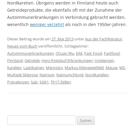
Nordkarelien. Übrigens werden in Finnland heute auch
Getreideprodukte, die ebenfalls oft mit der Zunahme der
Autoimmunerkrankungen in Verbindung gebracht werden,
wesentlich
weniger verzehrt
als noch in den 1950er-Jahren.
Dieser Beitrag wurde am
27. Mai 2013
unter
Aus der Fachliteratur
,
Neues vom Buch
veröffentlicht. Schlagwörter:
Autoimmunerkrankungen
,
Chuan Wu
,
EAE
,
Fast Food
,
Fastfood
,
Finnland
,
Getreide
,
Herz-Kreislauf-Erkrankungen
,
Inzidenzen
,
Karelien
,
Laatikainen
,
Männisto
,
Markus Kleinewietfeld
,
Mäuse
,
MS
,
Multiple Sklerose
,
Natrium
,
Natriumchlorid
,
Nordkarelien
,
Prävalenzen
,
Salz
,
SGK1
,
Th17-Zellen
.
Suchen
nach: