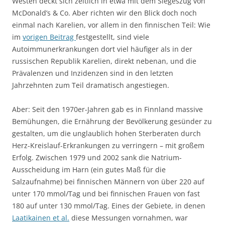
Westen deckt sich zeitlich in etwa mit dem Siegeszug von
McDonald’s & Co. Aber richten wir den Blick doch noch
einmal nach Karelien, vor allem in den finnischen Teil: Wie
im
vorigen Beitrag
festgestellt, sind viele
Autoimmunerkrankungen dort viel häufiger als in der
russischen Republik Karelien, direkt nebenan, und die
Prävalenzen und Inzidenzen sind in den letzten
Jahrzehnten zum Teil dramatisch angestiegen.
Aber: Seit den 1970er-Jahren gab es in Finnland massive
Bemühungen, die Ernährung der Bevölkerung gesünder zu
gestalten, um die unglaublich hohen Sterberaten durch
Herz-Kreislauf-Erkrankungen zu verringern – mit großem
Erfolg. Zwischen 1979 und 2002 sank die Natrium-
Ausscheidung im Harn (ein gutes Maß für die
Salzaufnahme) bei finnischen Männern von über 220 auf
unter 170 mmol/Tag und bei finnischen Frauen von fast
180 auf unter 130 mmol/Tag. Eines der Gebiete, in denen
Laatikainen et al.
diese Messungen vornahmen, war