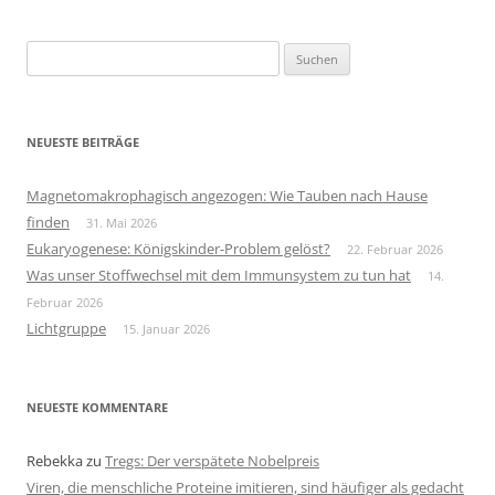
Suchen
nach:
NEUESTE BEITRÄGE
Magnetomakrophagisch angezogen: Wie Tauben nach Hause
finden
31. Mai 2026
Eukaryogenese: Königskinder-Problem gelöst?
22. Februar 2026
Was unser Stoffwechsel mit dem Immunsystem zu tun hat
14.
Februar 2026
Lichtgruppe
15. Januar 2026
NEUESTE KOMMENTARE
Rebekka
zu
Tregs: Der verspätete Nobelpreis
Viren, die menschliche Proteine imitieren, sind häufiger als gedacht