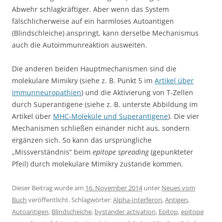
Abwehr schlagkräftiger. Aber wenn das System
fälschlicherweise auf ein harmloses Autoantigen
(Blindschleiche) anspringt, kann derselbe Mechanismus
auch die Autoimmunreaktion ausweiten.
Die anderen beiden Hauptmechanismen sind die
molekulare Mimikry (siehe z. B. Punkt 5 im
Artikel über
Immunneuropathien
) und die Aktivierung von T-Zellen
durch Superantigene (siehe z. B. unterste Abbildung im
Artikel über
MHC-Moleküle und Superantigene
). Die vier
Mechanismen schließen einander nicht aus, sondern
ergänzen sich. So kann das ursprüngliche
„Missverständnis“ beim
epitope spreading
(gepunkteter
Pfeil) durch molekulare Mimikry zustande kommen.
Dieser Beitrag wurde am
16. November 2014
unter
Neues vom
Buch
veröffentlicht. Schlagwörter:
Alpha-Interferon
,
Antigen
,
Autoantigen
,
Blindscheiche
,
bystander activation
,
Epitop
,
epitope