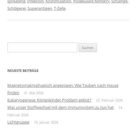
spreading
,
Infektion
,
Kostimulation
,
molekulare Mimikry
,
Schalnge
,
Schlägerei
,
Superantigen
,
T-Zelle
.
Suchen
nach:
NEUESTE BEITRÄGE
Magnetomakrophagisch angezogen: Wie Tauben nach Hause
finden
31. Mai 2026
Eukaryogenese: Königskinder-Problem gelöst?
22. Februar 2026
Was unser Stoffwechsel mit dem Immunsystem zu tun hat
14.
Februar 2026
Lichtgruppe
15. Januar 2026