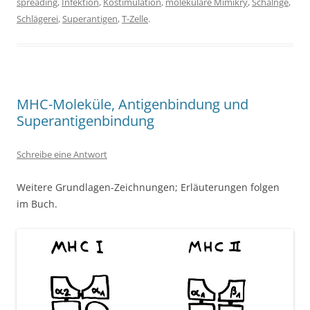
spreading
,
Infektion
,
Kostimulation
,
molekulare Mimikry
,
Schalnge
,
Schlägerei
,
Superantigen
,
T-Zelle
.
MHC-Moleküle, Antigenbindung und
Superantigenbindung
Schreibe eine Antwort
Weitere Grundlagen-Zeichnungen; Erläuterungen folgen
im Buch.