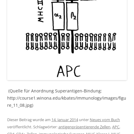
(Quelle für Anordnung Superantigen-Bindung:
http://course1.winona.edu/kbates/Immunology/images/figu
re_11_08.jpg)
Dieser Beitrag wurde am
14. Januar 2014
unter
Neues vom Buch
veröffentlicht. Schlagwörter:
antigenpräsentierende Zellen
,
APC
,
CD4
,
CD4+-Zellen
,
immunologische Synapse
,
MHC-Klasse I
,
MHC-