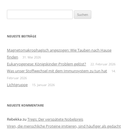
Suchen
nach:
NEUESTE BEITRÄGE
Magnetomakrophagisch angezogen: Wie Tauben nach Hause
finden
31. Mai 2026
Eukaryogenese: Königskinder-Problem gelöst?
22. Februar 2026
Was unser Stoffwechsel mit dem Immunsystem zu tun hat
14.
Februar 2026
Lichtgruppe
15. Januar 2026
NEUESTE KOMMENTARE
Rebekka
zu
Tregs: Der verspätete Nobelpreis
Viren, die menschliche Proteine imitieren, sind häufiger als gedacht