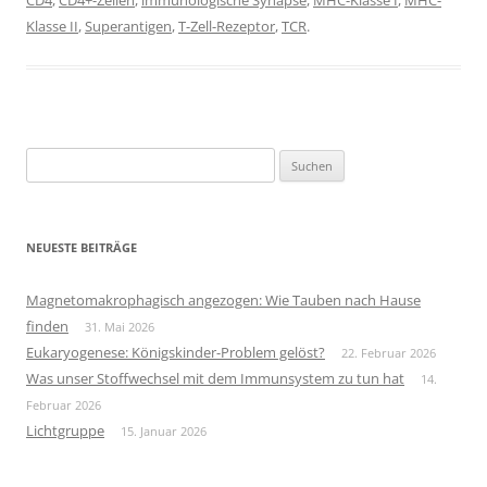
Klasse II
,
Superantigen
,
T-Zell-Rezeptor
,
TCR
.
Suchen
nach:
NEUESTE BEITRÄGE
Magnetomakrophagisch angezogen: Wie Tauben nach Hause
finden
31. Mai 2026
Eukaryogenese: Königskinder-Problem gelöst?
22. Februar 2026
Was unser Stoffwechsel mit dem Immunsystem zu tun hat
14.
Februar 2026
Lichtgruppe
15. Januar 2026