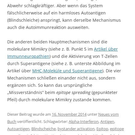
Abwehr schlagkräftiger. Aber wenn das System
fälschlicherweise auf ein harmloses Autoantigen
(Blindschleiche) anspringt, kann derselbe Mechanismus
auch die Autoimmunreaktion ausweiten.
Die anderen beiden Hauptmechanismen sind die
molekulare Mimikry (siehe z. B. Punkt 5 im
Artikel über
Immunneuropathien
) und die Aktivierung von T-Zellen
durch Superantigene (siehe z. B. unterste Abbildung im
Artikel über
MHC-Moleküle und Superantigene
). Die vier
Mechanismen schließen einander nicht aus, sondern
ergänzen sich. So kann das ursprüngliche
„Missverständnis“ beim
epitope spreading
(gepunkteter
Pfeil) durch molekulare Mimikry zustande kommen.
Dieser Beitrag wurde am
16. November 2014
unter
Neues vom
Buch
veröffentlicht. Schlagwörter:
Alpha-Interferon
,
Antigen
,
Autoantigen
,
Blindscheiche
,
bystander activation
,
Epitop
,
epitope