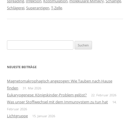
spreading
,
Infektion
,
Kostimulation
,
molekulare Mimikry
,
Schalnge
,
Schlägerei
,
Superantigen
,
T-Zelle
.
Suchen
nach:
NEUESTE BEITRÄGE
Magnetomakrophagisch angezogen: Wie Tauben nach Hause
finden
31. Mai 2026
Eukaryogenese: Königskinder-Problem gelöst?
22. Februar 2026
Was unser Stoffwechsel mit dem Immunsystem zu tun hat
14.
Februar 2026
Lichtgruppe
15. Januar 2026