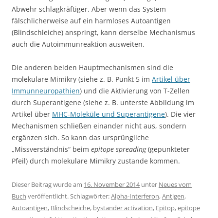
Abwehr schlagkräftiger. Aber wenn das System
fälschlicherweise auf ein harmloses Autoantigen
(Blindschleiche) anspringt, kann derselbe Mechanismus
auch die Autoimmunreaktion ausweiten.
Die anderen beiden Hauptmechanismen sind die
molekulare Mimikry (siehe z. B. Punkt 5 im
Artikel über
Immunneuropathien
) und die Aktivierung von T-Zellen
durch Superantigene (siehe z. B. unterste Abbildung im
Artikel über
MHC-Moleküle und Superantigene
). Die vier
Mechanismen schließen einander nicht aus, sondern
ergänzen sich. So kann das ursprüngliche
„Missverständnis“ beim
epitope spreading
(gepunkteter
Pfeil) durch molekulare Mimikry zustande kommen.
Dieser Beitrag wurde am
16. November 2014
unter
Neues vom
Buch
veröffentlicht. Schlagwörter:
Alpha-Interferon
,
Antigen
,
Autoantigen
,
Blindscheiche
,
bystander activation
,
Epitop
,
epitope