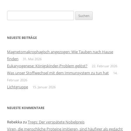
Suchen
nach:
NEUESTE BEITRÄGE
Magnetomakrophagisch angezogen: Wie Tauben nach Hause
finden
31. Mai 2026
Eukaryogenese: Königskinder-Problem gelöst?
22. Februar 2026
Was unser Stoffwechsel mit dem Immunsystem zu tun hat
14.
Februar 2026
Lichtgruppe
15. Januar 2026
NEUESTE KOMMENTARE
Rebekka
zu
Tregs: Der verspätete Nobelpreis
Viren, die menschliche Proteine imitieren, sind häufiger als gedacht