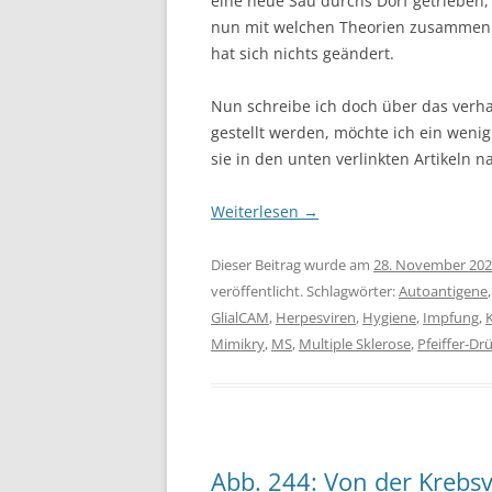
eine neue Sau durchs Dorf getrieben, 
nun mit welchen Theorien zusammenpa
hat sich nichts geändert.
Nun schreibe ich doch über das verha
gestellt werden, möchte ich ein wenig
sie in den unten verlinkten Artikeln n
Weiterlesen
→
Dieser Beitrag wurde am
28. November 20
veröffentlicht. Schlagwörter:
Autoantigene
GlialCAM
,
Herpesviren
,
Hygiene
,
Impfung
,
Mimikry
,
MS
,
Multiple Sklerose
,
Pfeiffer-Dr
Abb. 244: Von der Kreb