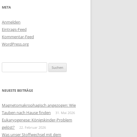
META
Anmelden
Eintrags-Feed
Kommentar-Feed
WordPress.org
Suchen
nach:
NEUESTE BEITRÄGE
Magnetomakrophagisch angezogen: Wie
Tauben nach Hause finden
31. Mai 2026
Eukaryogenese: Königskinder-Problem
gelöst?
22. Februar 2026
Was unser Stoffwechsel mit dem