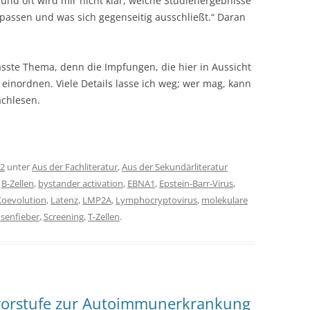
und oft wird mir nicht klar, welche Studienergebnisse
ssen und was sich gegenseitig ausschließt.“ Daran
sste Thema, denn die Impfungen, die hier in Aussicht
 einordnen. Viele Details lasse ich weg; wer mag, kann
achlesen.
22
unter
Aus der Fachliteratur
,
Aus der Sekundärliteratur
,
B-Zellen
,
bystander activation
,
EBNA1
,
Epstein-Barr-Virus
,
Koevolution
,
Latenz
,
LMP2A
,
Lymphocryptovirus
,
molekulare
üsenfieber
,
Screening
,
T-Zellen
.
svorstufe zur Autoimmunerkrankung