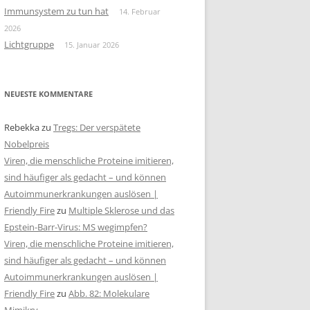
Immunsystem zu tun hat
14. Februar
2026
Lichtgruppe
15. Januar 2026
NEUESTE KOMMENTARE
Rebekka
zu
Tregs: Der verspätete
Nobelpreis
Viren, die menschliche Proteine imitieren,
sind häufiger als gedacht – und können
Autoimmunerkrankungen auslösen |
Friendly Fire
zu
Multiple Sklerose und das
Epstein-Barr-Virus: MS wegimpfen?
Viren, die menschliche Proteine imitieren,
sind häufiger als gedacht – und können
Autoimmunerkrankungen auslösen |
Friendly Fire
zu
Abb. 82: Molekulare