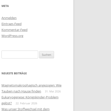
META
Anmelden
Eintrags-Feed
Kommentar-Feed
WordPress.org
Suchen
nach:
NEUESTE BEITRÄGE
Magnetomakrophagisch angezogen: Wie
Tauben nach Hause finden
31. Mai 2026
Eukaryogenese: Königskinder-Problem
gelöst?
22. Februar 2026
Was unser Stoffwechsel mit dem