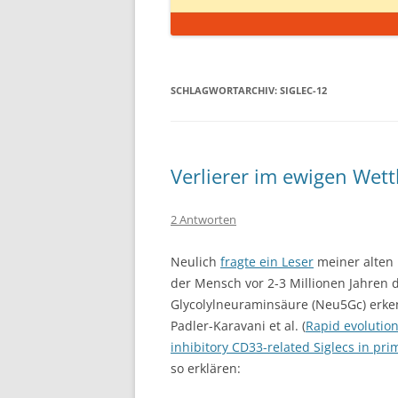
SCHLAGWORTARCHIV:
SIGLEC-12
Verlierer im ewigen Wett
2 Antworten
Neulich
fragte ein Leser
meiner alten 
der Mensch vor 2-3 Millionen Jahren d
Glycolylneuraminsäure (Neu5Gc) erken
Padler-Karavani et al. (
Rapid evolution
inhibitory CD33-related Siglecs in pri
so erklären: