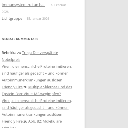
Immunsystem zu tun hat
14. Februar
2026
Lichtgruppe
15. Januar 2026
NEUESTE KOMMENTARE
Rebekka
zu
Tregs: Der verspätete
Nobelpreis
Viren, die menschliche Proteine imitieren,
sind häufiger als gedacht – und können
Autoimmunerkrankungen auslösen |
Friendly Fire
zu
Multiple Sklerose und das
Epstein-Barr-Virus: MS wegimpfen?
Viren, die menschliche Proteine imitieren,
sind häufiger als gedacht – und können
Autoimmunerkrankungen auslösen |
Friendly Fire
zu
Abb. 82: Molekulare