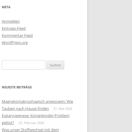
META
Anmelden
Eintrags-Feed
Kommentar-Feed
WordPress.org
Suchen
nach:
NEUESTE BEITRÄGE
Magnetomakrophagisch angezogen: Wie
Tauben nach Hause finden
31. Mai 2026
Eukaryogenese: Königskinder-Problem
gelöst?
22. Februar 2026
Was unser Stoffwechsel mit dem