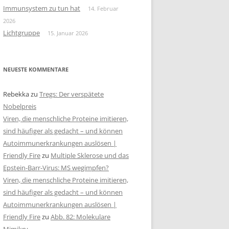
Immunsystem zu tun hat
14. Februar
2026
Lichtgruppe
15. Januar 2026
NEUESTE KOMMENTARE
Rebekka
zu
Tregs: Der verspätete
Nobelpreis
Viren, die menschliche Proteine imitieren,
sind häufiger als gedacht – und können
Autoimmunerkrankungen auslösen |
Friendly Fire
zu
Multiple Sklerose und das
Epstein-Barr-Virus: MS wegimpfen?
Viren, die menschliche Proteine imitieren,
sind häufiger als gedacht – und können
Autoimmunerkrankungen auslösen |
Friendly Fire
zu
Abb. 82: Molekulare