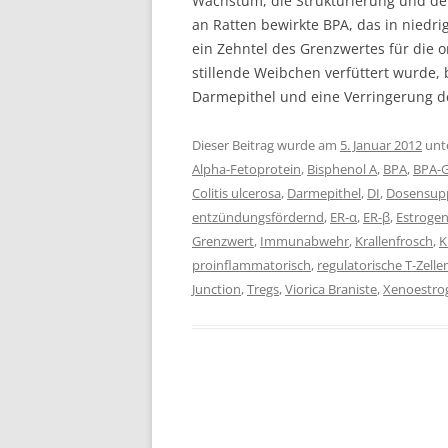
Wachstum, die Strukturierung und den
an Ratten bewirkte BPA, das in niedri
ein Zehntel des Grenzwertes für die
stillende Weibchen verfüttert wurde, 
Darmepithel und eine Verringerung d
Dieser Beitrag wurde am
5. Januar 2012
unt
Alpha-Fetoprotein
,
Bisphenol A
,
BPA
,
BPA-G
Colitis ulcerosa
,
Darmepithel
,
DI
,
Dosensup
entzündungsfördernd
,
ER-α
,
ER-β
,
Estroge
Grenzwert
,
Immunabwehr
,
Krallenfrosch
,
K
proinflammatorisch
,
regulatorische T-Zelle
Junction
,
Tregs
,
Viorica Braniste
,
Xenoestro