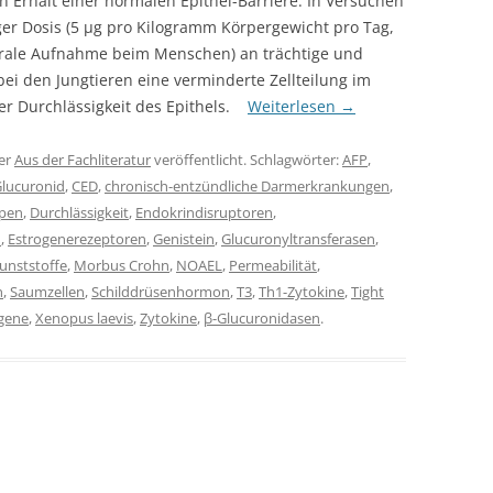
 Erhalt einer normalen Epithel-Barriere. In Versuchen
ger Dosis (5 µg pro Kilogramm Körpergewicht pro Tag,
 orale Aufnahme beim Menschen) an trächtige und
bei den Jungtieren eine verminderte Zellteilung im
er Durchlässigkeit des Epithels.
Weiterlesen
→
er
Aus der Fachliteratur
veröffentlicht. Schlagwörter:
AFP
,
lucuronid
,
CED
,
chronisch-entzündliche Darmerkrankungen
,
pen
,
Durchlässigkeit
,
Endokrindisruptoren
,
n
,
Estrogenerezeptoren
,
Genistein
,
Glucuronyltransferasen
,
unststoffe
,
Morbus Crohn
,
NOAEL
,
Permeabilität
,
n
,
Saumzellen
,
Schilddrüsenhormon
,
T3
,
Th1-Zytokine
,
Tight
gene
,
Xenopus laevis
,
Zytokine
,
β-Glucuronidasen
.