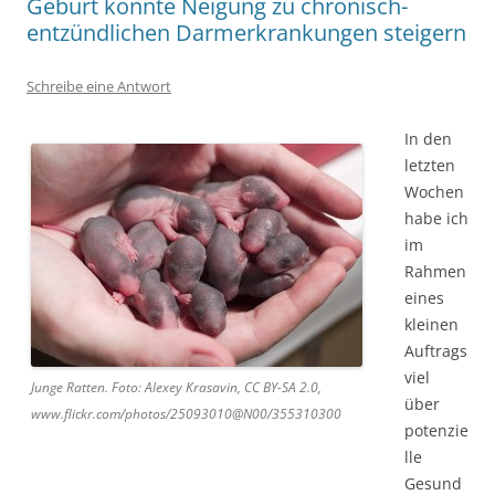
Geburt könnte Neigung zu chronisch-
entzündlichen Darmerkrankungen steigern
Schreibe eine Antwort
In den
letzten
Wochen
habe ich
im
Rahmen
eines
kleinen
Auftrags
viel
Junge Ratten. Foto: Alexey Krasavin, CC BY-SA 2.0,
über
www.flickr.com/photos/25093010@N00/355310300
potenzie
lle
Gesund