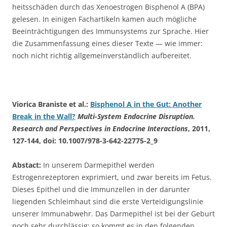
heitsschäden durch das Xenoestrogen Bisphenol A (BPA)
gelesen. In einigen Fachartikeln kamen auch mögliche
Beeinträchtigungen des Immunsystems zur Sprache. Hier
die Zusammenfassung eines dieser Texte — wie immer:
noch nicht richtig allgemeinverständlich aufbereitet.
Viorica Braniste et al.:
Bisphenol A in the Gut: Another
Break in the Wall?
Multi-System Endocrine Disruption.
Research and Perspectives in Endocrine Interactions
, 2011,
127-144, doi: 10.1007/978-3-642-22775-2_9
Abstact:
In unserem Darmepithel werden
Estrogenrezeptoren exprimiert, und zwar bereits im Fetus.
Dieses Epithel und die Immunzellen in der darunter
liegenden Schleimhaut sind die erste Verteidigungslinie
unserer Immunabwehr. Das Darmepithel ist bei der Geburt
noch sehr durchlässig; so kommt es in den folgenden