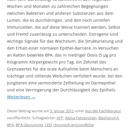
Wochen und Monaten zu zahlreichen Begegnungen
zwischen Bakterien und anderen Substanzen aus dem
Lumen, die es durchdringen, und den noch unreifen
Immunzellen, die auf diese Weise trainiert werden, Selbst
und Fremd zuverlässig zu unterscheiden. Estrogene sind
wichtige Signale für das Wachstum, die Strukturierung und
den Erhalt einer normalen Epithel-Barriere. In Versuchen
an Ratten bewirkte BPA, das in niedriger Dosis (5 µg pro
Kilogramm Körpergewicht pro Tag, ein Zehntel des
Grenzwertes für die orale Aufnahme beim Menschen) an
trächtige und stillende Weibchen verfüttert wurde, bei den
Jungtieren eine verminderte Zellteilung im Darmepithel
und eine Verringerung der Durchlässigkeit des Epithels.
Weiterlesen
→
Dieser Beitrag wurde am
5. Januar 2012
unter
Aus der Fachliteratur
veröffentlicht. Schlagwörter:
AFP
,
Alpha-Fetoprotein
,
Bisphenol A
,
BPA
,
BPA-Glucuronid
,
CED
,
chronisch-entzündliche