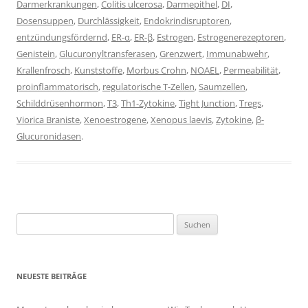
Darmerkrankungen
,
Colitis ulcerosa
,
Darmepithel
,
DI
,
Dosensuppen
,
Durchlässigkeit
,
Endokrindisruptoren
,
entzündungsfördernd
,
ER-α
,
ER-β
,
Estrogen
,
Estrogenerezeptoren
,
Genistein
,
Glucuronyltransferasen
,
Grenzwert
,
Immunabwehr
,
Krallenfrosch
,
Kunststoffe
,
Morbus Crohn
,
NOAEL
,
Permeabilität
,
proinflammatorisch
,
regulatorische T-Zellen
,
Saumzellen
,
Schilddrüsenhormon
,
T3
,
Th1-Zytokine
,
Tight Junction
,
Tregs
,
Viorica Braniste
,
Xenoestrogene
,
Xenopus laevis
,
Zytokine
,
β-
Glucuronidasen
.
Suchen
nach:
NEUESTE BEITRÄGE