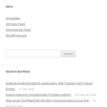
META
Anmelden
Eintrags-Feed
Kommentar-Feed
WordPress.org
Suchen
nach:
NEUESTE BEITRÄGE
Magnetomakrophagisch angezogen: Wie Tauben nach Hause
finden
31. Mai 2026
Eukaryogenese: Königskinder-Problem gelöst?
22. Februar 2026
Was unser Stoffwechsel mit dem Immunsystem zu tun hat
14.
Februar 2026