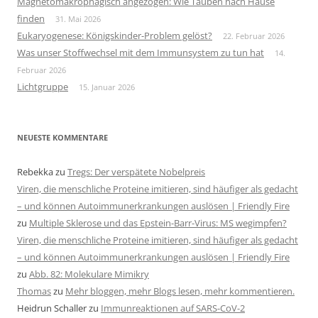
Magnetomakrophagisch angezogen: Wie Tauben nach Hause
finden
31. Mai 2026
Eukaryogenese: Königskinder-Problem gelöst?
22. Februar 2026
Was unser Stoffwechsel mit dem Immunsystem zu tun hat
14.
Februar 2026
Lichtgruppe
15. Januar 2026
NEUESTE KOMMENTARE
Rebekka
zu
Tregs: Der verspätete Nobelpreis
Viren, die menschliche Proteine imitieren, sind häufiger als gedacht
– und können Autoimmunerkrankungen auslösen | Friendly Fire
zu
Multiple Sklerose und das Epstein-Barr-Virus: MS wegimpfen?
Viren, die menschliche Proteine imitieren, sind häufiger als gedacht
– und können Autoimmunerkrankungen auslösen | Friendly Fire
zu
Abb. 82: Molekulare Mimikry
Thomas
zu
Mehr bloggen, mehr Blogs lesen, mehr kommentieren.
Heidrun Schaller
zu
Immunreaktionen auf SARS-CoV-2