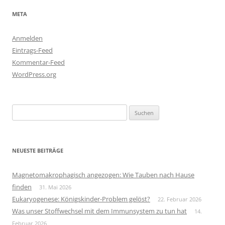
META
Anmelden
Eintrags-Feed
Kommentar-Feed
WordPress.org
Suchen
nach:
NEUESTE BEITRÄGE
Magnetomakrophagisch angezogen: Wie Tauben nach Hause
finden
31. Mai 2026
Eukaryogenese: Königskinder-Problem gelöst?
22. Februar 2026
Was unser Stoffwechsel mit dem Immunsystem zu tun hat
14.
Februar 2026