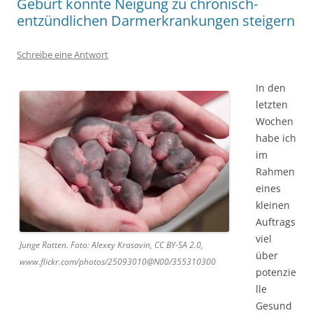
Geburt könnte Neigung zu chronisch-
entzündlichen Darmerkrankungen steigern
Schreibe eine Antwort
In den
letzten
Wochen
habe ich
im
Rahmen
eines
kleinen
Auftrags
viel
Junge Ratten. Foto: Alexey Krasavin, CC BY-SA 2.0,
über
www.flickr.com/photos/25093010@N00/355310300
potenzie
lle
Gesund