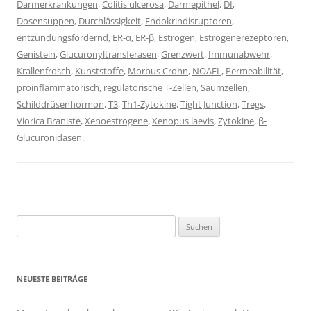
Darmerkrankungen
,
Colitis ulcerosa
,
Darmepithel
,
DI
,
Dosensuppen
,
Durchlässigkeit
,
Endokrindisruptoren
,
entzündungsfördernd
,
ER-α
,
ER-β
,
Estrogen
,
Estrogenerezeptoren
,
Genistein
,
Glucuronyltransferasen
,
Grenzwert
,
Immunabwehr
,
Krallenfrosch
,
Kunststoffe
,
Morbus Crohn
,
NOAEL
,
Permeabilität
,
proinflammatorisch
,
regulatorische T-Zellen
,
Saumzellen
,
Schilddrüsenhormon
,
T3
,
Th1-Zytokine
,
Tight Junction
,
Tregs
,
Viorica Braniste
,
Xenoestrogene
,
Xenopus laevis
,
Zytokine
,
β-
Glucuronidasen
.
Suchen
nach:
NEUESTE BEITRÄGE