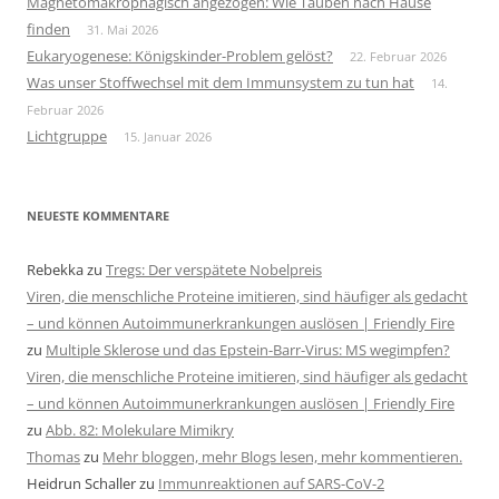
Magnetomakrophagisch angezogen: Wie Tauben nach Hause
finden
31. Mai 2026
Eukaryogenese: Königskinder-Problem gelöst?
22. Februar 2026
Was unser Stoffwechsel mit dem Immunsystem zu tun hat
14.
Februar 2026
Lichtgruppe
15. Januar 2026
NEUESTE KOMMENTARE
Rebekka
zu
Tregs: Der verspätete Nobelpreis
Viren, die menschliche Proteine imitieren, sind häufiger als gedacht
– und können Autoimmunerkrankungen auslösen | Friendly Fire
zu
Multiple Sklerose und das Epstein-Barr-Virus: MS wegimpfen?
Viren, die menschliche Proteine imitieren, sind häufiger als gedacht
– und können Autoimmunerkrankungen auslösen | Friendly Fire
zu
Abb. 82: Molekulare Mimikry
Thomas
zu
Mehr bloggen, mehr Blogs lesen, mehr kommentieren.
Heidrun Schaller
zu
Immunreaktionen auf SARS-CoV-2