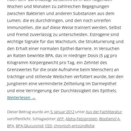
Wochen und Monaten zu zahlreichen Begegnungen
zwischen Bakterien und anderen Substanzen aus dem
Lumen, die es durchdringen, und den noch unreifen
Immunzellen, die auf diese Weise trainiert werden, Selbst
und Fremd zuverlässig zu unterscheiden. Estrogene sind
wichtige Signale für das Wachstum, die Strukturierung und
den Erhalt einer normalen Epithel-Barriere. In Versuchen
an Ratten bewirkte BPA, das in niedriger Dosis (5 µg pro
Kilogramm Körpergewicht pro Tag, ein Zehntel des
Grenzwertes für die orale Aufnahme beim Menschen) an
trächtige und stillende Weibchen verfüttert wurde, bei den
Jungtieren eine verminderte Zellteilung im Darmepithel
und eine Verringerung der Durchlässigkeit des Epithels.
Weiterlesen
→
Dieser Beitrag wurde am
5. Januar 2012
unter
Aus der Fachliteratur
veröffentlicht. Schlagwörter:
AFP
,
Alpha-Fetoprotein
,
Bisphenol A
,
BPA
,
BPA-Glucuronid
,
CED
,
chronisch-entzündliche