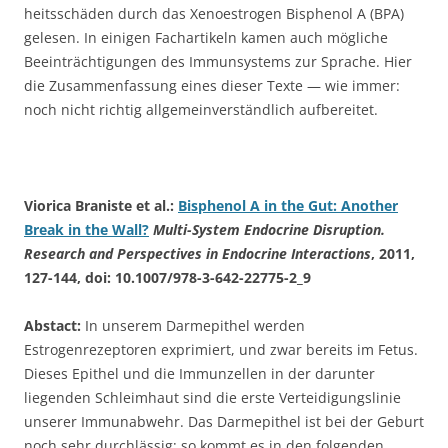
heitsschäden durch das Xenoestrogen Bisphenol A (BPA)
gelesen. In einigen Fachartikeln kamen auch mögliche
Beeinträchtigungen des Immunsystems zur Sprache. Hier
die Zusammenfassung eines dieser Texte — wie immer:
noch nicht richtig allgemeinverständlich aufbereitet.
Viorica Braniste et al.:
Bisphenol A in the Gut: Another
Break in the Wall?
Multi-System Endocrine Disruption.
Research and Perspectives in Endocrine Interactions
, 2011,
127-144, doi: 10.1007/978-3-642-22775-2_9
Abstact:
In unserem Darmepithel werden
Estrogenrezeptoren exprimiert, und zwar bereits im Fetus.
Dieses Epithel und die Immunzellen in der darunter
liegenden Schleimhaut sind die erste Verteidigungslinie
unserer Immunabwehr. Das Darmepithel ist bei der Geburt
noch sehr durchlässig; so kommt es in den folgenden