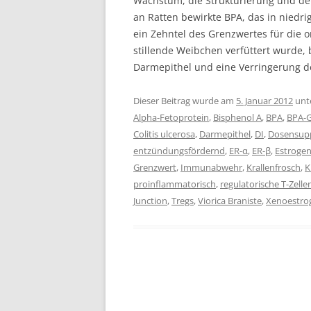
Wachstum, die Strukturierung und den
an Ratten bewirkte BPA, das in niedri
ein Zehntel des Grenzwertes für die
stillende Weibchen verfüttert wurde, 
Darmepithel und eine Verringerung d
Dieser Beitrag wurde am
5. Januar 2012
unt
Alpha-Fetoprotein
,
Bisphenol A
,
BPA
,
BPA-G
Colitis ulcerosa
,
Darmepithel
,
DI
,
Dosensup
entzündungsfördernd
,
ER-α
,
ER-β
,
Estroge
Grenzwert
,
Immunabwehr
,
Krallenfrosch
,
K
proinflammatorisch
,
regulatorische T-Zelle
Junction
,
Tregs
,
Viorica Braniste
,
Xenoestro