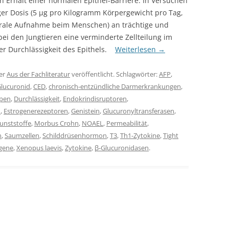
 Erhalt einer normalen Epithel-Barriere. In Versuchen
ger Dosis (5 µg pro Kilogramm Körpergewicht pro Tag,
 orale Aufnahme beim Menschen) an trächtige und
bei den Jungtieren eine verminderte Zellteilung im
er Durchlässigkeit des Epithels.
Weiterlesen
→
er
Aus der Fachliteratur
veröffentlicht. Schlagwörter:
AFP
,
lucuronid
,
CED
,
chronisch-entzündliche Darmerkrankungen
,
pen
,
Durchlässigkeit
,
Endokrindisruptoren
,
n
,
Estrogenerezeptoren
,
Genistein
,
Glucuronyltransferasen
,
unststoffe
,
Morbus Crohn
,
NOAEL
,
Permeabilität
,
n
,
Saumzellen
,
Schilddrüsenhormon
,
T3
,
Th1-Zytokine
,
Tight
gene
,
Xenopus laevis
,
Zytokine
,
β-Glucuronidasen
.