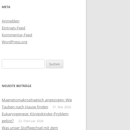
META
Anmelden
Eintrags-Feed
Kommentar-Feed
WordPress.org
Suchen
nach:
NEUESTE BEITRÄGE
Magnetomakrophagisch angezogen: Wie
Tauben nach Hause finden
31. Mai 2026
Eukaryogenese: Königskinder-Problem
gelöst?
22. Februar 2026
Was unser Stoffwechsel mit dem