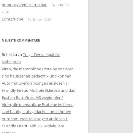
Immunsystem zu tun hat
14. Februar
2026
Lichtgruppe
15. Januar 2026
NEUESTE KOMMENTARE
Rebekka
zu
Tregs: Der verspätete
Nobelpreis
Viren, die menschliche Proteine imitieren,
sind häufiger als gedacht – und können
Autoimmunerkrankungen auslösen |
Friendly Fire
zu
Multiple Sklerose und das
Epstein-Barr-Virus: MS wegimpfen?
Viren, die menschliche Proteine imitieren,
sind häufiger als gedacht – und können
Autoimmunerkrankungen auslösen |
Friendly Fire
zu
Abb. 82: Molekulare