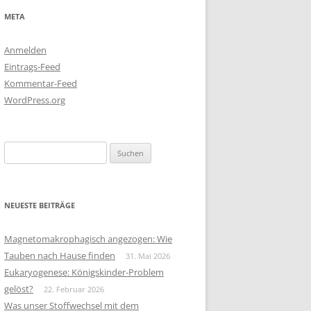
META
Anmelden
Eintrags-Feed
Kommentar-Feed
WordPress.org
Suchen
nach:
NEUESTE BEITRÄGE
Magnetomakrophagisch angezogen: Wie
Tauben nach Hause finden
31. Mai 2026
Eukaryogenese: Königskinder-Problem
gelöst?
22. Februar 2026
Was unser Stoffwechsel mit dem