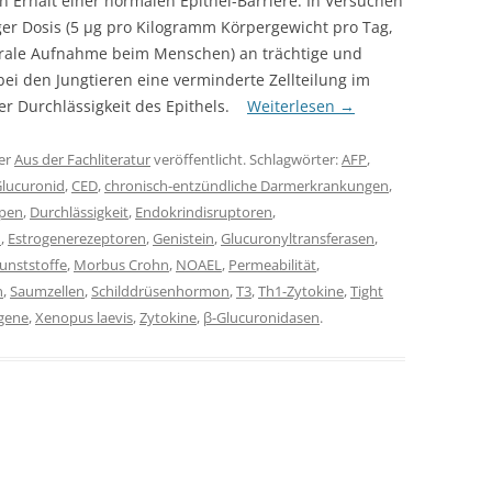
 Erhalt einer normalen Epithel-Barriere. In Versuchen
ger Dosis (5 µg pro Kilogramm Körpergewicht pro Tag,
 orale Aufnahme beim Menschen) an trächtige und
bei den Jungtieren eine verminderte Zellteilung im
er Durchlässigkeit des Epithels.
Weiterlesen
→
er
Aus der Fachliteratur
veröffentlicht. Schlagwörter:
AFP
,
lucuronid
,
CED
,
chronisch-entzündliche Darmerkrankungen
,
pen
,
Durchlässigkeit
,
Endokrindisruptoren
,
n
,
Estrogenerezeptoren
,
Genistein
,
Glucuronyltransferasen
,
unststoffe
,
Morbus Crohn
,
NOAEL
,
Permeabilität
,
n
,
Saumzellen
,
Schilddrüsenhormon
,
T3
,
Th1-Zytokine
,
Tight
gene
,
Xenopus laevis
,
Zytokine
,
β-Glucuronidasen
.