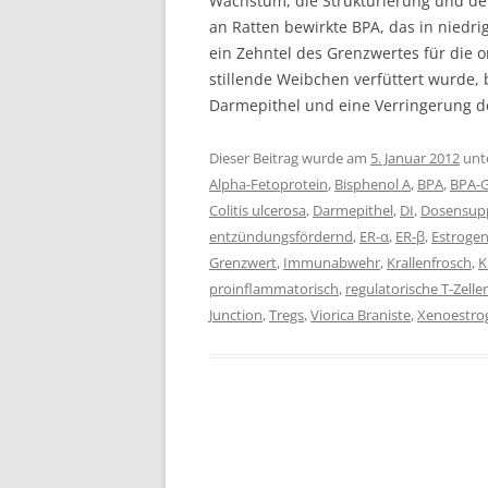
Wachstum, die Strukturierung und den
an Ratten bewirkte BPA, das in niedri
ein Zehntel des Grenzwertes für die
stillende Weibchen verfüttert wurde, 
Darmepithel und eine Verringerung d
Dieser Beitrag wurde am
5. Januar 2012
unt
Alpha-Fetoprotein
,
Bisphenol A
,
BPA
,
BPA-G
Colitis ulcerosa
,
Darmepithel
,
DI
,
Dosensup
entzündungsfördernd
,
ER-α
,
ER-β
,
Estroge
Grenzwert
,
Immunabwehr
,
Krallenfrosch
,
K
proinflammatorisch
,
regulatorische T-Zelle
Junction
,
Tregs
,
Viorica Braniste
,
Xenoestro