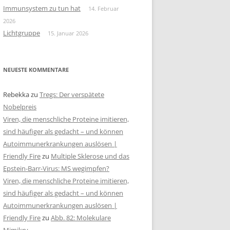
Immunsystem zu tun hat
14. Februar
2026
Lichtgruppe
15. Januar 2026
NEUESTE KOMMENTARE
Rebekka
zu
Tregs: Der verspätete
Nobelpreis
Viren, die menschliche Proteine imitieren,
sind häufiger als gedacht – und können
Autoimmunerkrankungen auslösen |
Friendly Fire
zu
Multiple Sklerose und das
Epstein-Barr-Virus: MS wegimpfen?
Viren, die menschliche Proteine imitieren,
sind häufiger als gedacht – und können
Autoimmunerkrankungen auslösen |
Friendly Fire
zu
Abb. 82: Molekulare