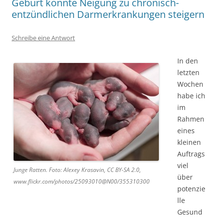
Geburt könnte Neigung zu chronisch-
entzündlichen Darmerkrankungen steigern
Schreibe eine Antwort
In den
letzten
Wochen
habe ich
im
Rahmen
eines
kleinen
Auftrags
viel
Junge Ratten. Foto: Alexey Krasavin, CC BY-SA 2.0,
über
www.flickr.com/photos/25093010@N00/355310300
potenzie
lle
Gesund