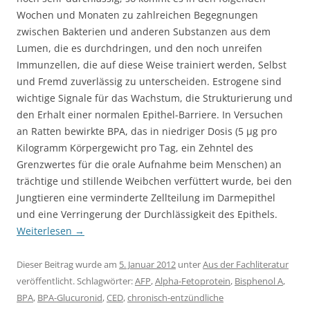
Wochen und Monaten zu zahlreichen Begegnungen
zwischen Bakterien und anderen Substanzen aus dem
Lumen, die es durchdringen, und den noch unreifen
Immunzellen, die auf diese Weise trainiert werden, Selbst
und Fremd zuverlässig zu unterscheiden. Estrogene sind
wichtige Signale für das Wachstum, die Strukturierung und
den Erhalt einer normalen Epithel-Barriere. In Versuchen
an Ratten bewirkte BPA, das in niedriger Dosis (5 µg pro
Kilogramm Körpergewicht pro Tag, ein Zehntel des
Grenzwertes für die orale Aufnahme beim Menschen) an
trächtige und stillende Weibchen verfüttert wurde, bei den
Jungtieren eine verminderte Zellteilung im Darmepithel
und eine Verringerung der Durchlässigkeit des Epithels.
Weiterlesen
→
Dieser Beitrag wurde am
5. Januar 2012
unter
Aus der Fachliteratur
veröffentlicht. Schlagwörter:
AFP
,
Alpha-Fetoprotein
,
Bisphenol A
,
BPA
,
BPA-Glucuronid
,
CED
,
chronisch-entzündliche