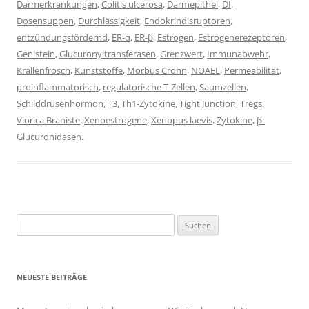
Darmerkrankungen
,
Colitis ulcerosa
,
Darmepithel
,
DI
,
Dosensuppen
,
Durchlässigkeit
,
Endokrindisruptoren
,
entzündungsfördernd
,
ER-α
,
ER-β
,
Estrogen
,
Estrogenerezeptoren
,
Genistein
,
Glucuronyltransferasen
,
Grenzwert
,
Immunabwehr
,
Krallenfrosch
,
Kunststoffe
,
Morbus Crohn
,
NOAEL
,
Permeabilität
,
proinflammatorisch
,
regulatorische T-Zellen
,
Saumzellen
,
Schilddrüsenhormon
,
T3
,
Th1-Zytokine
,
Tight Junction
,
Tregs
,
Viorica Braniste
,
Xenoestrogene
,
Xenopus laevis
,
Zytokine
,
β-
Glucuronidasen
.
Suchen
nach:
NEUESTE BEITRÄGE