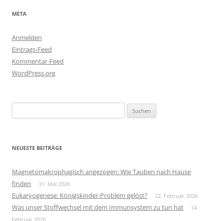
META
Anmelden
Eintrags-Feed
Kommentar-Feed
WordPress.org
Suchen
nach:
NEUESTE BEITRÄGE
Magnetomakrophagisch angezogen: Wie Tauben nach Hause
finden
31. Mai 2026
Eukaryogenese: Königskinder-Problem gelöst?
22. Februar 2026
Was unser Stoffwechsel mit dem Immunsystem zu tun hat
14.
Februar 2026