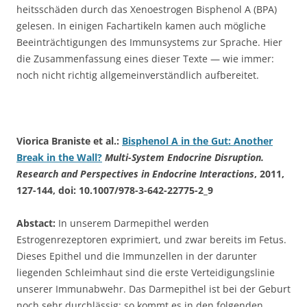
heitsschäden durch das Xenoestrogen Bisphenol A (BPA)
gelesen. In einigen Fachartikeln kamen auch mögliche
Beeinträchtigungen des Immunsystems zur Sprache. Hier
die Zusammenfassung eines dieser Texte — wie immer:
noch nicht richtig allgemeinverständlich aufbereitet.
Viorica Braniste et al.:
Bisphenol A in the Gut: Another
Break in the Wall?
Multi-System Endocrine Disruption.
Research and Perspectives in Endocrine Interactions
, 2011,
127-144, doi: 10.1007/978-3-642-22775-2_9
Abstact:
In unserem Darmepithel werden
Estrogenrezeptoren exprimiert, und zwar bereits im Fetus.
Dieses Epithel und die Immunzellen in der darunter
liegenden Schleimhaut sind die erste Verteidigungslinie
unserer Immunabwehr. Das Darmepithel ist bei der Geburt
noch sehr durchlässig; so kommt es in den folgenden