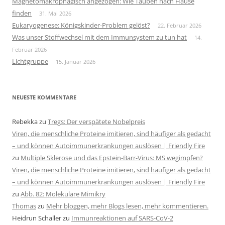
Magnetomakrophagisch angezogen: Wie Tauben nach Hause
finden
31. Mai 2026
Eukaryogenese: Königskinder-Problem gelöst?
22. Februar 2026
Was unser Stoffwechsel mit dem Immunsystem zu tun hat
14.
Februar 2026
Lichtgruppe
15. Januar 2026
NEUESTE KOMMENTARE
Rebekka
zu
Tregs: Der verspätete Nobelpreis
Viren, die menschliche Proteine imitieren, sind häufiger als gedacht
– und können Autoimmunerkrankungen auslösen | Friendly Fire
zu
Multiple Sklerose und das Epstein-Barr-Virus: MS wegimpfen?
Viren, die menschliche Proteine imitieren, sind häufiger als gedacht
– und können Autoimmunerkrankungen auslösen | Friendly Fire
zu
Abb. 82: Molekulare Mimikry
Thomas
zu
Mehr bloggen, mehr Blogs lesen, mehr kommentieren.
Heidrun Schaller
zu
Immunreaktionen auf SARS-CoV-2