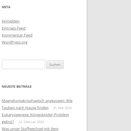
META
Anmelden
Eintrags-Feed
Kommentar-Feed
WordPress.org
Suchen
nach:
NEUESTE BEITRÄGE
Magnetomakrophagisch angezogen: Wie
Tauben nach Hause finden
31. Mai 2026
Eukaryogenese: Königskinder-Problem
gelöst?
22. Februar 2026
Was unser Stoffwechsel mit dem