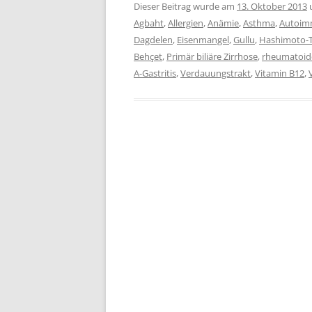
Dieser Beitrag wurde am
13. Oktober 2013
Agbaht
,
Allergien
,
Anämie
,
Asthma
,
Autoimm
Dagdelen
,
Eisenmangel
,
Gullu
,
Hashimoto-T
Behçet
,
Primär biliäre Zirrhose
,
rheumatoide
A-Gastritis
,
Verdauungstrakt
,
Vitamin B12
,