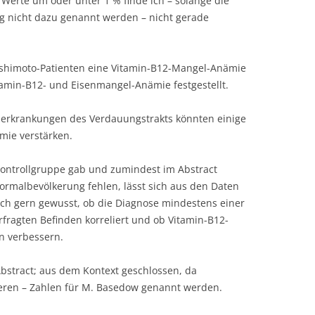
r Werte um oder unter 1 % finde ich – solange die
g nicht dazu genannt werden – nicht gerade
shimoto-Patienten eine Vitamin-B12-Mangel-Anämie
tamin-B12- und Eisenmangel-Anämie festgestellt.
tzerkrankungen des Verdauungstrakts könnten einige
ie verstärken.
Kontrollgruppe gab und zumindest im Abstract
rmalbevölkerung fehlen, lässt sich aus den Daten
 ich gern gewusst, ob die Diagnose mindestens einer
fragten Befinden korreliert und ob Vitamin-B12-
n verbessern.
Abstract; aus dem Kontext geschlossen, da
geren – Zahlen für M. Basedow genannt werden.