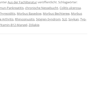
unter
Aus der Fachliteratur
veröffentlicht. Schlagwörter:
un-Pankreatitis
,
chronische Nesselsucht
,
Colitis ulcerosa
,
hyreoiditis
,
Morbus Basedow
,
Morbus Bechterew
,
Morbus
 Arthritis
,
Rhinosinusitis
,
Sjögren-Syndrom
,
SLE
,
Soykan
,
Typ-
Vitamin-B12-Mangel
,
Zöliakie
.