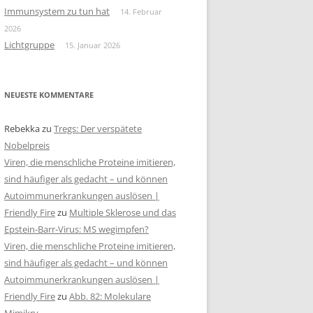
Immunsystem zu tun hat
14. Februar
2026
Lichtgruppe
15. Januar 2026
NEUESTE KOMMENTARE
Rebekka
zu
Tregs: Der verspätete
Nobelpreis
Viren, die menschliche Proteine imitieren,
sind häufiger als gedacht – und können
Autoimmunerkrankungen auslösen |
Friendly Fire
zu
Multiple Sklerose und das
Epstein-Barr-Virus: MS wegimpfen?
Viren, die menschliche Proteine imitieren,
sind häufiger als gedacht – und können
Autoimmunerkrankungen auslösen |
Friendly Fire
zu
Abb. 82: Molekulare