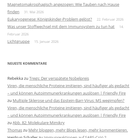
Magnetomakrophagisch angezogen: Wie Tauben nach Hause
finden
31. Mai 2026
Eukaryogenese: Königskinder-Problem gelöst?
22. Februar 2026
Was unser Stoffwechsel mit dem Immunsystem zu tun hat
14.
Februar 2026
Lichtgruppe
15. Januar 2026
NEUESTE KOMMENTARE
Rebekka
zu
Tregs: Der verspätete Nobelpreis
Viren, die menschliche Proteine imitieren, sind häufiger als gedacht
– und können Autoimmunerkrankungen auslösen | Friendly Fire
zu
Multiple Sklerose und das Epstein-Barr-Virus: MS wegimpfen?
Viren, die menschliche Proteine imitieren, sind häufiger als gedacht
– und können Autoimmunerkrankungen auslösen | Friendly Fire
zu
Abb. 82: Molekulare Mimikry
Thomas
zu
Mehr bloggen, mehr Blogs lesen, mehr kommentieren.
Heidrun Schaller
zu
Immunreaktionen auf SARS-CoV-2