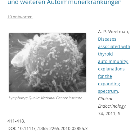
und weiteren Autoimmunerkrankungen
19 Antworten
A. P. Weetman,
Diseases
associated with
thyroid
autoimmunity:
explanations
for the
expanding
spectrum
.
Lymphozyt; Quelle: National Cancer Institute
Clinical
Endocrinology
,
74, 2011, S.
411-418,
DOI: 10.1111/j.1365-2265.2010.03855.x