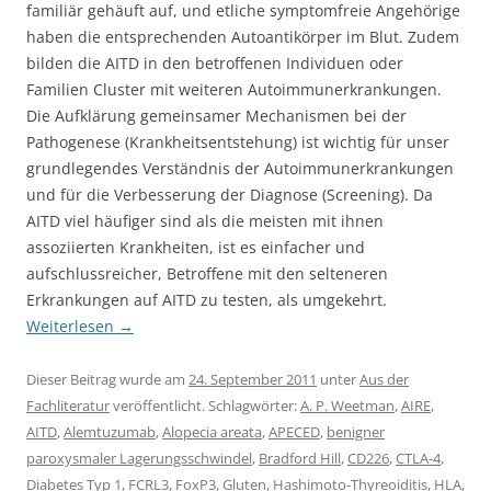
familiär gehäuft auf, und etliche symptomfreie Angehörige
haben die entsprechenden Autoantikörper im Blut. Zudem
bilden die AITD in den betroffenen Individuen oder
Familien Cluster mit weiteren Autoimmunerkrankungen.
Die Aufklärung gemeinsamer Mechanismen bei der
Pathogenese (Krankheitsentstehung) ist wichtig für unser
grundlegendes Verständnis der Autoimmunerkrankungen
und für die Verbesserung der Diagnose (Screening). Da
AITD viel häufiger sind als die meisten mit ihnen
assoziierten Krankheiten, ist es einfacher und
aufschlussreicher, Betroffene mit den selteneren
Erkrankungen auf AITD zu testen, als umgekehrt.
Weiterlesen
→
Dieser Beitrag wurde am
24. September 2011
unter
Aus der
Fachliteratur
veröffentlicht. Schlagwörter:
A. P. Weetman
,
AIRE
,
AITD
,
Alemtuzumab
,
Alopecia areata
,
APECED
,
benigner
paroxysmaler Lagerungsschwindel
,
Bradford Hill
,
CD226
,
CTLA-4
,
Diabetes Typ 1
,
FCRL3
,
FoxP3
,
Gluten
,
Hashimoto-Thyreoiditis
,
HLA
,