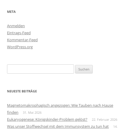
META
Anmelden
Eintrags-Feed
Kommentar-Feed
WordPress.org
Suchen
nach:
NEUESTE BEITRÄGE
Magnetomakrophagisch angezogen: Wie Tauben nach Hause
finden
31. Mai 2026
Eukaryogenese: Königskinder-Problem gelöst?
22. Februar 2026
Was unser Stoffwechsel mit dem Immunsystem zu tun hat
14.