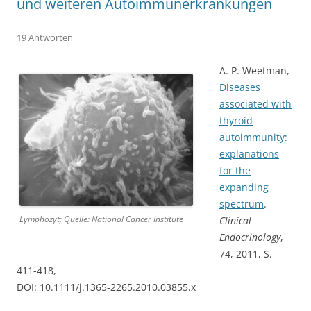
und weiteren Autoimmunerkrankungen
19 Antworten
A. P. Weetman,
Diseases
associated with
thyroid
autoimmunity:
explanations
for the
expanding
spectrum
.
Lymphozyt; Quelle: National Cancer Institute
Clinical
Endocrinology
,
74, 2011, S.
411-418,
DOI: 10.1111/j.1365-2265.2010.03855.x