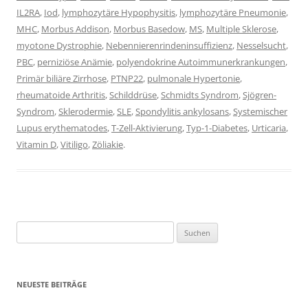
IL2RA
,
Iod
,
lymphozytäre Hypophysitis
,
lymphozytäre Pneumonie
,
MHC
,
Morbus Addison
,
Morbus Basedow
,
MS
,
Multiple Sklerose
,
myotone Dystrophie
,
Nebennierenrindeninsuffizienz
,
Nesselsucht
,
PBC
,
perniziöse Anämie
,
polyendokrine Autoimmunerkrankungen
,
Primär biliäre Zirrhose
,
PTNP22
,
pulmonale Hypertonie
,
rheumatoide Arthritis
,
Schilddrüse
,
Schmidts Syndrom
,
Sjögren-
Syndrom
,
Sklerodermie
,
SLE
,
Spondylitis ankylosans
,
Systemischer
Lupus erythematodes
,
T-Zell-Aktivierung
,
Typ-1-Diabetes
,
Urticaria
,
Vitamin D
,
Vitiligo
,
Zöliakie
.
Suchen
nach:
NEUESTE BEITRÄGE