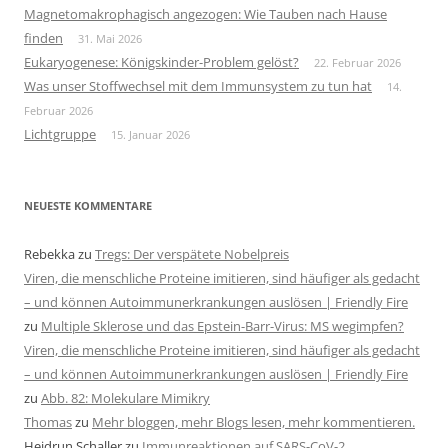
Magnetomakrophagisch angezogen: Wie Tauben nach Hause
finden
31. Mai 2026
Eukaryogenese: Königskinder-Problem gelöst?
22. Februar 2026
Was unser Stoffwechsel mit dem Immunsystem zu tun hat
14.
Februar 2026
Lichtgruppe
15. Januar 2026
NEUESTE KOMMENTARE
Rebekka
zu
Tregs: Der verspätete Nobelpreis
Viren, die menschliche Proteine imitieren, sind häufiger als gedacht
– und können Autoimmunerkrankungen auslösen | Friendly Fire
zu
Multiple Sklerose und das Epstein-Barr-Virus: MS wegimpfen?
Viren, die menschliche Proteine imitieren, sind häufiger als gedacht
– und können Autoimmunerkrankungen auslösen | Friendly Fire
zu
Abb. 82: Molekulare Mimikry
Thomas
zu
Mehr bloggen, mehr Blogs lesen, mehr kommentieren.
Heidrun Schaller
zu
Immunreaktionen auf SARS-CoV-2