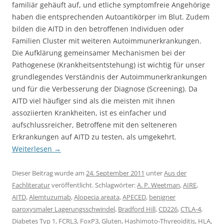
familiär gehäuft auf, und etliche symptomfreie Angehörige
haben die entsprechenden Autoantikörper im Blut. Zudem
bilden die AITD in den betroffenen Individuen oder
Familien Cluster mit weiteren Autoimmunerkrankungen.
Die Aufklärung gemeinsamer Mechanismen bei der
Pathogenese (Krankheitsentstehung) ist wichtig für unser
grundlegendes Verständnis der Autoimmunerkrankungen
und für die Verbesserung der Diagnose (Screening). Da
AITD viel häufiger sind als die meisten mit ihnen
assoziierten Krankheiten, ist es einfacher und
aufschlussreicher, Betroffene mit den selteneren
Erkrankungen auf AITD zu testen, als umgekehrt.
Weiterlesen
→
Dieser Beitrag wurde am
24. September 2011
unter
Aus der
Fachliteratur
veröffentlicht. Schlagwörter:
A. P. Weetman
,
AIRE
,
AITD
,
Alemtuzumab
,
Alopecia areata
,
APECED
,
benigner
paroxysmaler Lagerungsschwindel
,
Bradford Hill
,
CD226
,
CTLA-4
,
Diabetes Typ 1
,
FCRL3
,
FoxP3
,
Gluten
,
Hashimoto-Thyreoiditis
,
HLA
,