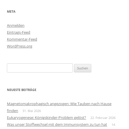
META
Anmelden
Eintrags-Feed
Kommentar-Feed
WordPress.org
Suchen
nach:
NEUESTE BEITRÄGE
Magnetomakrophagisch angezogen: Wie Tauben nach Hause
finden
31. Mai 2026
Eukaryogenese: Königskinder-Problem gelöst?
22. Februar 2026
Was unser Stoffwechsel mit dem Immunsystem zu tun hat
14.