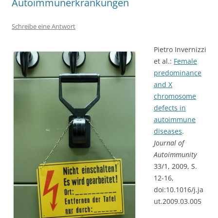
Autoimmunerkrankungen
Schreibe eine Antwort
Pietro Invernizzi
et al.:
Female
predominance
and X
chromosome
defects in
autoimmune
diseases
.
Journal of
Autoimmunity
33/1, 2009, S.
12-16,
doi:10.1016/j.ja
ut.2009.03.005