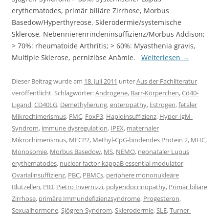
erythematodes, primär biliäre Zirrhose, Morbus
Basedow/Hyperthyreose, Sklerodermie/systemische
Sklerose, Nebennierenrindeninsuffizienz/Morbus Addison;
> 70%: rheumatoide Arthritis; > 60%: Myasthenia gravis,
Multiple Sklerose, perniziöse Anämie.
Weiterlesen
→
Dieser Beitrag wurde am
18. Juli 2011
unter
Aus der Fachliteratur
veröffentlicht. Schlagwörter:
Androgene
,
Barr-Körperchen
,
Cd40-
Ligand
,
CD40LG
,
Demethylierung
,
enteropathy
,
Estrogen
,
fetaler
Mikrochimerismus
,
FMC
,
FoxP3
,
Haploinsuffizienz
,
Hyper-IgM-
Syndrom
,
immune dysregulation
,
IPEX
,
maternaler
Mikrochimerismus
,
MECP2
,
Methyl-CpG-bindendes Protein 2
,
MHC
,
Monosomie
,
Morbus Basedow
,
MS
,
NEMO
,
neonataler Lupus
erythematodes
,
nuclear factor-kappaB essential modulator
,
Ovarialinsuffizienz
,
PBC
,
PBMCs
,
periphere mononukleäre
Blutzellen
,
PID
,
Pietro Invernizzi
,
polyendocrinopathy
,
Primär biliäre
Zirrhose
,
primäre Immundefizienzsyndrome
,
Progesteron
,
Sexualhormone
,
Sjögren-Syndrom
,
Sklerodermie
,
SLE
,
Turner-