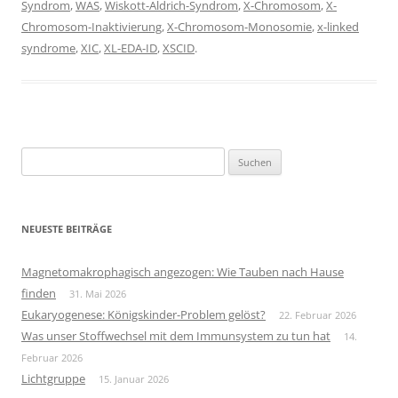
Syndrom
,
WAS
,
Wiskott-Aldrich-Syndrom
,
X-Chromosom
,
X-
Chromosom-Inaktivierung
,
X-Chromosom-Monosomie
,
x-linked
syndrome
,
XIC
,
XL-EDA-ID
,
XSCID
.
Suchen
nach:
NEUESTE BEITRÄGE
Magnetomakrophagisch angezogen: Wie Tauben nach Hause
finden
31. Mai 2026
Eukaryogenese: Königskinder-Problem gelöst?
22. Februar 2026
Was unser Stoffwechsel mit dem Immunsystem zu tun hat
14.
Februar 2026
Lichtgruppe
15. Januar 2026