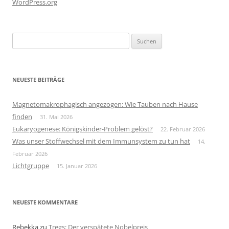
WordPress.org
Suchen
nach:
NEUESTE BEITRÄGE
Magnetomakrophagisch angezogen: Wie Tauben nach Hause
finden
31. Mai 2026
Eukaryogenese: Königskinder-Problem gelöst?
22. Februar 2026
Was unser Stoffwechsel mit dem Immunsystem zu tun hat
14.
Februar 2026
Lichtgruppe
15. Januar 2026
NEUESTE KOMMENTARE
Rebekka
zu
Tregs: Der verspätete Nobelpreis