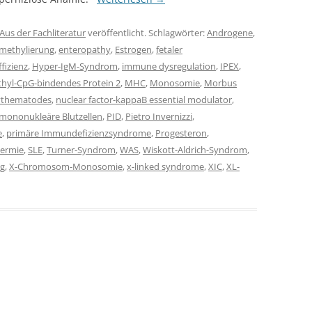
Aus der Fachliteratur
veröffentlicht. Schlagwörter:
Androgene
,
methylierung
,
enteropathy
,
Estrogen
,
fetaler
fizienz
,
Hyper-IgM-Syndrom
,
immune dysregulation
,
IPEX
,
hyl-CpG-bindendes Protein 2
,
MHC
,
Monosomie
,
Morbus
rythematodes
,
nuclear factor-kappaB essential modulator
,
 mononukleäre Blutzellen
,
PID
,
Pietro Invernizzi
,
e
,
primäre Immundefizienzsyndrome
,
Progesteron
,
dermie
,
SLE
,
Turner-Syndrom
,
WAS
,
Wiskott-Aldrich-Syndrom
,
ng
,
X-Chromosom-Monosomie
,
x-linked syndrome
,
XIC
,
XL-