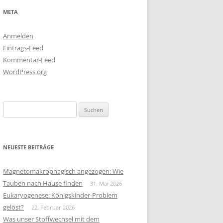
META
Anmelden
Eintrags-Feed
Kommentar-Feed
WordPress.org
Suchen
nach:
NEUESTE BEITRÄGE
Magnetomakrophagisch angezogen: Wie
Tauben nach Hause finden
31. Mai 2026
Eukaryogenese: Königskinder-Problem
gelöst?
22. Februar 2026
Was unser Stoffwechsel mit dem