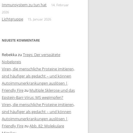
Immunsystem zu tun hat
14. Februar
2026
Lichtgruppe
15. Januar 2026
NEUESTE KOMMENTARE
Rebekka
zu
Tregs: Der verspätete
Nobelpreis
Viren, die menschliche Proteine imitieren,
sind häufiger als gedacht – und können
Autoimmunerkrankungen auslösen |
Friendly Fire
zu
Multiple Sklerose und das
Epstein-Barr-Virus: MS wegimpfen?
Viren, die menschliche Proteine imitieren,
sind häufiger als gedacht – und können
Autoimmunerkrankungen auslösen |
Friendly Fire
zu
Abb. 82: Molekulare