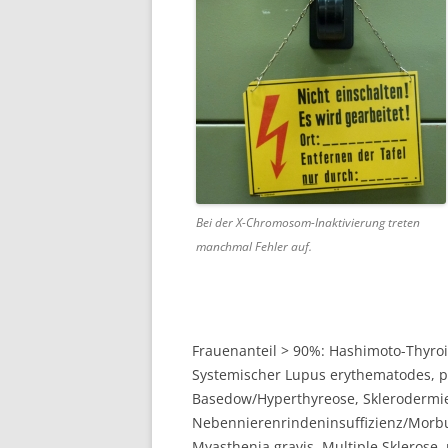
Bei der X-Chromosom-Inaktivierung treten
manchmal Fehler auf.
Frauenanteil > 90%: Hashimoto-Thyroi
Systemischer Lupus erythematodes, pr
Basedow/Hyperthyreose, Sklerodermie
Nebennierenrindeninsuffizienz/Morbus
Myasthenia gravis, Multiple Sklerose