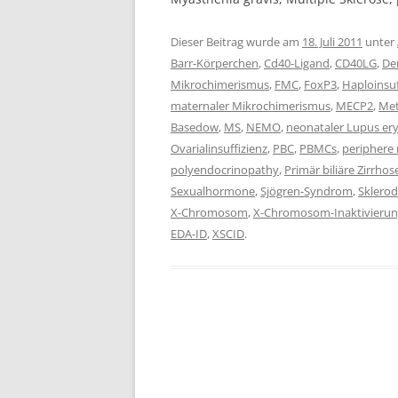
Dieser Beitrag wurde am
18. Juli 2011
unter
Barr-Körperchen
,
Cd40-Ligand
,
CD40LG
,
De
Mikrochimerismus
,
FMC
,
FoxP3
,
Haploinsuf
maternaler Mikrochimerismus
,
MECP2
,
Met
Basedow
,
MS
,
NEMO
,
neonataler Lupus e
Ovarialinsuffizienz
,
PBC
,
PBMCs
,
periphere
polyendocrinopathy
,
Primär biliäre Zirrhos
Sexualhormone
,
Sjögren-Syndrom
,
Sklero
X-Chromosom
,
X-Chromosom-Inaktivieru
EDA-ID
,
XSCID
.