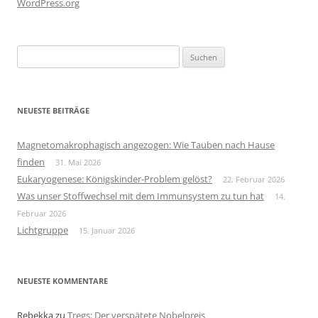
WordPress.org
Suchen
nach:
NEUESTE BEITRÄGE
Magnetomakrophagisch angezogen: Wie Tauben nach Hause
finden
31. Mai 2026
Eukaryogenese: Königskinder-Problem gelöst?
22. Februar 2026
Was unser Stoffwechsel mit dem Immunsystem zu tun hat
14.
Februar 2026
Lichtgruppe
15. Januar 2026
NEUESTE KOMMENTARE
Rebekka
zu
Tregs: Der verspätete Nobelpreis