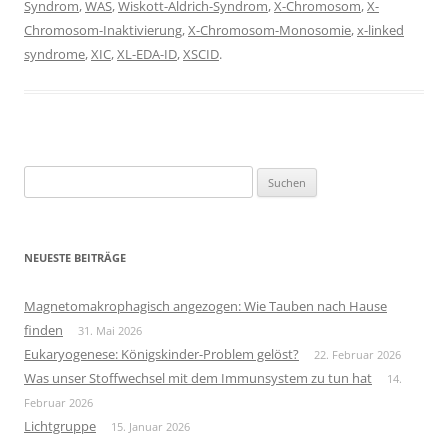
Syndrom
,
WAS
,
Wiskott-Aldrich-Syndrom
,
X-Chromosom
,
X-
Chromosom-Inaktivierung
,
X-Chromosom-Monosomie
,
x-linked
syndrome
,
XIC
,
XL-EDA-ID
,
XSCID
.
Suchen
nach:
NEUESTE BEITRÄGE
Magnetomakrophagisch angezogen: Wie Tauben nach Hause
finden
31. Mai 2026
Eukaryogenese: Königskinder-Problem gelöst?
22. Februar 2026
Was unser Stoffwechsel mit dem Immunsystem zu tun hat
14.
Februar 2026
Lichtgruppe
15. Januar 2026