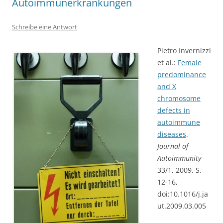
Autoimmunerkrankungen
Schreibe eine Antwort
Pietro Invernizzi
et al.:
Female
predominance
and X
chromosome
defects in
autoimmune
diseases
.
Journal of
Autoimmunity
33/1, 2009, S.
12-16,
doi:10.1016/j.ja
ut.2009.03.005