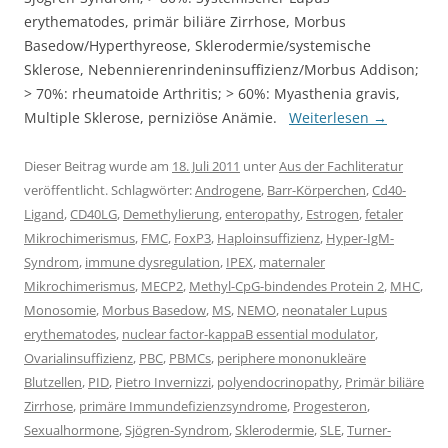
erythematodes, primär biliäre Zirrhose, Morbus
Basedow/Hyperthyreose, Sklerodermie/systemische
Sklerose, Nebennierenrindeninsuffizienz/Morbus Addison;
> 70%: rheumatoide Arthritis; > 60%: Myasthenia gravis,
Multiple Sklerose, perniziöse Anämie.
Weiterlesen
→
Dieser Beitrag wurde am
18. Juli 2011
unter
Aus der Fachliteratur
veröffentlicht. Schlagwörter:
Androgene
,
Barr-Körperchen
,
Cd40-
Ligand
,
CD40LG
,
Demethylierung
,
enteropathy
,
Estrogen
,
fetaler
Mikrochimerismus
,
FMC
,
FoxP3
,
Haploinsuffizienz
,
Hyper-IgM-
Syndrom
,
immune dysregulation
,
IPEX
,
maternaler
Mikrochimerismus
,
MECP2
,
Methyl-CpG-bindendes Protein 2
,
MHC
,
Monosomie
,
Morbus Basedow
,
MS
,
NEMO
,
neonataler Lupus
erythematodes
,
nuclear factor-kappaB essential modulator
,
Ovarialinsuffizienz
,
PBC
,
PBMCs
,
periphere mononukleäre
Blutzellen
,
PID
,
Pietro Invernizzi
,
polyendocrinopathy
,
Primär biliäre
Zirrhose
,
primäre Immundefizienzsyndrome
,
Progesteron
,
Sexualhormone
,
Sjögren-Syndrom
,
Sklerodermie
,
SLE
,
Turner-