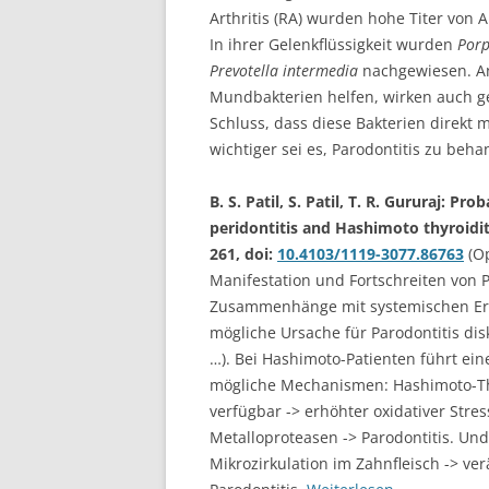
Arthritis (RA) wurden hohe Titer vo
In ihrer Gelenkflüssigkeit wurden
Porp
Prevotella intermedia
nachgewiesen. Ant
Mundbakterien helfen, wirken auch 
Schluss, dass diese Bakterien direkt
wichtiger sei es, Parodontitis zu beh
B. S. Patil, S. Patil, T. R. Gururaj:
peridontitis and Hashimoto thyroidit
261, doi:
10.4103/1119-3077.86763
(Op
Manifestation und Fortschreiten von Pa
Zusammenhänge mit systemischen Erk
mögliche Ursache für Parodontitis di
…). Bei Hashimoto-Patienten führt ein
mögliche Mechanismen: Hashimoto-Thy
verfügbar -> erhöhter oxidativer Stre
Metalloproteasen -> Parodontitis. Un
Mikrozirkulation im Zahnfleisch -> ve