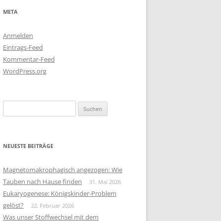
META
Anmelden
Eintrags-Feed
Kommentar-Feed
WordPress.org
Suchen
nach:
NEUESTE BEITRÄGE
Magnetomakrophagisch angezogen: Wie
Tauben nach Hause finden
31. Mai 2026
Eukaryogenese: Königskinder-Problem
gelöst?
22. Februar 2026
Was unser Stoffwechsel mit dem