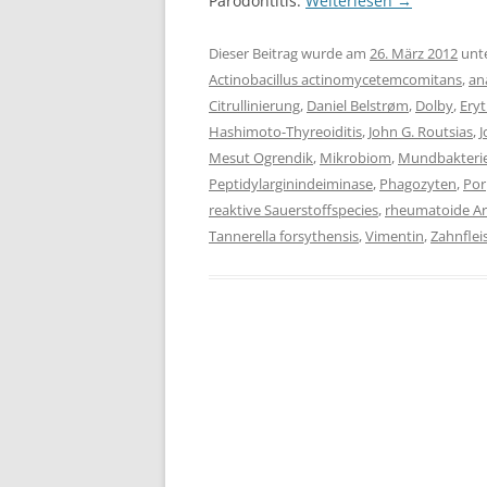
Parodontitis.
Weiterlesen
→
Dieser Beitrag wurde am
26. März 2012
unt
Actinobacillus actinomycetemcomitans
,
an
Citrullinierung
,
Daniel Belstrøm
,
Dolby
,
Ery
Hashimoto-Thyreoiditis
,
John G. Routsias
,
J
Mesut Ogrendik
,
Mikrobiom
,
Mundbakteri
Peptidylarginindeiminase
,
Phagozyten
,
Por
reaktive Sauerstoffspecies
,
rheumatoide Art
Tannerella forsythensis
,
Vimentin
,
Zahnflei