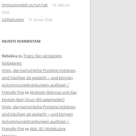
Immunsystem zu tun hat
14. Februar
2026
Lichtgruppe
15. Januar 2026
NEUESTE KOMMENTARE
Rebekka
zu
Tregs: Der verspätete
Nobelpreis
Viren, die menschliche Proteine imitieren,
sind häufiger als gedacht – und können
Autoimmunerkrankungen auslösen |
Friendly Fire
zu
Multiple Sklerose und das
Epstein-Barr-Virus: MS wegimpfen?
Viren, die menschliche Proteine imitieren,
sind häufiger als gedacht – und können
Autoimmunerkrankungen auslösen |
Friendly Fire
zu
Abb. 82: Molekulare