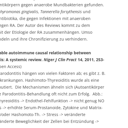
n Antikörpern gegen anaerobe Mundbakterien gefunden.
hyromonas gingivalis
,
Tannerella forsythensis
und
ibiotika, die gegen Infektionen mit anaeroben
gegen RA. Der Autor des Reviews kommt zu dem
 mit der Etiologie der RA zusammenhängen. Umso
andeln und ihre Chronifizierung zu verhindern.
 Probable autoimmune causal relationship between
is: A systemic review.
Niger J Clin Pract
14, 2011, 253-
en Access)
rodontitis hängen von vielen Faktoren ab; es gibt z. B.
rankungen. Hashimoto-Thyreoiditis wurde als eine
skutiert. Die Mechanismen ähneln sich (Autoantikörper
e Parodontitis-Behandlung oft nicht zum Erfolg. Abb.:
reoiditis -> Endothel-Fehlfunktion -> nicht genug NO
ss -> erhöhte Serum-Prostanoide, Zytokine und Matrix-
d/oder Hashomoto-Th. -> Stress -> veränderte
ränderte Beweglichkeit der Zellen bei Entzündung ->