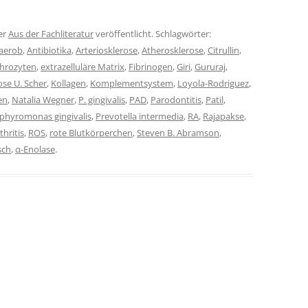
er
Aus der Fachliteratur
veröffentlicht. Schlagwörter:
aerob
,
Antibiotika
,
Arteriosklerose
,
Atherosklerose
,
Citrullin
,
throzyten
,
extrazelluläre Matrix
,
Fibrinogen
,
Giri
,
Gururaj
,
ose U. Scher
,
Kollagen
,
Komplementsystem
,
Loyola-Rodriguez
,
en
,
Natalia Wegner
,
P. gingivalis
,
PAD
,
Parodontitis
,
Patil
,
phyromonas gingivalis
,
Prevotella intermedia
,
RA
,
Rajapakse
,
hritis
,
ROS
,
rote Blutkörperchen
,
Steven B. Abramson
,
sch
,
α-Enolase
.