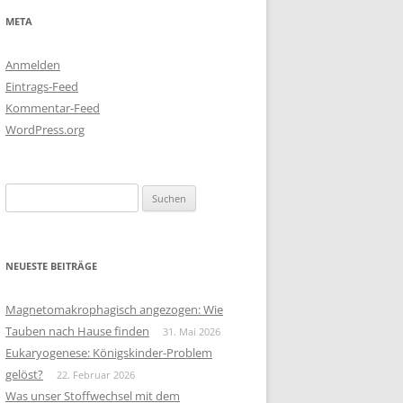
META
Anmelden
Eintrags-Feed
Kommentar-Feed
WordPress.org
Suchen
nach:
NEUESTE BEITRÄGE
Magnetomakrophagisch angezogen: Wie
Tauben nach Hause finden
31. Mai 2026
Eukaryogenese: Königskinder-Problem
gelöst?
22. Februar 2026
Was unser Stoffwechsel mit dem