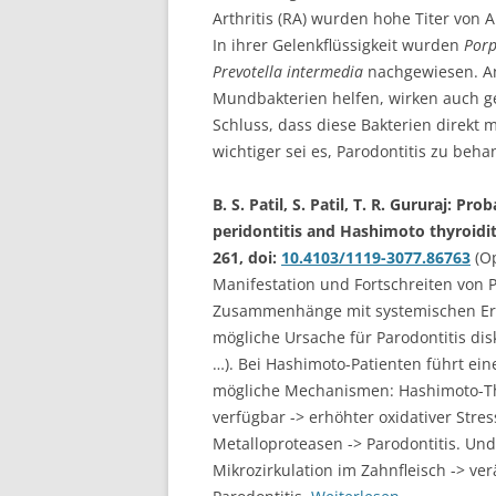
Arthritis (RA) wurden hohe Titer vo
In ihrer Gelenkflüssigkeit wurden
Porp
Prevotella intermedia
nachgewiesen. Ant
Mundbakterien helfen, wirken auch 
Schluss, dass diese Bakterien direkt
wichtiger sei es, Parodontitis zu beh
B. S. Patil, S. Patil, T. R. Gururaj:
peridontitis and Hashimoto thyroidit
261, doi:
10.4103/1119-3077.86763
(Op
Manifestation und Fortschreiten von Pa
Zusammenhänge mit systemischen Erk
mögliche Ursache für Parodontitis di
…). Bei Hashimoto-Patienten führt ein
mögliche Mechanismen: Hashimoto-Thy
verfügbar -> erhöhter oxidativer Stre
Metalloproteasen -> Parodontitis. Un
Mikrozirkulation im Zahnfleisch -> ve