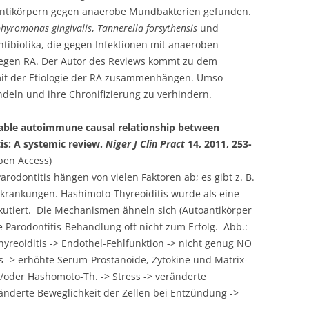
n Antikörpern gegen anaerobe Mundbakterien gefunden.
hyromonas gingivalis
,
Tannerella forsythensis
und
ibiotika, die gegen Infektionen mit anaeroben
gegen RA. Der Autor des Reviews kommt zu dem
 mit der Etiologie der RA zusammenhängen. Umso
andeln und ihre Chronifizierung zu verhindern.
 Probable autoimmune causal relationship between
is: A systemic review.
Niger J Clin Pract
14, 2011, 253-
en Access)
rodontitis hängen von vielen Faktoren ab; es gibt z. B.
rankungen. Hashimoto-Thyreoiditis wurde als eine
skutiert. Die Mechanismen ähneln sich (Autoantikörper
e Parodontitis-Behandlung oft nicht zum Erfolg. Abb.:
reoiditis -> Endothel-Fehlfunktion -> nicht genug NO
ss -> erhöhte Serum-Prostanoide, Zytokine und Matrix-
d/oder Hashomoto-Th. -> Stress -> veränderte
ränderte Beweglichkeit der Zellen bei Entzündung ->