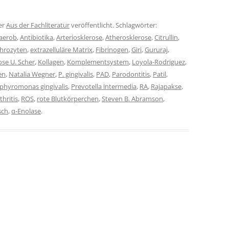
er
Aus der Fachliteratur
veröffentlicht. Schlagwörter:
aerob
,
Antibiotika
,
Arteriosklerose
,
Atherosklerose
,
Citrullin
,
throzyten
,
extrazelluläre Matrix
,
Fibrinogen
,
Giri
,
Gururaj
,
ose U. Scher
,
Kollagen
,
Komplementsystem
,
Loyola-Rodriguez
,
en
,
Natalia Wegner
,
P. gingivalis
,
PAD
,
Parodontitis
,
Patil
,
phyromonas gingivalis
,
Prevotella intermedia
,
RA
,
Rajapakse
,
hritis
,
ROS
,
rote Blutkörperchen
,
Steven B. Abramson
,
sch
,
α-Enolase
.