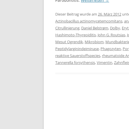
Parodontitis.
Weiterlesen
→
Dieser Beitrag wurde am
26. März 2012
unt
Actinobacillus actinomycetemcomitans
,
an
Citrullinierung
,
Daniel Belstrøm
,
Dolby
,
Ery
Hashimoto-Thyreoiditis
,
John G. Routsias
,
J
Mesut Ogrendik
,
Mikrobiom
,
Mundbakteri
Peptidylarginindeiminase
,
Phagozyten
,
Por
reaktive Sauerstoffspecies
,
rheumatoide Art
Tannerella forsythensis
,
Vimentin
,
Zahnflei