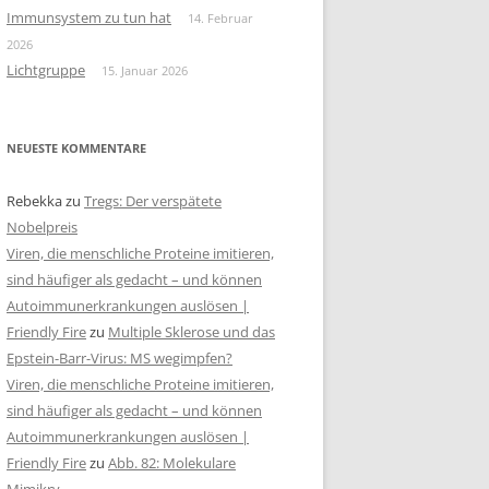
Immunsystem zu tun hat
14. Februar
2026
Lichtgruppe
15. Januar 2026
NEUESTE KOMMENTARE
Rebekka
zu
Tregs: Der verspätete
Nobelpreis
Viren, die menschliche Proteine imitieren,
sind häufiger als gedacht – und können
Autoimmunerkrankungen auslösen |
Friendly Fire
zu
Multiple Sklerose und das
Epstein-Barr-Virus: MS wegimpfen?
Viren, die menschliche Proteine imitieren,
sind häufiger als gedacht – und können
Autoimmunerkrankungen auslösen |
Friendly Fire
zu
Abb. 82: Molekulare