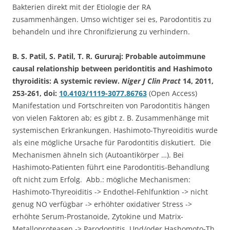
Bakterien direkt mit der Etiologie der RA
zusammenhängen. Umso wichtiger sei es, Parodontitis zu
behandeln und ihre Chronifizierung zu verhindern.
B. S. Patil, S. Patil, T. R. Gururaj: Probable autoimmune
causal relationship between peridontitis and Hashimoto
thyroiditis: A systemic review.
Niger J Clin Pract
14, 2011,
253-261, doi:
10.4103/1119-3077.86763
(Open Access)
Manifestation und Fortschreiten von Parodontitis hängen
von vielen Faktoren ab; es gibt z. B. Zusammenhänge mit
systemischen Erkrankungen. Hashimoto-Thyreoiditis wurde
als eine mögliche Ursache für Parodontitis diskutiert. Die
Mechanismen ähneln sich (Autoantikörper …). Bei
Hashimoto-Patienten führt eine Parodontitis-Behandlung
oft nicht zum Erfolg. Abb.: mögliche Mechanismen:
Hashimoto-Thyreoiditis -> Endothel-Fehlfunktion -> nicht
genug NO verfügbar -> erhöhter oxidativer Stress ->
erhöhte Serum-Prostanoide, Zytokine und Matrix-
Metalloproteasen -> Parodontitis. Und/oder Hashomoto-Th.