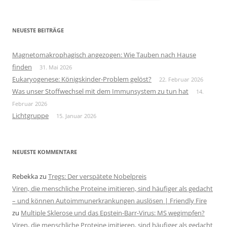
nach:
NEUESTE BEITRÄGE
Magnetomakrophagisch angezogen: Wie Tauben nach Hause
finden
31. Mai 2026
Eukaryogenese: Königskinder-Problem gelöst?
22. Februar 2026
Was unser Stoffwechsel mit dem Immunsystem zu tun hat
14.
Februar 2026
Lichtgruppe
15. Januar 2026
NEUESTE KOMMENTARE
Rebekka
zu
Tregs: Der verspätete Nobelpreis
Viren, die menschliche Proteine imitieren, sind häufiger als gedacht
– und können Autoimmunerkrankungen auslösen | Friendly Fire
zu
Multiple Sklerose und das Epstein-Barr-Virus: MS wegimpfen?
Viren, die menschliche Proteine imitieren, sind häufiger als gedacht