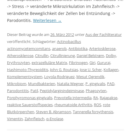
-> Stress -> veränderte Mikrozirkulation im Zahnfleisch ->
veränderte Beweglichkeit der Zellen bei Entzündung ->
Parodontitis.
Weiterlesen
→
Dieser Beitrag wurde am
26. März 2012
unter
Aus der Fachliteratur
veröffentlicht. Schlagwörter:
Actinobacillus
actinomycetemcomitans
,
anaerob
,
Antibiotika
,
Arteriosklerose
,
Atherosklerose
,
Citrullin
,
Citrullinierung
,
Daniel Belstrøm
,
Dolby
,
Erythrozyten
,
extrazelluläre Matrix
,
Fibrinogen
,
Giri
,
Gururaj
,
Hashimoto-Thyreoiditis
,
John G. Routsias
,
Jose U. Scher
,
Kollagen
,
Komplementsystem
,
Loyola-Rodriguez
,
Mesut Ogrendik
,
Mikrobiom
,
Mundbakterien
,
Natalia Wegner
,
P. gingivalis
,
PAD
,
Parodontitis
,
Patil
,
Peptidylarginindeiminase
,
Phagozyten
,
Porphyromonas gingivalis
,
Prevotella intermedia
,
RA
,
Rajapakse
,
reaktive Sauerstoffspecies
,
rheumatoide Arthritis
,
ROS
,
rote
Blutkörperchen
,
Steven B. Abramson
,
Tannerella forsythensis
,
Vimentin
,
Zahnfleisch
,
α-Enolase
.