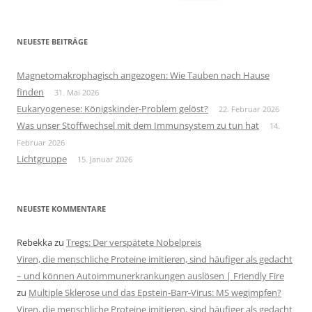
nach:
NEUESTE BEITRÄGE
Magnetomakrophagisch angezogen: Wie Tauben nach Hause
finden
31. Mai 2026
Eukaryogenese: Königskinder-Problem gelöst?
22. Februar 2026
Was unser Stoffwechsel mit dem Immunsystem zu tun hat
14.
Februar 2026
Lichtgruppe
15. Januar 2026
NEUESTE KOMMENTARE
Rebekka
zu
Tregs: Der verspätete Nobelpreis
Viren, die menschliche Proteine imitieren, sind häufiger als gedacht
– und können Autoimmunerkrankungen auslösen | Friendly Fire
zu
Multiple Sklerose und das Epstein-Barr-Virus: MS wegimpfen?
Viren, die menschliche Proteine imitieren, sind häufiger als gedacht