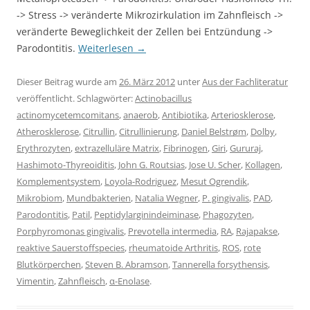
-> Stress -> veränderte Mikrozirkulation im Zahnfleisch ->
veränderte Beweglichkeit der Zellen bei Entzündung ->
Parodontitis.
Weiterlesen
→
Dieser Beitrag wurde am
26. März 2012
unter
Aus der Fachliteratur
veröffentlicht. Schlagwörter:
Actinobacillus
actinomycetemcomitans
,
anaerob
,
Antibiotika
,
Arteriosklerose
,
Atherosklerose
,
Citrullin
,
Citrullinierung
,
Daniel Belstrøm
,
Dolby
,
Erythrozyten
,
extrazelluläre Matrix
,
Fibrinogen
,
Giri
,
Gururaj
,
Hashimoto-Thyreoiditis
,
John G. Routsias
,
Jose U. Scher
,
Kollagen
,
Komplementsystem
,
Loyola-Rodriguez
,
Mesut Ogrendik
,
Mikrobiom
,
Mundbakterien
,
Natalia Wegner
,
P. gingivalis
,
PAD
,
Parodontitis
,
Patil
,
Peptidylarginindeiminase
,
Phagozyten
,
Porphyromonas gingivalis
,
Prevotella intermedia
,
RA
,
Rajapakse
,
reaktive Sauerstoffspecies
,
rheumatoide Arthritis
,
ROS
,
rote
Blutkörperchen
,
Steven B. Abramson
,
Tannerella forsythensis
,
Vimentin
,
Zahnfleisch
,
α-Enolase
.