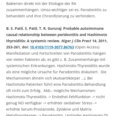
Bakterien direkt mit der Etiologie der RA
zusammenhängen. Umso wichtiger sei es, Parodontitis zu
behandeln und ihre Chronifizierung zu verhindern.
B. S. Patil, S. Patil, T. R. Gururaj: Probable autoimmune
causal relationship between peridontitis and Hashimoto
thyroiditis: A systemic review.
Niger J Clin Pract
14, 2011,
253-261, doi:
10.4103/1119-3077.86763
(Open Access)
Manifestation und Fortschreiten von Parodontitis hängen
von vielen Faktoren ab; es gibt z. B. Zusammenhänge mit
systemischen Erkrankungen. Hashimoto-Thyreoiditis wurde
als eine mögliche Ursache für Parodontitis diskutiert. Die
Mechanismen ähneln sich (Autoantikörper …). Bei
Hashimoto-Patienten führt eine Parodontitis-Behandlung
oft nicht zum Erfolg. Abb.: mögliche Mechanismen:
Hashimoto-Thyreoiditis -> Endothel-Fehlfunktion -> nicht
genug NO verfügbar -> erhöhter oxidativer Stress ->
erhöhte Serum-Prostanoide, Zytokine und Matrix-
Metalloproteasen -> Parodontitis. Und/oder Hashomoto-Th.