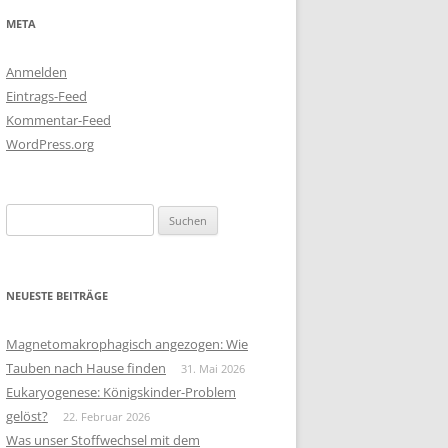
META
Anmelden
Eintrags-Feed
Kommentar-Feed
WordPress.org
Suchen
nach:
NEUESTE BEITRÄGE
Magnetomakrophagisch angezogen: Wie
Tauben nach Hause finden
31. Mai 2026
Eukaryogenese: Königskinder-Problem
gelöst?
22. Februar 2026
Was unser Stoffwechsel mit dem