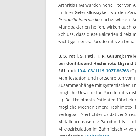
Arthritis (RA) wurden hohe Titer vo
In ihrer Gelenkflüssigkeit wurden
Porp
Prevotella intermedia
nachgewiesen. Ant
Mundbakterien helfen, wirken auch 
Schluss, dass diese Bakterien direkt
wichtiger sei es, Parodontitis zu beh
B. S. Patil, S. Patil, T. R. Gururaj:
peridontitis and Hashimoto thyroidit
261, doi:
10.4103/1119-3077.86763
(Op
Manifestation und Fortschreiten von Pa
Zusammenhänge mit systemischen Erk
mögliche Ursache für Parodontitis di
…). Bei Hashimoto-Patienten führt ein
mögliche Mechanismen: Hashimoto-Thy
verfügbar -> erhöhter oxidativer Stre
Metalloproteasen -> Parodontitis. Un
Mikrozirkulation im Zahnfleisch -> ve