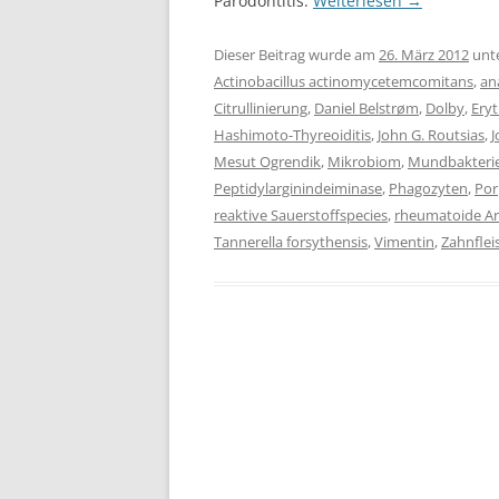
Parodontitis.
Weiterlesen
→
Dieser Beitrag wurde am
26. März 2012
unt
Actinobacillus actinomycetemcomitans
,
an
Citrullinierung
,
Daniel Belstrøm
,
Dolby
,
Ery
Hashimoto-Thyreoiditis
,
John G. Routsias
,
J
Mesut Ogrendik
,
Mikrobiom
,
Mundbakteri
Peptidylarginindeiminase
,
Phagozyten
,
Por
reaktive Sauerstoffspecies
,
rheumatoide Art
Tannerella forsythensis
,
Vimentin
,
Zahnflei