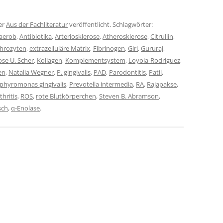
er
Aus der Fachliteratur
veröffentlicht. Schlagwörter:
aerob
,
Antibiotika
,
Arteriosklerose
,
Atherosklerose
,
Citrullin
,
throzyten
,
extrazelluläre Matrix
,
Fibrinogen
,
Giri
,
Gururaj
,
ose U. Scher
,
Kollagen
,
Komplementsystem
,
Loyola-Rodriguez
,
en
,
Natalia Wegner
,
P. gingivalis
,
PAD
,
Parodontitis
,
Patil
,
phyromonas gingivalis
,
Prevotella intermedia
,
RA
,
Rajapakse
,
hritis
,
ROS
,
rote Blutkörperchen
,
Steven B. Abramson
,
sch
,
α-Enolase
.