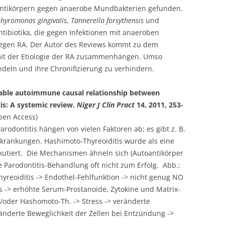
n Antikörpern gegen anaerobe Mundbakterien gefunden.
hyromonas gingivalis
,
Tannerella forsythensis
und
ibiotika, die gegen Infektionen mit anaeroben
gegen RA. Der Autor des Reviews kommt zu dem
 mit der Etiologie der RA zusammenhängen. Umso
andeln und ihre Chronifizierung zu verhindern.
 Probable autoimmune causal relationship between
is: A systemic review.
Niger J Clin Pract
14, 2011, 253-
en Access)
rodontitis hängen von vielen Faktoren ab; es gibt z. B.
rankungen. Hashimoto-Thyreoiditis wurde als eine
skutiert. Die Mechanismen ähneln sich (Autoantikörper
e Parodontitis-Behandlung oft nicht zum Erfolg. Abb.:
reoiditis -> Endothel-Fehlfunktion -> nicht genug NO
ss -> erhöhte Serum-Prostanoide, Zytokine und Matrix-
d/oder Hashomoto-Th. -> Stress -> veränderte
ränderte Beweglichkeit der Zellen bei Entzündung ->