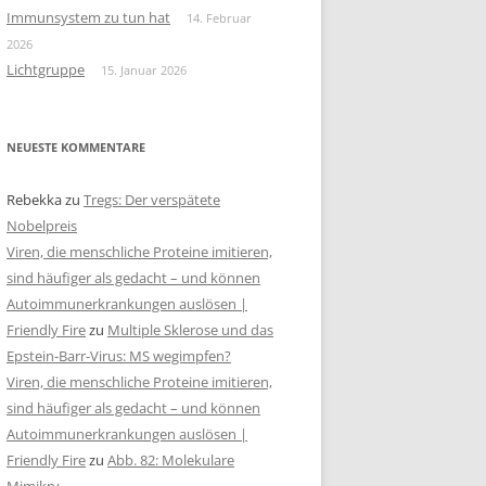
Immunsystem zu tun hat
14. Februar
2026
Lichtgruppe
15. Januar 2026
NEUESTE KOMMENTARE
Rebekka
zu
Tregs: Der verspätete
Nobelpreis
Viren, die menschliche Proteine imitieren,
sind häufiger als gedacht – und können
Autoimmunerkrankungen auslösen |
Friendly Fire
zu
Multiple Sklerose und das
Epstein-Barr-Virus: MS wegimpfen?
Viren, die menschliche Proteine imitieren,
sind häufiger als gedacht – und können
Autoimmunerkrankungen auslösen |
Friendly Fire
zu
Abb. 82: Molekulare