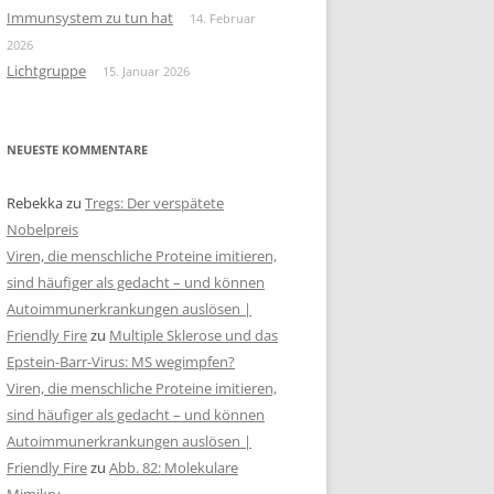
Immunsystem zu tun hat
14. Februar
2026
Lichtgruppe
15. Januar 2026
NEUESTE KOMMENTARE
Rebekka
zu
Tregs: Der verspätete
Nobelpreis
Viren, die menschliche Proteine imitieren,
sind häufiger als gedacht – und können
Autoimmunerkrankungen auslösen |
Friendly Fire
zu
Multiple Sklerose und das
Epstein-Barr-Virus: MS wegimpfen?
Viren, die menschliche Proteine imitieren,
sind häufiger als gedacht – und können
Autoimmunerkrankungen auslösen |
Friendly Fire
zu
Abb. 82: Molekulare