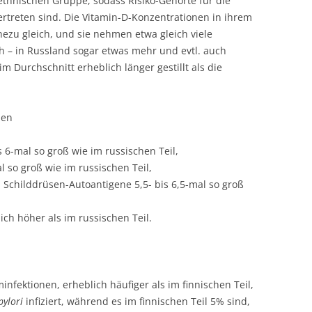
thnischen Gruppe, sodass Risiko-Genorte für die
ertreten sind. Die Vitamin-D-Konzentrationen in ihrem
hezu gleich, und sie nehmen etwa gleich viele
h – in Russland sogar etwas mehr und evtl. auch
m Durchschnitt erheblich länger gestillt als die
nen
 6-mal so groß wie im russischen Teil,
l so groß wie im russischen Teil,
 Schilddrüsen-Autoantigene 5,5- bis 6,5-mal so groß
ich höher als im russischen Teil.
nfektionen, erheblich häufiger als im finnischen Teil,
pylori
infiziert, während es im finnischen Teil 5% sind,