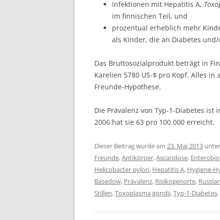
Infektionen mit Hepatitis A,
Toxo
im finnischen Teil, und
prozentual erheblich mehr Kinde
als Kinder, die an Diabetes und/
Das Bruttosozialprodukt beträgt in Fi
Karelien 5780 US-$ pro Kopf. Alles in 
Freunde-Hypothese.
Die Prävalenz von Typ-1-Diabetes ist 
2006 hat sie 63 pro 100.000 erreicht.
Dieser Beitrag wurde am
23. Mai 2013
unte
Freunde
,
Antikörper
,
Ascaridose
,
Enterobio
Helicobacter pylori
,
Hepatitis A
,
Hygiene-H
Basedow
,
Prävalenz
,
Risikogenorte
,
Russla
Stillen
,
Toxoplasma gondii
,
Typ-1-Diabetes
,