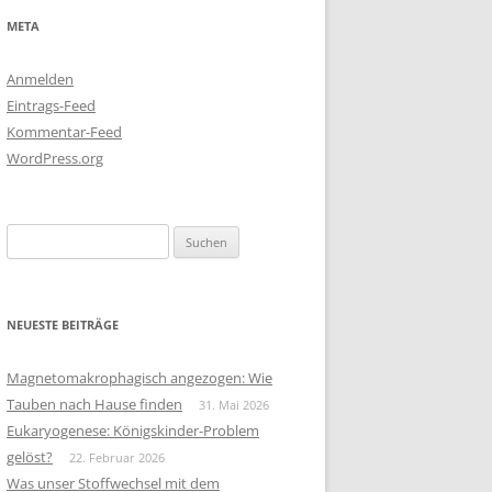
META
Anmelden
Eintrags-Feed
Kommentar-Feed
WordPress.org
Suchen
nach:
NEUESTE BEITRÄGE
Magnetomakrophagisch angezogen: Wie
Tauben nach Hause finden
31. Mai 2026
Eukaryogenese: Königskinder-Problem
gelöst?
22. Februar 2026
Was unser Stoffwechsel mit dem