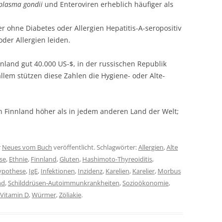
plasma gondii
und Enteroviren erheblich häufiger als
r ohne Diabetes oder Allergien Hepatitis-A-seropositiv
oder Allergien leiden.
nnland gut 40.000 US-$, in der russischen Republik
allem stützen diese Zahlen die Hygiene- oder Alte-
in Finnland höher als in jedem anderen Land der Welt;
r
Neues vom Buch
veröffentlicht. Schlagwörter:
Allergien
,
Alte
se
,
Ethnie
,
Finnland
,
Gluten
,
Hashimoto-Thyreoiditis
,
ypothese
,
IgE
,
Infektionen
,
Inzidenz
,
Karelien
,
Karelier
,
Morbus
nd
,
Schilddrüsen-Autoimmunkrankheiten
,
Sozioökonomie
,
Vitamin D
,
Würmer
,
Zöliakie
.