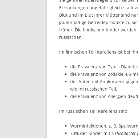
Sie gehören überwiegend zur selben e
Erkrankungen ungefähr gleich stark v
Blut und im Blut ihrer Mütter sind na
glutenhaltige Getreideprodukte zu sic
früher. Die finnischen Kinder werden i
russischen.
Im finnischen Teil Kareliens ist bei ih
die Prävalenz von Typ-1-Diabetes
die Prävalenz von Zöliakie 4,6-ma
der Anteil mit Antikörpern gegen
wie im russischen Teil,
die Prävalenz von Allergien deutl
Im russischen Teil Kareliens sind
Wurminfektionen, z. B. Spulwurmi
73% der Kinder mit
Helicobacter 