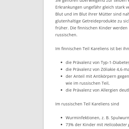
Sie gehören überwiegend zur selben e
Erkrankungen ungefähr gleich stark v
Blut und im Blut ihrer Mütter sind na
glutenhaltige Getreideprodukte zu sic
früher. Die finnischen Kinder werden i
russischen.
Im finnischen Teil Kareliens ist bei ih
die Prävalenz von Typ-1-Diabetes
die Prävalenz von Zöliakie 4,6-ma
der Anteil mit Antikörpern gegen
wie im russischen Teil,
die Prävalenz von Allergien deutl
Im russischen Teil Kareliens sind
Wurminfektionen, z. B. Spulwurmi
73% der Kinder mit
Helicobacter 