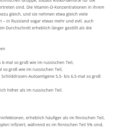
thnischen Gruppe, sodass Risiko-Genorte für die
ertreten sind. Die Vitamin-D-Konzentrationen in ihrem
hezu gleich, und sie nehmen etwa gleich viele
h – in Russland sogar etwas mehr und evtl. auch
m Durchschnitt erheblich länger gestillt als die
nen
 6-mal so groß wie im russischen Teil,
l so groß wie im russischen Teil,
 Schilddrüsen-Autoantigene 5,5- bis 6,5-mal so groß
ich höher als im russischen Teil.
nfektionen, erheblich häufiger als im finnischen Teil,
pylori
infiziert, während es im finnischen Teil 5% sind,