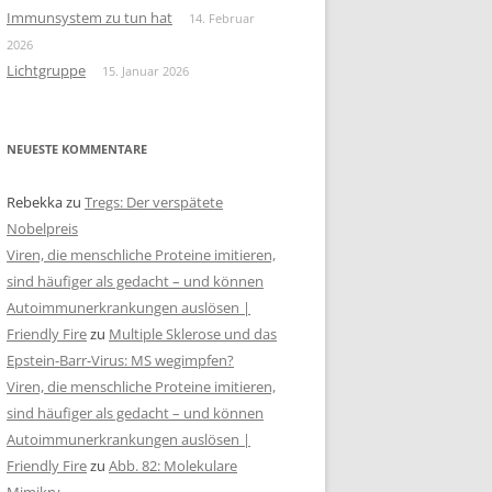
Immunsystem zu tun hat
14. Februar
2026
Lichtgruppe
15. Januar 2026
NEUESTE KOMMENTARE
Rebekka
zu
Tregs: Der verspätete
Nobelpreis
Viren, die menschliche Proteine imitieren,
sind häufiger als gedacht – und können
Autoimmunerkrankungen auslösen |
Friendly Fire
zu
Multiple Sklerose und das
Epstein-Barr-Virus: MS wegimpfen?
Viren, die menschliche Proteine imitieren,
sind häufiger als gedacht – und können
Autoimmunerkrankungen auslösen |
Friendly Fire
zu
Abb. 82: Molekulare