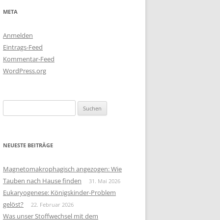
META
Anmelden
Eintrags-Feed
Kommentar-Feed
WordPress.org
Suchen
nach:
NEUESTE BEITRÄGE
Magnetomakrophagisch angezogen: Wie
Tauben nach Hause finden
31. Mai 2026
Eukaryogenese: Königskinder-Problem
gelöst?
22. Februar 2026
Was unser Stoffwechsel mit dem