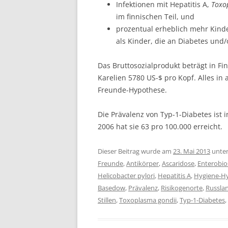
Infektionen mit Hepatitis A,
Toxo
im finnischen Teil, und
prozentual erheblich mehr Kinde
als Kinder, die an Diabetes und/
Das Bruttosozialprodukt beträgt in Fi
Karelien 5780 US-$ pro Kopf. Alles in 
Freunde-Hypothese.
Die Prävalenz von Typ-1-Diabetes ist 
2006 hat sie 63 pro 100.000 erreicht.
Dieser Beitrag wurde am
23. Mai 2013
unte
Freunde
,
Antikörper
,
Ascaridose
,
Enterobio
Helicobacter pylori
,
Hepatitis A
,
Hygiene-H
Basedow
,
Prävalenz
,
Risikogenorte
,
Russla
Stillen
,
Toxoplasma gondii
,
Typ-1-Diabetes
,