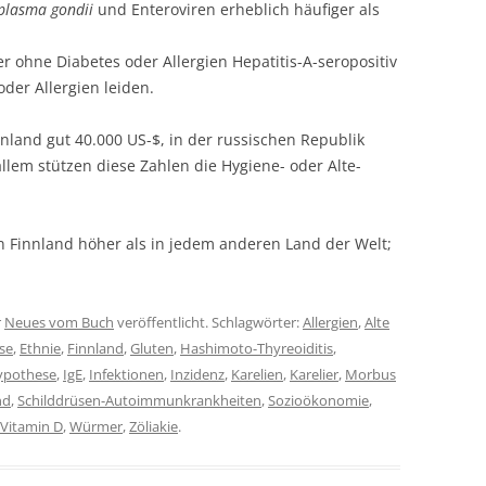
plasma gondii
und Enteroviren erheblich häufiger als
r ohne Diabetes oder Allergien Hepatitis-A-seropositiv
oder Allergien leiden.
nnland gut 40.000 US-$, in der russischen Republik
allem stützen diese Zahlen die Hygiene- oder Alte-
in Finnland höher als in jedem anderen Land der Welt;
r
Neues vom Buch
veröffentlicht. Schlagwörter:
Allergien
,
Alte
se
,
Ethnie
,
Finnland
,
Gluten
,
Hashimoto-Thyreoiditis
,
ypothese
,
IgE
,
Infektionen
,
Inzidenz
,
Karelien
,
Karelier
,
Morbus
nd
,
Schilddrüsen-Autoimmunkrankheiten
,
Sozioökonomie
,
Vitamin D
,
Würmer
,
Zöliakie
.