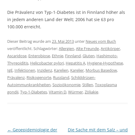
Die Prävalenz von Typ-1-Diabetes ist in Finnland höher als
in jedem anderen Land der Welt; 2006 hat sie 63 pro
100.000 erreicht.
Dieser Beitrag wurde am
23. Mai 2013
unter
Neues vom Buch
veröffentlicht. Schlagwörter:
Allergien
,
Alte Freunde
,
Antikörper
,
Ascaridose
,
Enterobiose
,
Ethnie
,
Finnland
,
Gluten
,
Hashimoto-
Thyreoiditis
,
Helicobacter pylori
,
Hepatitis A
,
Hygiene-Hypothese
,
IgE
,
Infektionen
,
Inzidenz
,
Karelien
,
Karelier
,
Morbus Basedow
,
Prävalenz
,
Risikogenorte
,
Russland
,
Schilddrüsen-
Autoimmunkrankheiten
,
Sozioökonomie
,
Stillen
,
Toxoplasma
gondii
,
Typ-1-Diabetes
,
Vitamin D
,
Würmer
,
Zöliakie
.
Beitragsnavigation
←
Geoepidemiologie der
Die Sache mit dem Salz – und