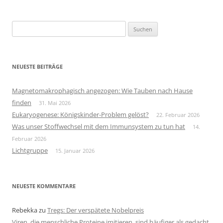
Suchen
nach:
NEUESTE BEITRÄGE
Magnetomakrophagisch angezogen: Wie Tauben nach Hause
finden
31. Mai 2026
Eukaryogenese: Königskinder-Problem gelöst?
22. Februar 2026
Was unser Stoffwechsel mit dem Immunsystem zu tun hat
14.
Februar 2026
Lichtgruppe
15. Januar 2026
NEUESTE KOMMENTARE
Rebekka
zu
Tregs: Der verspätete Nobelpreis
Viren, die menschliche Proteine imitieren, sind häufiger als gedacht