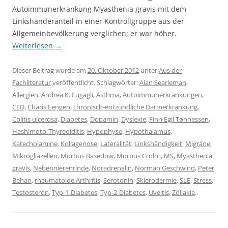
Autoimmunerkrankung Myasthenia gravis mit dem
Linkshänderanteil in einer Kontrollgruppe aus der
Allgemeinbevölkerung verglichen; er war höher.
Weiterlesen
→
Dieser Beitrag wurde am
20. Oktober 2012
unter
Aus der
Fachliteratur
veröffentlicht. Schlagwörter:
Alan Searleman
,
Allergien
,
Andrea K. Fugagli
,
Asthma
,
Autoimmunerkrankungen
,
CED
,
Charis Lengen
,
chronisch-entzündliche Darmerkrankung
,
Colitis ulcerosa
,
Diabetes
,
Dopamin
,
Dyslexie
,
Finn Egil Tønnessen
,
Hashimoto-Thyreoiditis
,
Hypophyse
,
Hypothalamus
,
Katecholamine
,
Kollagenose
,
Lateralität
,
Linkshändigkeit
,
Migräne
,
Mikrogliazellen
,
Morbus Basedow
,
Morbus Crohn
,
MS
,
Myasthenia
gravis
,
Nebennierenrinde
,
Noradrenalin
,
Norman Geschwind
,
Peter
Behan
,
rheumatoide Arthritis
,
Serotonin
,
Sklerodermie
,
SLE
,
Stress
,
Testosteron
,
Typ-1-Diabetes
,
Typ-2-Diabetes
,
Uveitis
,
Zöliakie
.