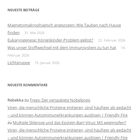
NEUESTE BEITRÄGE
Magnetomakrophagisch angezogen: Wie Tauben nach Hause
finden
31. Mai 2026
Eukaryogenese: Königskinder-Problem gelöst?
22. Februar 2026
Was unser Stoffwechsel mit dem Immunsystem zu tun hat
14.
Februar 2026
Lichtgruppe
15. Januar 2026
NEUESTE KOMMENTARE
Rebekka
zu
Tregs: Der verspätete Nobelpreis
Viren, die menschliche Proteine imitieren, sind häufiger als gedacht
– und können Autoimmunerkrankungen auslösen | Friendly Fire
zu
Multiple Sklerose und das Epstein-Barr-Virus: MS wegimpfen?
Viren, die menschliche Proteine imitieren, sind häufiger als gedacht
– und können Autoimmunerkrankungen auslösen | Friendly Fire