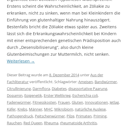
Erstens scheint die Wahrscheinlichkeit, an Zöliakie zu
erkranken, nicht zu sinken, wenn man bei Kleinkindern die
Einführung von glutenhaltiger Nahrung hinauszögert.
Bestenfalls bricht die Zöliakie etwas später aus. Zweitens
lässt sich die Erkrankungswahrscheinlichkeit bei Kindern
mit einer entsprechenden genetischen Prädisposition auch
durch „Desensibilisierung“, also durch kleine
Glutenbeimischungen zur Muttermilch, nicht senken.
Weiterlesen
→
Dieser Beitrag wurde am
8. Dezember 2014
unter
Aus der
Fachliteratur
veröffentlicht. Schlagwörter:
Ameisen
,
Bandwürmer
,
Citrullinierung
,
Darmflora
,
Diabetes
,
disassortative Paarung
,
Dopamin
,
Epigenetik
,
Erster Weltkrieg
,
Escherichia coli
,
Fadenwürmer
,
Fitnesskosten
,
Frauen
,
Gluten
,
Innovationen
,
Jetlag
,
Käfer
,
Krebs
,
Männer
,
MHC
,
Mikrobiom
,
natürliche Auslese
,
Pathogendruck
,
Peitschenwürmer
,
Pilze
,
Primaten
,
Priming
,
Rauchen
,
Red Queen
,
Rheuma
,
rheumatoide Arthritis
,