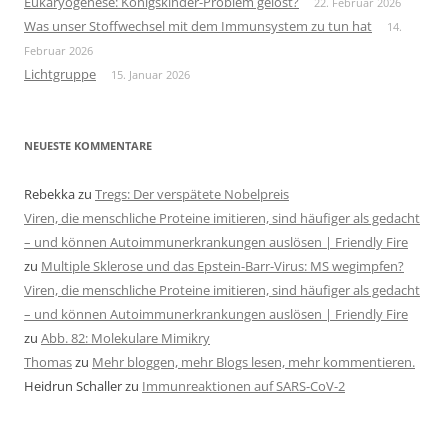
Eukaryogenese: Königskinder-Problem gelöst?
22. Februar 2026
Was unser Stoffwechsel mit dem Immunsystem zu tun hat
14.
Februar 2026
Lichtgruppe
15. Januar 2026
NEUESTE KOMMENTARE
Rebekka
zu
Tregs: Der verspätete Nobelpreis
Viren, die menschliche Proteine imitieren, sind häufiger als gedacht
– und können Autoimmunerkrankungen auslösen | Friendly Fire
zu
Multiple Sklerose und das Epstein-Barr-Virus: MS wegimpfen?
Viren, die menschliche Proteine imitieren, sind häufiger als gedacht
– und können Autoimmunerkrankungen auslösen | Friendly Fire
zu
Abb. 82: Molekulare Mimikry
Thomas
zu
Mehr bloggen, mehr Blogs lesen, mehr kommentieren.
Heidrun Schaller
zu
Immunreaktionen auf SARS-CoV-2