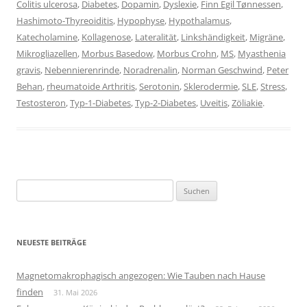
Colitis ulcerosa
,
Diabetes
,
Dopamin
,
Dyslexie
,
Finn Egil Tønnessen
,
Hashimoto-Thyreoiditis
,
Hypophyse
,
Hypothalamus
,
Katecholamine
,
Kollagenose
,
Lateralität
,
Linkshändigkeit
,
Migräne
,
Mikrogliazellen
,
Morbus Basedow
,
Morbus Crohn
,
MS
,
Myasthenia
gravis
,
Nebennierenrinde
,
Noradrenalin
,
Norman Geschwind
,
Peter
Behan
,
rheumatoide Arthritis
,
Serotonin
,
Sklerodermie
,
SLE
,
Stress
,
Testosteron
,
Typ-1-Diabetes
,
Typ-2-Diabetes
,
Uveitis
,
Zöliakie
.
Suchen
nach:
NEUESTE BEITRÄGE
Magnetomakrophagisch angezogen: Wie Tauben nach Hause
finden
31. Mai 2026