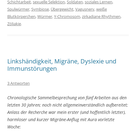
Schichtarbeit
,
sexuelle Selektion
,
Soldaten
,
soziales Lernen
,
Spulwürmer
,
Symbiose
,
Übergewicht
,
Vagusnerv
,
weiße
Blutkörperchen
,
Würmer
,
Y-Chromosom
,
zirkadiane Rhythmen
,
Zöliakie
.
Linkshändigkeit, Migräne, Dyslexie und
Immunstörungen
3 Antworten
Chronologische Sammelbesprechung von fünf Arbeiten aus den
letzten 30 Jahren; noch nicht allgemeinverständlich aufbereitet;
Anlass der Recherche war mein erster (und hoffentlich letzter),
harmloser und kurzer Migräne-Anflug mit Aura vorletzte
Woche: