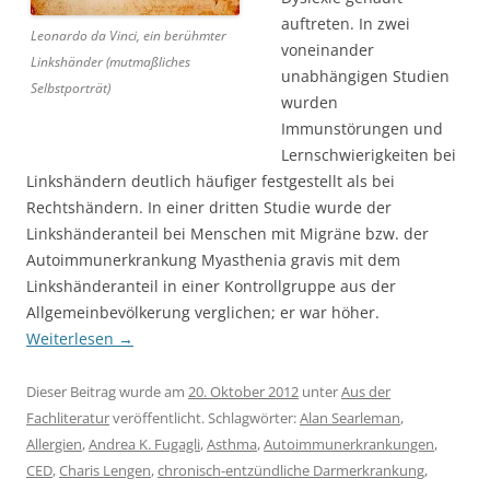
auftreten. In zwei
Leonardo da Vinci, ein berühmter
voneinander
Linkshänder (mutmaßliches
unabhängigen Studien
Selbstporträt)
wurden
Immunstörungen und
Lernschwierigkeiten bei
Linkshändern deutlich häufiger festgestellt als bei
Rechtshändern. In einer dritten Studie wurde der
Linkshänderanteil bei Menschen mit Migräne bzw. der
Autoimmunerkrankung Myasthenia gravis mit dem
Linkshänderanteil in einer Kontrollgruppe aus der
Allgemeinbevölkerung verglichen; er war höher.
Weiterlesen
→
Dieser Beitrag wurde am
20. Oktober 2012
unter
Aus der
Fachliteratur
veröffentlicht. Schlagwörter:
Alan Searleman
,
Allergien
,
Andrea K. Fugagli
,
Asthma
,
Autoimmunerkrankungen
,
CED
,
Charis Lengen
,
chronisch-entzündliche Darmerkrankung
,