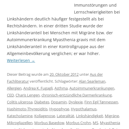
Immunstörungen und
Lernschwierigkeiten bei
Linkshändern deutlich häufiger festgestellt als bei
Rechtshändern. In einer dritten Studie wurde der
Linkshänderanteil bei Menschen mit Migräne bzw. der
Autoimmunerkrankung Myasthenia gravis mit dem
Linkshänderanteil in einer Kontrollgruppe aus der
Allgemeinbevölkerung verglichen; er war höher.
Weiterlesen
→
Dieser Beitrag wurde am
20. Oktober 2012
unter
Aus der
Fachliteratur
veröffentlicht. Schlagwörter:
Alan Searleman
,
Allergien
,
Andrea K. Fugagli
,
Asthma
,
Autoimmunerkrankungen
,
CED
,
Charis Lengen
,
chronisch-entzündliche Darmerkrankung
,
Colitis ulcerosa
,
Diabetes
,
Dopamin
,
Dyslexie
,
Finn Egil Tønnessen
,
Hashimoto-Thyreoiditis
,
Hypophyse
,
Hypothalamus
,
Katecholamine
,
Kollagenose
,
Lateralität
,
Linkshändigkeit
,
Migräne
,
Mikrogliazellen
,
Morbus Basedow
,
Morbus Crohn
,
MS
,
Myasthenia