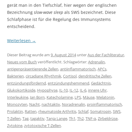
gerät man in den Tiefschlaf, hier wegen der englischen
Bezeichnung
slow-wave sleep
als SWS bezeichnet. Diese
Schlafphase ist für die Regelung des Immunsystems
entscheidend.
Weiterlesen
→
Dieser Beitrag wurde am
9. August 2014
unter
Aus der Fachliteratur
,
Neues vom Buch
veröffentlicht. Schlagwörter:
Adrenalin
,
antigenpräsentierende Zellen
,
antiinflammatorisch
,
APCs
,
Bakterien
,
circadiane Rhythmik
,
Cortisol
,
dendritische Zellen
,
entzündungsfördernd
,
entzündungshemmend
,
Gedächtnis
,
Glukokortikoide
,
Hypophyse
,
IL-10
,
IL-12
,
IL-6
,
innere Uhr
,
Interleukine
,
Jan Born
,
Katecholamine
,
LPS
,
Mäuse
,
Melatonin
,
Monozyten
,
Nacht
,
nachtaktiv
,
Noradrenalin
,
proinflammatorisch
,
Prolaktin
,
Ratten
,
rheumatoide Arthritis
,
Schlaf
,
Somatropin
,
SWS
,
T-Zellen
,
Tag
,
tagaktiv
,
Tanja Lange
,
Th1
,
Th2
,
TNF-α
,
Zirbeldrüse
,
Zytokine
,
zytotoxische T-Zellen
.