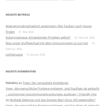
nach:
NEUESTE BEITRÄGE
Magnetomakrophagisch angezogen: Wie Tauben nach Hause
finden
31. Mai 2026
Eukaryogenese: Königskinder-Problem gelöst?
22. Februar 2026
Was unser Stoffwechsel mit dem Immunsystem zu tun hat
14.
Februar 2026
Lichtgruppe
15. Januar 2026
NEUESTE KOMMENTARE
Rebekka
zu
Tregs: Der verspätete Nobelpreis
Viren, die menschliche Proteine imitieren, sind häufiger als gedacht
– und können Autoimmunerkrankungen auslösen | Friendly Fire
zu
Multiple Sklerose und das Epstein-Barr-Virus: MS wegimpfen?
Viren, die menschliche Proteine imitieren, sind häufiger als gedacht