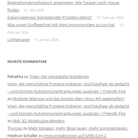
Magnetomakrophagisch angezogen: Wie Tauben nach Hause
finden
31. Mai 2026
Eukaryogenese: Königskinder-Problem gelöst?
22. Februar 2026
Was unser Stoffwechsel mit dem Immunsystem zu tun hat
14.
Februar 2026
Lichtgruppe
15. Januar 2026
NEUESTE KOMMENTARE
Rebekka
zu
Tregs: Der verspätete Nobelpreis
Viren, die menschliche Proteine imitieren, sind häufiger als gedacht
– und können Autoimmunerkrankungen auslösen | Friendly Fire
zu
Multiple Sklerose und das Epstein-Barr-Virus: MS wegimpfen?
Viren, die menschliche Proteine imitieren, sind häufiger als gedacht
– und können Autoimmunerkrankungen auslösen | Friendly Fire
zu
Abb. 82: Molekulare Mimikry
Thomas
zu
Mehr bloggen, mehr Blogs lesen, mehr kommentieren.
Heidrun Schaller
zu
Immunreaktionen auf SARS-CoV-2