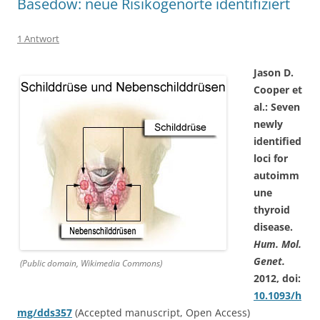
Basedow: neue Risikogenorte identifiziert
1 Antwort
Jason D.
Cooper et
al.: Seven
newly
identified
loci for
autoimm
une
thyroid
disease.
Hum. Mol.
Genet.
(Public domain, Wikimedia Commons)
2012, doi:
10.1093/h
mg/dds357
(Accepted manuscript, Open Access)