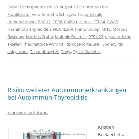
Dieser Beitrag wurde am
28. August 2012
unter
Aus der
Fachliteratur
veröffentlicht. Schlagwörter:
antivirale
Immunabtowrt
,
BACH2
,
CCR6
,
Colitis ulcerosa
,
CTLA4
,
GWAS
,
Hashimoto-Thyreoiditis
,
HLA
,
IL2RA
,
ImmunoChip
,
MHC
,
Morbus
Basedow
,
Morbus Crohn
,
Multiple Sklerose
,
PTPN22
,
regulatorische
T-Zellen
,
rheumatoide Arthritis
,
Risikogenorte
,
SNP
,
Spondylitis
ankylosans
,
T-Lymphozyten
,
Tregs
,
Typ-1-Diabetes
.
Risiko weiterer Autoimmunerkrankungen
bei Autoimmun-Thyreoiditis
Schreibe eine Antwort
Kristien
Boelaert et al.: