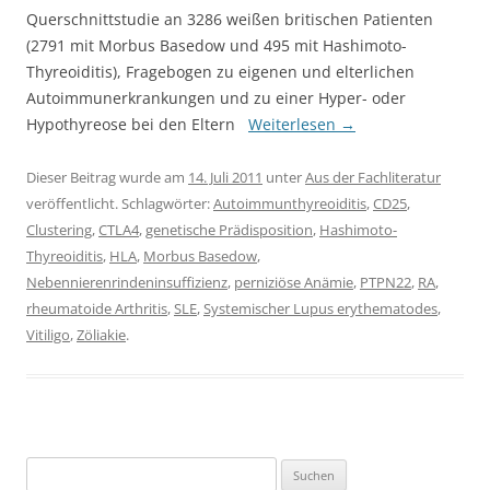
Querschnittstudie an 3286 weißen britischen Patienten
(2791 mit Morbus Basedow und 495 mit Hashimoto-
Thyreoiditis), Fragebogen zu eigenen und elterlichen
Autoimmunerkrankungen und zu einer Hyper- oder
Hypothyreose bei den Eltern
Weiterlesen
→
Dieser Beitrag wurde am
14. Juli 2011
unter
Aus der Fachliteratur
veröffentlicht. Schlagwörter:
Autoimmunthyreoiditis
,
CD25
,
Clustering
,
CTLA4
,
genetische Prädisposition
,
Hashimoto-
Thyreoiditis
,
HLA
,
Morbus Basedow
,
Nebennierenrindeninsuffizienz
,
perniziöse Anämie
,
PTPN22
,
RA
,
rheumatoide Arthritis
,
SLE
,
Systemischer Lupus erythematodes
,
Vitiligo
,
Zöliakie
.
Suchen