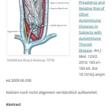
Prevalence and
Relative Risk of
Other
Autoimmune
Diseases in
Subjects with
Autoimmune
Thyroid
Disease
.
Am J
Med
, 123/2,
Schilddrüse (Gray's Anatomy, 1918)
2010; 183.e1-
183.e9, doi:
10.1016/j.amjm
ed.2009.06.030
Notizen noch nicht allgemein verständlich aufbereitet
Abstract