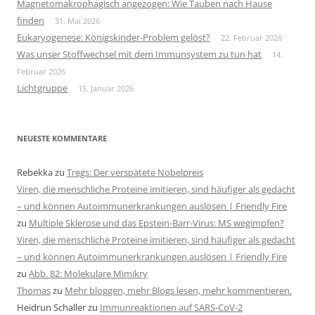
Magnetomakrophagisch angezogen: Wie Tauben nach Hause
finden
31. Mai 2026
Eukaryogenese: Königskinder-Problem gelöst?
22. Februar 2026
Was unser Stoffwechsel mit dem Immunsystem zu tun hat
14.
Februar 2026
Lichtgruppe
15. Januar 2026
NEUESTE KOMMENTARE
Rebekka
zu
Tregs: Der verspätete Nobelpreis
Viren, die menschliche Proteine imitieren, sind häufiger als gedacht
– und können Autoimmunerkrankungen auslösen | Friendly Fire
zu
Multiple Sklerose und das Epstein-Barr-Virus: MS wegimpfen?
Viren, die menschliche Proteine imitieren, sind häufiger als gedacht
– und können Autoimmunerkrankungen auslösen | Friendly Fire
zu
Abb. 82: Molekulare Mimikry
Thomas
zu
Mehr bloggen, mehr Blogs lesen, mehr kommentieren.
Heidrun Schaller
zu
Immunreaktionen auf SARS-CoV-2