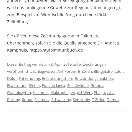
andere Lymphozyten. Nach Beseitigung der akuten Gefahr
wird das umliegende Gewebe zur Regeneration angeregt,
zum Beispiel zur Wundschließung durch verstärkte
Zellteilung.
Sie dürfen diese Zeichnung gerne in Folien etc.
übernehmen, sofern Sie die Quelle angeben: Dr. Andrea
Kamphuis, https://autoimmunbuch.de
Dieser Beitrag wurde am
3. April 2019
unter
Zeichnungen
veröffentlicht. Schlagwörter:
Antikörper
,
B-Zellen
,
Blutgefäße
,
calor
,
Dolor
,
Entzündung
,
Entzündungsherd
,
Entzündungsreaktion
,
Erwärmung
,
Fieber
,
Functio laesa
,
Gefäßwände
,
Granula
,
Granulozyten
,
Histamin
,
Makrophagen
,
pH-Wert
,
Phagozyten
,
Rötung
,
Rubor
,
Schmerz
,
Schwellung
,
Serotonin
,
T-Zellen
,
Tumor
.