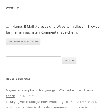
Website
Name, E-Mail-Adresse und Website in diesem Browser
für meinen nächsten Kommentar speichern.
Suchen
nach:
NEUESTE BEITRÄGE
Magnetomakrophagisch angezogen: Wie Tauben nach Hause
finden
31. Mai 2026
Eukaryogenese: Königskinder-Problem gelöst?
22. Februar 2026
Was unser Stoffwechsel mit dem Immunsystem zu tun hat
14.