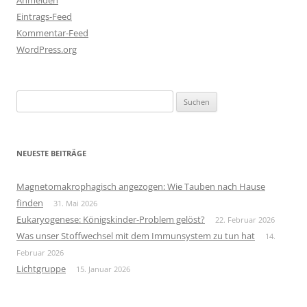
Eintrags-Feed
Kommentar-Feed
WordPress.org
Suchen
nach:
NEUESTE BEITRÄGE
Magnetomakrophagisch angezogen: Wie Tauben nach Hause
finden
31. Mai 2026
Eukaryogenese: Königskinder-Problem gelöst?
22. Februar 2026
Was unser Stoffwechsel mit dem Immunsystem zu tun hat
14.
Februar 2026
Lichtgruppe
15. Januar 2026