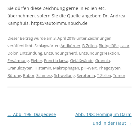
Sie dürfen diese Zeichnung gerne in Folien etc.
übernehmen, sofern Sie die Quelle angeben: Dr. Andrea
Kamphuis, https://autoimmunbuch.de
Dieser Beitrag wurde am
3. April 2019
unter
Zeichnungen
veröffentlicht. Schlagwörter:
Antikörper
,
B-Zellen
,
Blutgefäße
,
calor
,
Dolor
,
Entzündung
,
Entzündungsherd
,
Entzündungsreaktion
,
Erwärmung
,
Fieber
,
Functio laesa
,
Gefäßwände
,
Granula
,
Granulozyten
,
Histamin
,
Makrophagen
,
pH-Wert
,
Phagozyten
,
Rötung
,
Rubor
,
Schmerz
,
Schwellung
,
Serotonin
,
T-Zellen
,
Tumor
.
Beitragsnavigation
←
Abb. 196: Diapedese
Abb. 198: Homing im Darm
und in der Haut
→