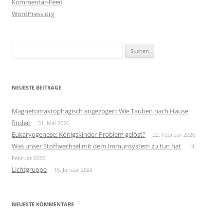
Kommentar-Feed
WordPress.org
Suchen
nach:
NEUESTE BEITRÄGE
Magnetomakrophagisch angezogen: Wie Tauben nach Hause
finden
31. Mai 2026
Eukaryogenese: Königskinder-Problem gelöst?
22. Februar 2026
Was unser Stoffwechsel mit dem Immunsystem zu tun hat
14.
Februar 2026
Lichtgruppe
15. Januar 2026
NEUESTE KOMMENTARE