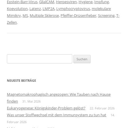
Epstein-Barr-Virus
,
GlialCAM
,
Herpesviren
,
Hygiene
,
Impfung
,
Koevolution
,
Latenz
,
LMP2A
,
Lymphocryptovirus
,
molekulare
Mimikry
,
MS
,
Multiple Sklerose
,
Pfeiffer-Drüsenfieber
,
Screening
,
T-
Zellen
.
Suchen
nach:
NEUESTE BEITRÄGE
Magnetomakrophagisch angezogen: Wie Tauben nach Hause
finden
31. Mai 2026
Eukaryogenese: Königskinder-Problem gelöst?
22. Februar 2026
Was unser Stoffwechsel mit dem Immunsystem zu tun hat
14.
Februar 2026