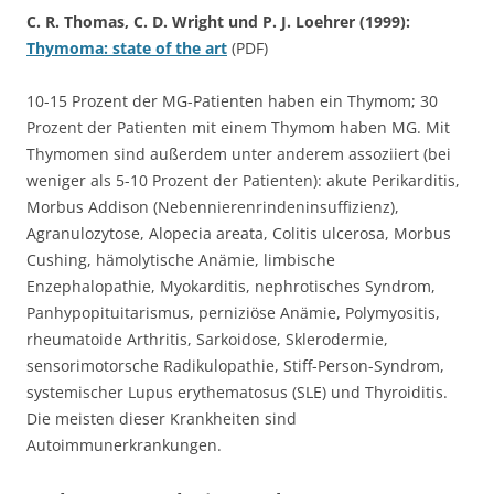
C. R. Thomas, C. D. Wright und P. J. Loehrer (1999):
Thymoma: state of the art
(PDF)
10-15 Prozent der MG-Patienten haben ein Thymom; 30
Prozent der Patienten mit einem Thymom haben MG. Mit
Thymomen sind außerdem unter anderem assoziiert (bei
weniger als 5-10 Prozent der Patienten): akute Perikarditis,
Morbus Addison (Nebennierenrindeninsuffizienz),
Agranulozytose, Alopecia areata, Colitis ulcerosa, Morbus
Cushing, hämolytische Anämie, limbische
Enzephalopathie, Myokarditis, nephrotisches Syndrom,
Panhypopituitarismus, perniziöse Anämie, Polymyositis,
rheumatoide Arthritis, Sarkoidose, Sklerodermie,
sensorimotorsche Radikulopathie, Stiff-Person-Syndrom,
systemischer Lupus erythematosus (SLE) und Thyroiditis.
Die meisten dieser Krankheiten sind
Autoimmunerkrankungen.