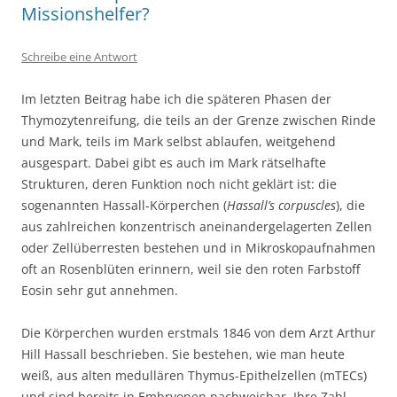
Missionshelfer?
Schreibe eine Antwort
Im letzten Beitrag habe ich die späteren Phasen der
Thymozytenreifung, die teils an der Grenze zwischen Rinde
und Mark, teils im Mark selbst ablaufen, weitgehend
ausgespart. Dabei gibt es auch im Mark rätselhafte
Strukturen, deren Funktion noch nicht geklärt ist: die
sogenannten Hassall-Körperchen (
Hassall’s corpuscles
), die
aus zahlreichen konzentrisch aneinandergelagerten Zellen
oder Zellüberresten bestehen und in Mikroskopaufnahmen
oft an Rosenblüten erinnern, weil sie den roten Farbstoff
Eosin sehr gut annehmen.
Die Körperchen wurden erstmals 1846 von dem Arzt Arthur
Hill Hassall beschrieben. Sie bestehen, wie man heute
weiß, aus alten medullären Thymus-Epithelzellen (mTECs)
und sind bereits in Embryonen nachweisbar. Ihre Zahl