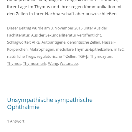
ihrer Lage im Thymus und ihrer regen Kommunikation mit
den Zellen in ihrer Nachbarschaft aber auszuschließen.
Dieser Beitrag wurde am
3. November 2015
unter
Aus der
Fachliteratur
,
Aus der Sekundärliteratur
veröffentlicht.
Schlagwörter:
AIRE
,
Autoantigene
,
dendritische Zellen
,
Hassall-
Körperchen
,
Makrophagen
,
medulläre Thymus-Epithelzellen
,
mTEC
,
natürliche Tregs
,
regulatorische T-Zellen
,
TGF-β
,
Thymozyten
,
Thymus
,
Thymusmark
,
Wang
,
Watanabe
.
Unsympathische sympathische
Ophthalmie
1 Antwort