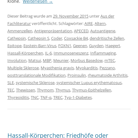
Klone.
Weiterlesen
→
Dieser Beitrag wurde am
29. November 2015
unter
Aus der
Fachliteratur
veröffentlicht. Schlagwörter:
AIRE
,
Altern
,
Ammenzellen
,
Antigenpräsentation
,
APECED
,
Autoantigene
,
Cathepsin
,
Cathepsin S
,
Coder
,
Coxsackie B4
,
dendritische Zellen
,
Epitope
,
Epstein-Barr-Virus
,
FOXN1
,
Geenen
,
Guyden
,
Haegert
,
Hassall-Körperchen
,
IL-6
,
Immunoseneszenz
,
Inflammaging
,
Involution
,
Matsui
,
MBP
,
Meunier
,
Morbus Basedow
,
mTEC
,
Multiple Sklerose
,
Myasthenia gravis
,
Myokarditis
,
Pezzano
,
posttranslationale Modifikation
,
Proinsulin
,
rheumatoide Arthritis
,
SLE
,
systemische Sklerose
,
systemischer Lupus erythematosus
,
TEC
,
Thewissen
,
Thymom
,
Thymus
,
Thymus-Epithelzellen
,
Thyreoiditis
,
TNC
,
TNF-α
,
TREC
,
Typ-1-Diabetes
.
Hassall-Körperchen: Friedhöfe oder