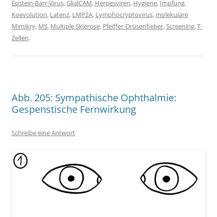
Epstein-Barr-Virus
,
GlialCAM
,
Herpesviren
,
Hygiene
,
Impfung
,
Koevolution
,
Latenz
,
LMP2A
,
Lymphocryptovirus
,
molekulare
Mimikry
,
MS
,
Multiple Sklerose
,
Pfeiffer-Drüsenfieber
,
Screening
,
T-
Zellen
.
Abb. 205: Sympathische Ophthalmie:
Gespenstische Fernwirkung
Schreibe eine Antwort