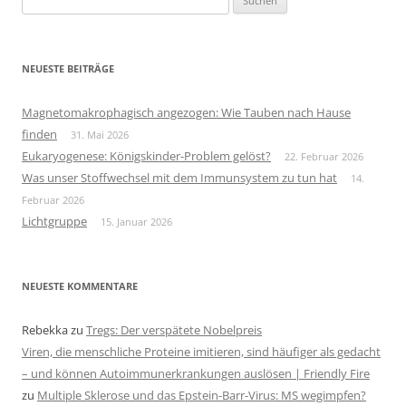
nach:
NEUESTE BEITRÄGE
Magnetomakrophagisch angezogen: Wie Tauben nach Hause
finden
31. Mai 2026
Eukaryogenese: Königskinder-Problem gelöst?
22. Februar 2026
Was unser Stoffwechsel mit dem Immunsystem zu tun hat
14.
Februar 2026
Lichtgruppe
15. Januar 2026
NEUESTE KOMMENTARE
Rebekka
zu
Tregs: Der verspätete Nobelpreis
Viren, die menschliche Proteine imitieren, sind häufiger als gedacht
– und können Autoimmunerkrankungen auslösen | Friendly Fire
zu
Multiple Sklerose und das Epstein-Barr-Virus: MS wegimpfen?