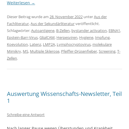
Weiterlesen
→
Dieser Beitrag wurde am
28. November 2022
unter
Aus der
Fachliteratur
,
Aus der Sekundärliteratur
veröffentlicht.
Schlagwörter:
Autoantigene
,
B-Zellen
,
bystander activation
,
EBNA1
,
Epstein-Barr-Virus
,
GlialCAM
,
Herpesviren
,
Hygiene
,
Impfung
,
Koevolution
,
Latenz
,
LMP2A
,
Lymphocryptovirus
,
molekulare
Mimikry
,
MS
,
Multiple Sklerose
,
Pfeiffer-Drüsenfieber
,
Screening
,
T-
Zellen
.
Auswertung Wissenschafts-Newsletter, Teil
1
Schreibe eine Antwort
Nach langer Pause wegen Überstunden und Krankheit