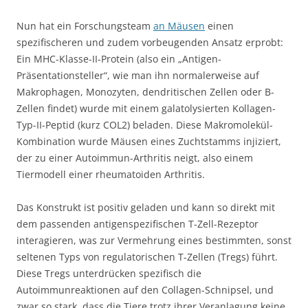
Nun hat ein Forschungsteam
an Mäusen
einen
spezifischeren und zudem vorbeugenden Ansatz erprobt:
Ein MHC-Klasse-II-Protein (also ein „Antigen-
Präsentationsteller“, wie man ihn normalerweise auf
Makrophagen, Monozyten, dendritischen Zellen oder B-
Zellen findet) wurde mit einem galatolysierten Kollagen-
Typ-II-Peptid (kurz COL2) beladen. Diese Makromolekül-
Kombination wurde Mäusen eines Zuchtstamms injiziert,
der zu einer Autoimmun-Arthritis neigt, also einem
Tiermodell einer rheumatoiden Arthritis.
Das Konstrukt ist positiv geladen und kann so direkt mit
dem passenden antigenspezifischen T-Zell-Rezeptor
interagieren, was zur Vermehrung eines bestimmten, sonst
seltenen Typs von regulatorischen T-Zellen (Tregs) führt.
Diese Tregs unterdrücken spezifisch die
Autoimmunreaktionen auf den Collagen-Schnipsel, und
zwar so stark, dass die Tiere trotz ihrer Veranlagung keine