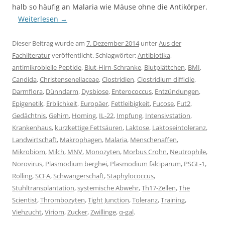
halb so häufig an Malaria wie Mäuse ohne die Antikörper.
Weiterlesen
→
Dieser Beitrag wurde am
7. Dezember 2014
unter
Aus der
Fachliteratur
veröffentlicht. Schlagwörter:
Antibiotika
,
antimikrobielle Peptide
,
Blut-Hirn-Schranke
,
Blutplättchen
,
BMI
,
Candida
,
Christensenellaceae
,
Clostridien
,
Clostridium difficile
,
Darmflora
,
Dünndarm
,
Dysbiose
,
Enterococcus
,
Entzündungen
,
Epigenetik
,
Erblichkeit
,
Europäer
,
Fettleibigkeit
,
Fucose
,
Fut2
,
Gedächtnis
,
Gehirn
,
Homing
,
IL-22
,
Impfung
,
Intensivstation
,
Krankenhaus
,
kurzkettige Fettsäuren
,
Laktose
,
Laktoseintoleranz
,
Landwirtschaft
,
Makrophagen
,
Malaria
,
Menschenaffen
,
Mikrobiom
,
Milch
,
MNV
,
Monozyten
,
Morbus Crohn
,
Neutrophile
,
Norovirus
,
Plasmodium berghei
,
Plasmodium falciparum
,
PSGL-1
,
Rolling
,
SCFA
,
Schwangerschaft
,
Staphylococcus
,
Stuhltransplantation
,
systemische Abwehr
,
Th17-Zellen
,
The
Scientist
,
Thrombozyten
,
Tight Junction
,
Toleranz
,
Training
,
Viehzucht
,
Viriom
,
Zucker
,
Zwillinge
,
α-gal
.