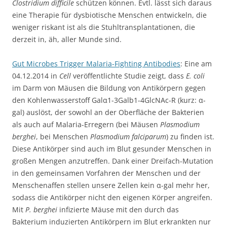
Clostridium difficile
schützen können. Evtl. lässt sich daraus
eine Therapie für dysbiotische Menschen entwickeln, die
weniger riskant ist als die Stuhltransplantationen, die
derzeit in, äh, aller Munde sind.
Gut Microbes Trigger Malaria-Fighting Antibodies
: Eine am
04.12.2014 in
Cell
veröffentlichte Studie zeigt, dass
E. coli
im Darm von Mäusen die Bildung von Antikörpern gegen
den Kohlenwasserstoff Galα1-3Galb1-4GlcNAc-R (kurz: α-
gal) auslöst, der sowohl an der Oberfläche der Bakterien
als auch auf Malaria-Erregern (bei Mäusen
Plasmodium
berghei
, bei Menschen
Plasmodium falciparum
) zu finden ist.
Diese Antikörper sind auch im Blut gesunder Menschen in
großen Mengen anzutreffen. Dank einer Dreifach-Mutation
in den gemeinsamen Vorfahren der Menschen und der
Menschenaffen stellen unsere Zellen kein α-gal mehr her,
sodass die Antikörper nicht den eigenen Körper angreifen.
Mit
P. berghei
infizierte Mäuse mit den durch das
Bakterium induzierten Antikörpern im Blut erkrankten nur