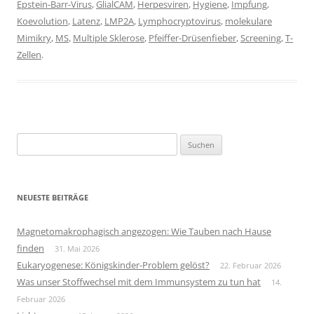
Epstein-Barr-Virus
,
GlialCAM
,
Herpesviren
,
Hygiene
,
Impfung
,
Koevolution
,
Latenz
,
LMP2A
,
Lymphocryptovirus
,
molekulare
Mimikry
,
MS
,
Multiple Sklerose
,
Pfeiffer-Drüsenfieber
,
Screening
,
T-
Zellen
.
Suchen
nach:
NEUESTE BEITRÄGE
Magnetomakrophagisch angezogen: Wie Tauben nach Hause
finden
31. Mai 2026
Eukaryogenese: Königskinder-Problem gelöst?
22. Februar 2026
Was unser Stoffwechsel mit dem Immunsystem zu tun hat
14.
Februar 2026