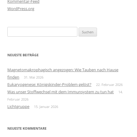
Kommentar-Feed
WordPress.org
Suchen
nach:
NEUESTE BEITRÄGE
Magnetomakrophagisch angezogen: Wie Tauben nach Hause
finden
31. Mai 2026
Eukaryogenese: Königskinder-Problem gelöst?
22. Februar 2026
Was unser Stoffwechsel mit dem Immunsystem zu tun hat
14.
Februar 2026
Lichtgruppe
15. Januar 2026
NEUESTE KOMMENTARE