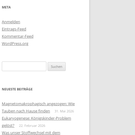
META
Anmelden
Eintrags-Feed
Kommentar-Feed
WordPress.org
Suchen
nach:
NEUESTE BEITRÄGE
Magnetomakrophagisch angezogen: Wie
Tauben nach Hause finden
31. Mai 2026
Eukaryogenese: Königskinder-Problem
gelöst?
22. Februar 2026
Was unser Stoffwechsel mit dem