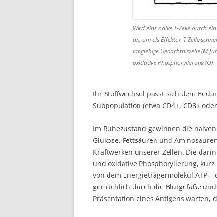
Wird eine naive T-Zelle durch ein A
an, um als Effektor-T-Zelle schne
langlebige Gedächtniszelle (M für
oxidative Phosphorylierung (O).
Ihr Stoffwechsel passt sich dem Bedar
Subpopulation (etwa CD4+, CD8+ oder 
Im Ruhezustand gewinnen die naiven T
Glukose, Fettsäuren und Aminosäuren,
Kraftwerken unserer Zellen. Die dari
und oxidative Phosphorylierung, kurz O
von dem Energieträgermolekül ATP – d
gemächlich durch die Blutgefäße und 
Präsentation eines Antigens warten, d