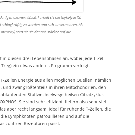
ntigen aktiviert (Blitz), kurbelt sie die Glykolyse (G)
ll schlagkräftig zu werden und sich zu vermehren. Als
 memory) setzt sie sie danach stärker auf die
f in diesen drei Lebensphasen an, wobei jede T-Zell-
Treg) ein etwas anderes Programm verfolgt.
-Zellen Energie aus allen möglichen Quellen, nämlich
 und zwar größtenteils in ihren Mitochondrien, den
n ablaufenden Stoffwechselwege heißen Citratzyklus
XPHOS. Sie sind sehr effizient, liefern also sehr viel
as aber recht langsam: ideal für ruhende T-Zellen, die
die Lymphknoten patrouillieren und auf die
as zu ihren Rezeptoren passt.