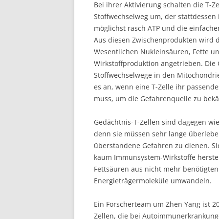
Bei ihrer Aktivierung schalten die T-Z
Stoffwechselweg um, der stattdessen
möglichst rasch ATP und die einfach
Aus diesen Zwischenprodukten wird d
Wesentlichen Nukleinsäuren, Fette und
Wirkstoffproduktion angetrieben. Die 
Stoffwechselwege in den Mitochondrie
es an, wenn eine T-Zelle ihr passend
muss, um die Gefahrenquelle zu bek
Gedächtnis-T-Zellen sind dagegen wi
denn sie müssen sehr lange überleben
überstandene Gefahren zu dienen. Sie
kaum Immunsystem-Wirkstoffe herstel
Fettsäuren aus nicht mehr benötigten
Energieträgermoleküle umwandeln.
Ein Forscherteam um Zhen Yang ist 
Zellen, die bei Autoimmunerkrankung