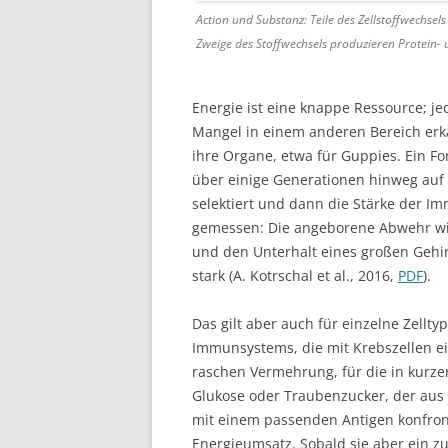
Action und Substanz: Teile des Zellstoffwechs
Zweige des Stoffwechsels produzieren Protein- 
Energie ist eine knappe Ressource; je
Mangel in einem anderen Bereich erk
ihre Organe, etwa für Guppies. Ein F
über einige Generationen hinweg auf
selektiert und dann die Stärke der 
gemessen: Die angeborene Abwehr wi
und den Unterhalt eines großen Gehir
stark (A. Kotrschal et al., 2016,
PDF
).
Das gilt aber auch für einzelne Zellt
Immunsystems, die mit Krebszellen ei
raschen Vermehrung, für die in kurzer 
Glukose oder Traubenzucker, der aus d
mit einem passenden Antigen konfront
Energieumsatz. Sobald sie aber ein z