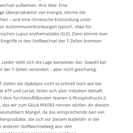
wechsel aufweisen. Ihre Idee: Eine
ige Überproduktion von Energie, könnte die
hen – und eine chronische Entzündung unter
t für Autoimmunerkrankungen typisch, etwa für
temischen Lupus erythematodes (SLE). Dann könnte man
ingriffe in den Stoffwechsel der T-Zellen bremsen
Leider stellt sich die Lage komplexer dar: Sowohl bei
l der T-Zellen verändert – aber nicht gleichartig.
T-Zellen die Glykolyse nicht so schnell hoch wie bei
l ATP und Lactat, teilen sich aber trotzdem lebhaft.
mit dem furchteinflößenden Namen 6-Phosphofructo-2-
3, das wir zum Glück PFKFB3 nennen dürfen. An diesem
Rheumatikern Mangel, da das entsprechende Gen viel
henprodukte, die sich vor diesem Nadelöhr in der
en anderen Stoffwechselweg aus: den