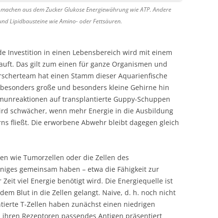
els machen aus dem Zucker Glukose Energiewährung wie ATP. Andere
und Lipidbausteine wie Amino- oder Fettsäuren.
de Investition in einen Lebensbereich wird mit einem
auft. Das gilt zum einen für ganze Organismen und
orscherteam hat einen Stamm dieser Aquarienfische
 besonders große und besonders kleine Gehirne hin
Immunreaktionen auf transplantierte Guppy-Schuppen
rd schwächer, wenn mehr Energie in die Ausbildung
ns fließt. Die erworbene Abwehr bleibt dagegen gleich
ypen wie Tumorzellen oder die Zellen des
niges gemeinsam haben – etwa die Fähigkeit zur
Zeit viel Energie benötigt wird. Die Energiequelle ist
em Blut in die Zellen gelangt. Naive, d. h. noch nicht
ierte T-Zellen haben zunächst einen niedrigen
u ihren Rezeptoren passendes Antigen präsentiert