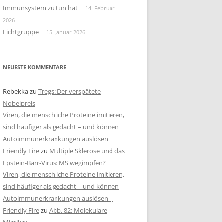
Immunsystem zu tun hat
14. Februar
2026
Lichtgruppe
15. Januar 2026
NEUESTE KOMMENTARE
Rebekka
zu
Tregs: Der verspätete
Nobelpreis
Viren, die menschliche Proteine imitieren,
sind häufiger als gedacht – und können
Autoimmunerkrankungen auslösen |
Friendly Fire
zu
Multiple Sklerose und das
Epstein-Barr-Virus: MS wegimpfen?
Viren, die menschliche Proteine imitieren,
sind häufiger als gedacht – und können
Autoimmunerkrankungen auslösen |
Friendly Fire
zu
Abb. 82: Molekulare