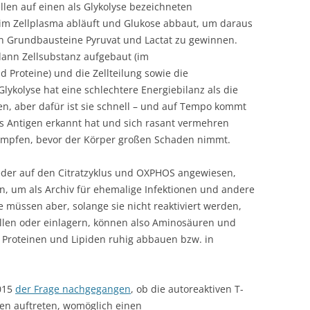
ellen auf einen als Glykolyse bezeichneten
 im Zellplasma abläuft und Glukose abbaut, um daraus
en Grundbausteine Pyruvat und Lactat zu gewinnen.
ann Zellsubstanz aufgebaut (im
 Proteine) und die Zellteilung sowie die
Glykolyse hat eine schlechtere Energiebilanz als die
n, aber dafür ist sie schnell – und auf Tempo kommt
es Antigen erkannt hat und sich rasant vermehren
ämpfen, bevor der Körper großen Schaden nimmt.
eder auf den Citratzyklus und OXPHOS angewiesen,
, um als Archiv für ehemalige Infektionen und andere
 müssen aber, solange sie nicht reaktiviert werden,
len oder einlagern, können also Aminosäuren und
 Proteinen und Lipiden ruhig abbauen bzw. in
2015
der Frage nachgegangen
, ob die autoreaktiven T-
en auftreten, womöglich einen