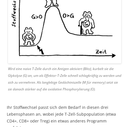
Wird eine naive T-Zelle durch ein Antigen aktiviert (Blitz), kurbelt sie die
Glykolyse (G) an, um als Effektor-T-Zelle schnell schlagkräftig zu werden und
sich zu vermehren. Als langlebige Gedächtniszelle (M für memory) setzt sie
sie danach stärker auf die oxidative Phosphorylierung (O).
Ihr Stoffwechsel passt sich dem Bedarf in diesen drei
Lebensphasen an, wobei jede T-Zell-Subpopulation (etwa
CD4+, CD8+ oder Treg) ein etwas anderes Programm