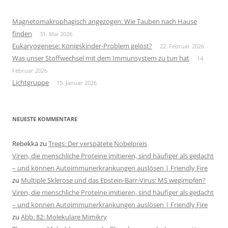
Magnetomakrophagisch angezogen: Wie Tauben nach Hause
finden
31. Mai 2026
Eukaryogenese: Königskinder-Problem gelöst?
22. Februar 2026
Was unser Stoffwechsel mit dem Immunsystem zu tun hat
14.
Februar 2026
Lichtgruppe
15. Januar 2026
NEUESTE KOMMENTARE
Rebekka
zu
Tregs: Der verspätete Nobelpreis
Viren, die menschliche Proteine imitieren, sind häufiger als gedacht
– und können Autoimmunerkrankungen auslösen | Friendly Fire
zu
Multiple Sklerose und das Epstein-Barr-Virus: MS wegimpfen?
Viren, die menschliche Proteine imitieren, sind häufiger als gedacht
– und können Autoimmunerkrankungen auslösen | Friendly Fire
zu
Abb. 82: Molekulare Mimikry