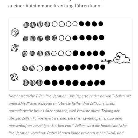
zu einer Autoimmunerkrankung führen kann.
Homöostatische T-Zell-Proliferation: Das Repertoire der naiven T-Zellen mit
unterschiedlichen Rezeptoren (oberste Reihe: drei Zellklone) bleibt
normalerweise bis ins Alter erhalten, weil Verluste durch Teilung der
übrigen Zellen kompensiert werden. Bei einer Lymphopenie, also dem
massenhaften vorzeitigen Sterben von T-Zellen, wird die homöostatische
Proliferation verstärkt. Dabei können Klone verloren gehen (weiß) und