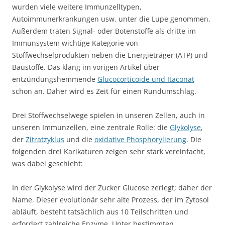
wurden viele weitere Immunzelltypen,
Autoimmunerkrankungen usw. unter die Lupe genommen.
Außerdem traten Signal- oder Botenstoffe als dritte im
Immunsystem wichtige Kategorie von
Stoffwechselprodukten neben die Energieträger (ATP) und
Baustoffe. Das klang im vorigen Artikel über
entzündungshemmende
Glucocorticoide und Itaconat
schon an. Daher wird es Zeit für einen Rundumschlag.
Drei Stoffwechselwege spielen in unseren Zellen, auch in
unseren Immunzellen, eine zentrale Rolle: die
Glykolyse
,
der
Zitratzyklus
und die
oxidative Phosphorylierung
. Die
folgenden drei Karikaturen zeigen sehr stark vereinfacht,
was dabei geschieht:
In der Glykolyse wird der Zucker Glucose zerlegt; daher der
Name. Dieser evolutionär sehr alte Prozess, der im Zytosol
abläuft, besteht tatsächlich aus 10 Teilschritten und
erfordert zahlreiche Enzyme. Unter bestimmten