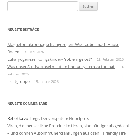
Suchen
nach:
NEUESTE BEITRÄGE
Magnetomakrophagisch angezogen: Wie Tauben nach Hause
finden
31. Mai 2026
Eukaryogenese: Königskinder-Problem gelöst?
22. Februar 2026
Was unser Stoffwechsel mit dem Immunsystem zu tun hat
14.
Februar 2026
Lichtgruppe
15. Januar 2026
NEUESTE KOMMENTARE
Rebekka
zu
Tregs: Der verspätete Nobelpreis
Viren, die menschliche Proteine imitieren, sind häufiger als gedacht
– und können Autoimmunerkrankungen auslösen | Friendly Fire