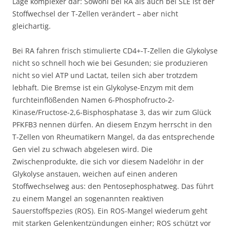
Lage komplexer dar: Sowohl bei RA als auch bei SLE ist der
Stoffwechsel der T-Zellen verändert – aber nicht
gleichartig.
Bei RA fahren frisch stimulierte CD4+-T-Zellen die Glykolyse
nicht so schnell hoch wie bei Gesunden; sie produzieren
nicht so viel ATP und Lactat, teilen sich aber trotzdem
lebhaft. Die Bremse ist ein Glykolyse-Enzym mit dem
furchteinflößenden Namen 6-Phosphofructo-2-
Kinase/Fructose-2,6-Bisphosphatase 3, das wir zum Glück
PFKFB3 nennen dürfen. An diesem Enzym herrscht in den
T-Zellen von Rheumatikern Mangel, da das entsprechende
Gen viel zu schwach abgelesen wird. Die
Zwischenprodukte, die sich vor diesem Nadelöhr in der
Glykolyse anstauen, weichen auf einen anderen
Stoffwechselweg aus: den Pentosephosphatweg. Das führt
zu einem Mangel an sogenannten reaktiven
Sauerstoffspezies (ROS). Ein ROS-Mangel wiederum geht
mit starken Gelenkentzündungen einher; ROS schützt vor