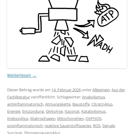
Weiterlesen
→
Dieser Beitrag wurde am
14. Februar 2026
unter
Allgemein
,
Aus der
Fachliteratur
veröffentlicht. Schlagwörter:
Anabolismus
,
antiinflammatorisch
,
Atmungskette
,
Baustoffe
,
Citratzyklus
,
Energie
,
Entzündung
,
Glykolyse
,
Itaconat
,
Katabolismus
,
Krebszyklus
,
Makrophagen
,
Mitochondrien
,
OXPHOS
,
proinflammatorisch
,
reaktive Sauerstoffspecies
,
ROS
,
Signale
,
Succinat
,
Zitronensäurezyklus
.