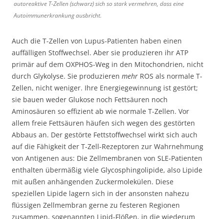
autoreaktive T-Zellen (schwarz) sich so stark vermehren, dass eine
Autoimmunerkrankung ausbricht.
Auch die T-Zellen von Lupus-Patienten haben einen
auffälligen Stoffwechsel. Aber sie produzieren ihr ATP
primär auf dem OXPHOS-Weg in den Mitochondrien, nicht
durch Glykolyse. Sie produzieren
mehr
ROS als normale T-
Zellen, nicht weniger. Ihre Energiegewinnung ist gestört;
sie bauen weder Glukose noch Fettsäuren noch
Aminosäuren so effizient ab wie normale T-Zellen. Vor
allem freie Fettsäuren häufen sich wegen des gestörten
Abbaus an. Der gestörte Fettstoffwechsel wirkt sich auch
auf die Fähigkeit der T-Zell-Rezeptoren zur Wahrnehmung
von Antigenen aus: Die Zellmembranen von SLE-Patienten
enthalten übermäßig viele Glycosphingolipide, also Lipide
mit außen anhängenden Zuckermolekülen. Diese
speziellen Lipide lagern sich in der ansonsten nahezu
flüssigen Zellmembran gerne zu festeren Regionen
zusammen, sogenannten Lipid-Flößen, in die wiederum