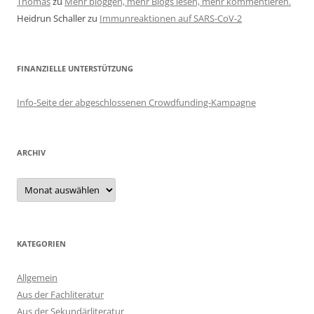
Thomas
zu
Mehr bloggen, mehr Blogs lesen, mehr kommentieren.
Heidrun Schaller
zu
Immunreaktionen auf SARS-CoV-2
FINANZIELLE UNTERSTÜTZUNG
Info-Seite der abgeschlossenen Crowdfunding-Kampagne
ARCHIV
Archiv
KATEGORIEN
Allgemein
Aus der Fachliteratur
Aus der Sekundärliteratur