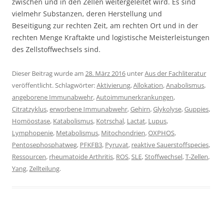
zwischen und in den Zellen weitergeleitet wird. Es sind
vielmehr Substanzen, deren Herstellung und
Beseitigung zur rechten Zeit, am rechten Ort und in der
rechten Menge Kraftakte und logistische Meisterleistungen
des Zellstoffwechsels sind.
Dieser Beitrag wurde am
28. März 2016
unter
Aus der Fachliteratur
veröffentlicht. Schlagwörter:
Aktivierung
,
Allokation
,
Anabolismus
,
angeborene Immunabwehr
,
Autoimmunerkrankungen
,
Citratzyklus
,
erworbene Immunabwehr
,
Gehirn
,
Glykolyse
,
Guppies
,
Homöostase
,
Katabolismus
,
Kotrschal
,
Lactat
,
Lupus
,
Lymphopenie
,
Metabolismus
,
Mitochondrien
,
OXPHOS
,
Pentosephosphatweg
,
PFKFB3
,
Pyruvat
,
reaktive Sauerstoffspecies
,
Ressourcen
,
rheumatoide Arthritis
,
ROS
,
SLE
,
Stoffwechsel
,
T-Zellen
,
Yang
,
Zellteilung
.