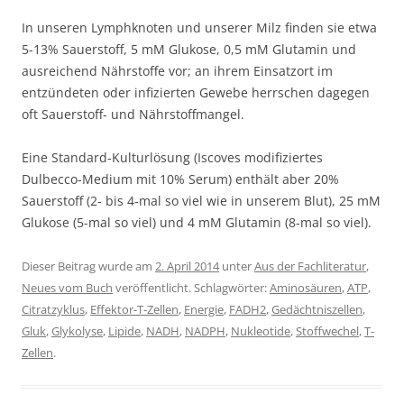
In unseren Lymphknoten und unserer Milz finden sie etwa
5-13% Sauerstoff, 5 mM Glukose, 0,5 mM Glutamin und
ausreichend Nährstoffe vor; an ihrem Einsatzort im
entzündeten oder infizierten Gewebe herrschen dagegen
oft Sauerstoff- und Nährstoffmangel.
Eine Standard-Kulturlösung (Iscoves modifiziertes
Dulbecco-Medium mit 10% Serum) enthält aber 20%
Sauerstoff (2- bis 4-mal so viel wie in unserem Blut), 25 mM
Glukose (5-mal so viel) und 4 mM Glutamin (8-mal so viel).
Dieser Beitrag wurde am
2. April 2014
unter
Aus der Fachliteratur
,
Neues vom Buch
veröffentlicht. Schlagwörter:
Aminosäuren
,
ATP
,
Citratzyklus
,
Effektor-T-Zellen
,
Energie
,
FADH2
,
Gedächtniszellen
,
Gluk
,
Glykolyse
,
Lipide
,
NADH
,
NADPH
,
Nukleotide
,
Stoffwechel
,
T-
Zellen
.