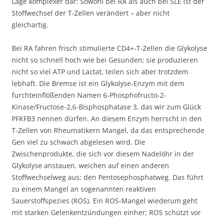
Lage komplexer dar: Sowohl bei RA als auch bei SLE ist der
Stoffwechsel der T-Zellen verändert – aber nicht
gleichartig.
Bei RA fahren frisch stimulierte CD4+-T-Zellen die Glykolyse
nicht so schnell hoch wie bei Gesunden; sie produzieren
nicht so viel ATP und Lactat, teilen sich aber trotzdem
lebhaft. Die Bremse ist ein Glykolyse-Enzym mit dem
furchteinflößenden Namen 6-Phosphofructo-2-
Kinase/Fructose-2,6-Bisphosphatase 3, das wir zum Glück
PFKFB3 nennen dürfen. An diesem Enzym herrscht in den
T-Zellen von Rheumatikern Mangel, da das entsprechende
Gen viel zu schwach abgelesen wird. Die
Zwischenprodukte, die sich vor diesem Nadelöhr in der
Glykolyse anstauen, weichen auf einen anderen
Stoffwechselweg aus: den Pentosephosphatweg. Das führt
zu einem Mangel an sogenannten reaktiven
Sauerstoffspezies (ROS). Ein ROS-Mangel wiederum geht
mit starken Gelenkentzündungen einher; ROS schützt vor