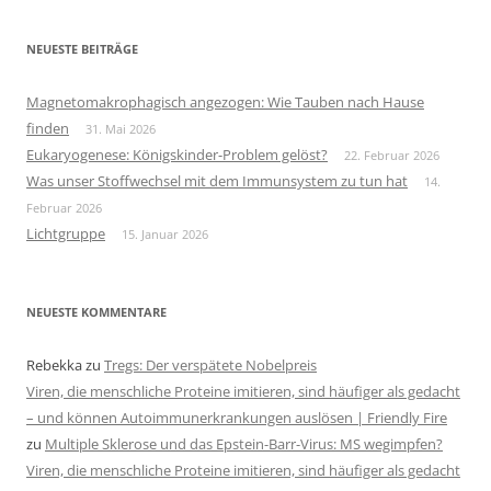
NEUESTE BEITRÄGE
Magnetomakrophagisch angezogen: Wie Tauben nach Hause
finden
31. Mai 2026
Eukaryogenese: Königskinder-Problem gelöst?
22. Februar 2026
Was unser Stoffwechsel mit dem Immunsystem zu tun hat
14.
Februar 2026
Lichtgruppe
15. Januar 2026
NEUESTE KOMMENTARE
Rebekka
zu
Tregs: Der verspätete Nobelpreis
Viren, die menschliche Proteine imitieren, sind häufiger als gedacht
– und können Autoimmunerkrankungen auslösen | Friendly Fire
zu
Multiple Sklerose und das Epstein-Barr-Virus: MS wegimpfen?
Viren, die menschliche Proteine imitieren, sind häufiger als gedacht