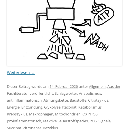
Weiterlesen
→
Dieser Beitrag wurde am
14. Februar 2026
unter
Allgemein
,
Aus der
Fachliteratur
veröffentlicht. Schlagwörter:
Anabolismus
,
antiinflammatorisch
,
Atmungskette
,
Baustoffe
,
Citratzyklus
,
Energie
,
Entzündung
,
Glykolyse
,
Itaconat
,
Katabolismus
,
Krebszyklus
,
Makrophagen
,
Mitochondrien
,
OXPHOS
,
proinflammatorisch
,
reaktive Sauerstoffspecies
,
ROS
,
Signale
,
Succinat
,
Zitronensäurezyklus
.