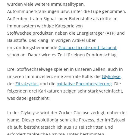
wurden viele weitere Immunzelltypen,
Autoimmunerkrankungen usw. unter die Lupe genommen.
Außerdem traten Signal- oder Botenstoffe als dritte im
Immunsystem wichtige Kategorie von
Stoffwechselprodukten neben die Energieträger (ATP) und
Baustoffe. Das klang im vorigen Artikel über
entzündungshemmende
Glucocorticoide und Itaconat
schon an. Daher wird es Zeit für einen Rundumschlag.
Drei Stoffwechselwege spielen in unseren Zellen, auch in
unseren Immunzellen, eine zentrale Rolle: die
Glykolyse
,
der
Zitratzyklus
und die
oxidative Phosphorylierung
. Die
folgenden drei Karikaturen zeigen sehr stark vereinfacht,
was dabei geschieht:
In der Glykolyse wird der Zucker Glucose zerlegt; daher der
Name. Dieser evolutionär sehr alte Prozess, der im Zytosol
abläuft, besteht tatsächlich aus 10 Teilschritten und
erfordert zahlreiche Enzyme. Unter bestimmten