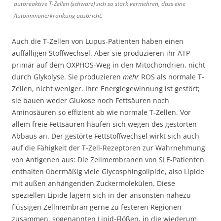
autoreaktive T-Zellen (schwarz) sich so stark vermehren, dass eine
Autoimmunerkrankung ausbricht.
Auch die T-Zellen von Lupus-Patienten haben einen
auffälligen Stoffwechsel. Aber sie produzieren ihr ATP
primär auf dem OXPHOS-Weg in den Mitochondrien, nicht
durch Glykolyse. Sie produzieren
mehr
ROS als normale T-
Zellen, nicht weniger. Ihre Energiegewinnung ist gestört;
sie bauen weder Glukose noch Fettsäuren noch
Aminosäuren so effizient ab wie normale T-Zellen. Vor
allem freie Fettsäuren häufen sich wegen des gestörten
Abbaus an. Der gestörte Fettstoffwechsel wirkt sich auch
auf die Fähigkeit der T-Zell-Rezeptoren zur Wahrnehmung
von Antigenen aus: Die Zellmembranen von SLE-Patienten
enthalten übermäßig viele Glycosphingolipide, also Lipide
mit außen anhängenden Zuckermolekülen. Diese
speziellen Lipide lagern sich in der ansonsten nahezu
flüssigen Zellmembran gerne zu festeren Regionen
zusammen, sogenannten Lipid-Flößen, in die wiederum