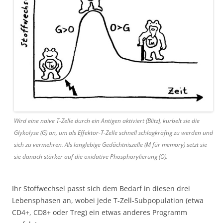
Wird eine naive T-Zelle durch ein Antigen aktiviert (Blitz), kurbelt sie die
Glykolyse (G) an, um als Effektor-T-Zelle schnell schlagkräftig zu werden und
sich zu vermehren. Als langlebige Gedächtniszelle (M für memory) setzt sie
sie danach stärker auf die oxidative Phosphorylierung (O).
Ihr Stoffwechsel passt sich dem Bedarf in diesen drei
Lebensphasen an, wobei jede T-Zell-Subpopulation (etwa
CD4+, CD8+ oder Treg) ein etwas anderes Programm