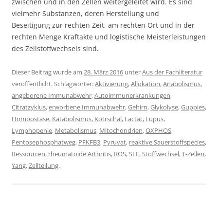
zwischen und in den Zellen weitergeleitet wird. Es sind
vielmehr Substanzen, deren Herstellung und
Beseitigung zur rechten Zeit, am rechten Ort und in der
rechten Menge Kraftakte und logistische Meisterleistungen
des Zellstoffwechsels sind.
Dieser Beitrag wurde am
28. März 2016
unter
Aus der Fachliteratur
veröffentlicht. Schlagwörter:
Aktivierung
,
Allokation
,
Anabolismus
,
angeborene Immunabwehr
,
Autoimmunerkrankungen
,
Citratzyklus
,
erworbene Immunabwehr
,
Gehirn
,
Glykolyse
,
Guppies
,
Homöostase
,
Katabolismus
,
Kotrschal
,
Lactat
,
Lupus
,
Lymphopenie
,
Metabolismus
,
Mitochondrien
,
OXPHOS
,
Pentosephosphatweg
,
PFKFB3
,
Pyruvat
,
reaktive Sauerstoffspecies
,
Ressourcen
,
rheumatoide Arthritis
,
ROS
,
SLE
,
Stoffwechsel
,
T-Zellen
,
Yang
,
Zellteilung
.