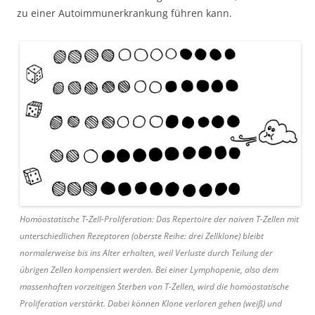
zu einer Autoimmunerkrankung führen kann.
Homöostatische T-Zell-Proliferation: Das Repertoire der naiven T-Zellen mit
unterschiedlichen Rezeptoren (oberste Reihe: drei Zellklone) bleibt
normalerweise bis ins Alter erhalten, weil Verluste durch Teilung der
übrigen Zellen kompensiert werden. Bei einer Lymphopenie, also dem
massenhaften vorzeitigen Sterben von T-Zellen, wird die homöostatische
Proliferation verstärkt. Dabei können Klone verloren gehen (weiß) und