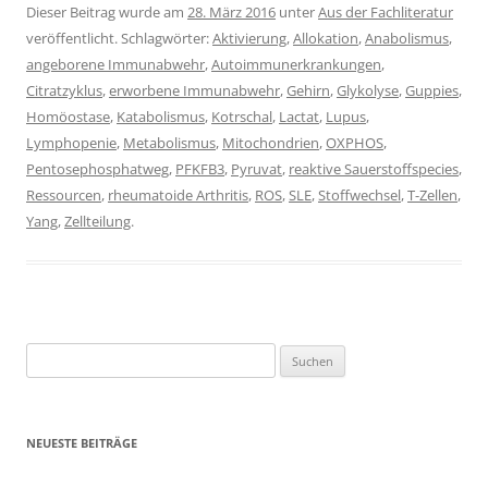
Dieser Beitrag wurde am
28. März 2016
unter
Aus der Fachliteratur
veröffentlicht. Schlagwörter:
Aktivierung
,
Allokation
,
Anabolismus
,
angeborene Immunabwehr
,
Autoimmunerkrankungen
,
Citratzyklus
,
erworbene Immunabwehr
,
Gehirn
,
Glykolyse
,
Guppies
,
Homöostase
,
Katabolismus
,
Kotrschal
,
Lactat
,
Lupus
,
Lymphopenie
,
Metabolismus
,
Mitochondrien
,
OXPHOS
,
Pentosephosphatweg
,
PFKFB3
,
Pyruvat
,
reaktive Sauerstoffspecies
,
Ressourcen
,
rheumatoide Arthritis
,
ROS
,
SLE
,
Stoffwechsel
,
T-Zellen
,
Yang
,
Zellteilung
.
Suchen
nach:
NEUESTE BEITRÄGE