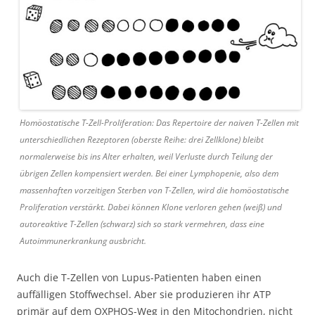
Homöostatische T-Zell-Proliferation: Das Repertoire der naiven T-Zellen mit
unterschiedlichen Rezeptoren (oberste Reihe: drei Zellklone) bleibt
normalerweise bis ins Alter erhalten, weil Verluste durch Teilung der
übrigen Zellen kompensiert werden. Bei einer Lymphopenie, also dem
massenhaften vorzeitigen Sterben von T-Zellen, wird die homöostatische
Proliferation verstärkt. Dabei können Klone verloren gehen (weiß) und
autoreaktive T-Zellen (schwarz) sich so stark vermehren, dass eine
Autoimmunerkrankung ausbricht.
Auch die T-Zellen von Lupus-Patienten haben einen
auffälligen Stoffwechsel. Aber sie produzieren ihr ATP
primär auf dem OXPHOS-Weg in den Mitochondrien, nicht