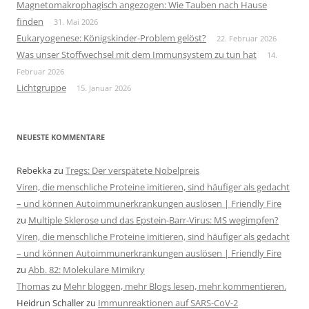
Magnetomakrophagisch angezogen: Wie Tauben nach Hause
finden
31. Mai 2026
Eukaryogenese: Königskinder-Problem gelöst?
22. Februar 2026
Was unser Stoffwechsel mit dem Immunsystem zu tun hat
14.
Februar 2026
Lichtgruppe
15. Januar 2026
NEUESTE KOMMENTARE
Rebekka
zu
Tregs: Der verspätete Nobelpreis
Viren, die menschliche Proteine imitieren, sind häufiger als gedacht
– und können Autoimmunerkrankungen auslösen | Friendly Fire
zu
Multiple Sklerose und das Epstein-Barr-Virus: MS wegimpfen?
Viren, die menschliche Proteine imitieren, sind häufiger als gedacht
– und können Autoimmunerkrankungen auslösen | Friendly Fire
zu
Abb. 82: Molekulare Mimikry
Thomas
zu
Mehr bloggen, mehr Blogs lesen, mehr kommentieren.
Heidrun Schaller
zu
Immunreaktionen auf SARS-CoV-2