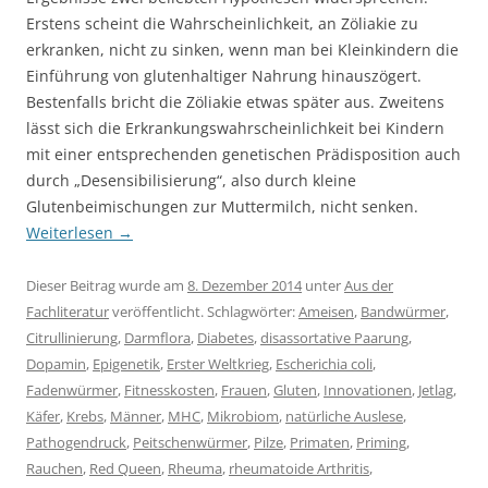
Erstens scheint die Wahrscheinlichkeit, an Zöliakie zu
erkranken, nicht zu sinken, wenn man bei Kleinkindern die
Einführung von glutenhaltiger Nahrung hinauszögert.
Bestenfalls bricht die Zöliakie etwas später aus. Zweitens
lässt sich die Erkrankungswahrscheinlichkeit bei Kindern
mit einer entsprechenden genetischen Prädisposition auch
durch „Desensibilisierung“, also durch kleine
Glutenbeimischungen zur Muttermilch, nicht senken.
Weiterlesen
→
Dieser Beitrag wurde am
8. Dezember 2014
unter
Aus der
Fachliteratur
veröffentlicht. Schlagwörter:
Ameisen
,
Bandwürmer
,
Citrullinierung
,
Darmflora
,
Diabetes
,
disassortative Paarung
,
Dopamin
,
Epigenetik
,
Erster Weltkrieg
,
Escherichia coli
,
Fadenwürmer
,
Fitnesskosten
,
Frauen
,
Gluten
,
Innovationen
,
Jetlag
,
Käfer
,
Krebs
,
Männer
,
MHC
,
Mikrobiom
,
natürliche Auslese
,
Pathogendruck
,
Peitschenwürmer
,
Pilze
,
Primaten
,
Priming
,
Rauchen
,
Red Queen
,
Rheuma
,
rheumatoide Arthritis
,