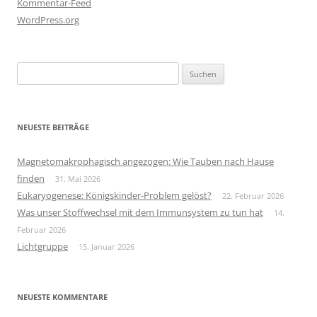
Kommentar-Feed
WordPress.org
Suchen
nach:
NEUESTE BEITRÄGE
Magnetomakrophagisch angezogen: Wie Tauben nach Hause
finden
31. Mai 2026
Eukaryogenese: Königskinder-Problem gelöst?
22. Februar 2026
Was unser Stoffwechsel mit dem Immunsystem zu tun hat
14.
Februar 2026
Lichtgruppe
15. Januar 2026
NEUESTE KOMMENTARE