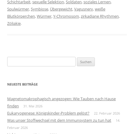
Schichtarbeit
,
sexuelle Selektion
,
Soldaten
,
soziales Lernen
,
Spulwürmer
,
Symbiose
,
Übergewicht
,
Vagusnerv
,
weiße
Blutkörperchen
,
Würmer
,
Y-Chromosom
,
zirkadiane Rhythmen
,
Zöliakie
.
Suchen
nach:
NEUESTE BEITRÄGE
Magnetomakrophagisch angezogen: Wie Tauben nach Hause
finden
31. Mai 2026
Eukaryogenese: Königskinder-Problem gelöst?
22. Februar 2026
Was unser Stoffwechsel mit dem Immunsystem zu tun hat
14.
Februar 2026