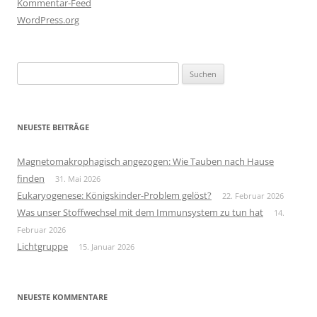
Kommentar-Feed
WordPress.org
Suchen
nach:
NEUESTE BEITRÄGE
Magnetomakrophagisch angezogen: Wie Tauben nach Hause
finden
31. Mai 2026
Eukaryogenese: Königskinder-Problem gelöst?
22. Februar 2026
Was unser Stoffwechsel mit dem Immunsystem zu tun hat
14.
Februar 2026
Lichtgruppe
15. Januar 2026
NEUESTE KOMMENTARE