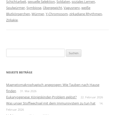
Schichtarbeit
,
sexuelle Selektion
,
Soldaten
,
soziales Lernen
,
Spulwürmer
,
Symbiose
,
Übergewicht
,
Vagusnerv
,
weiße
Blutkörperchen
,
Würmer
,
Y-Chromosom
,
zirkadiane Rhythmen
,
Zöliakie
.
Suchen
nach:
NEUESTE BEITRÄGE
Magnetomakrophagisch angezogen: Wie Tauben nach Hause
finden
31. Mai 2026
Eukaryogenese: Königskinder-Problem gelöst?
22. Februar 2026
Was unser Stoffwechsel mit dem Immunsystem zu tun hat
14.
Februar 2026