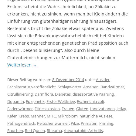
Erstens scheint die Wahrscheinlichkeit, an Zöliakie zu
erkranken, nicht zu sinken, wenn man bei Kleinkindern die
Einführung von glutenhaltiger Nahrung hinauszögert.
Bestenfalls bricht die Zöliakie etwas später aus. Zweitens
lässt sich die Erkrankungswahrscheinlichkeit bei Kindern
mit einer entsprechenden genetischen Prädisposition auch
durch „Desensibilisierung“, also durch kleine
Glutenbeimischungen zur Muttermilch, nicht senken.
Weiterlesen
→
Dieser Beitrag wurde am
8. Dezember 2014
unter
Aus der
Fachliteratur
veröffentlicht. Schlagwörter:
Ameisen
,
Bandwürmer
,
Citrullinierung
,
Darmflora
,
Diabetes
,
disassortative Paarung
,
Dopamin
,
Epigenetik
,
Erster Weltkrieg
,
Escherichia coli
,
Fadenwürmer
,
Fitnesskosten
,
Frauen
,
Gluten
,
Innovationen
,
Jetlag
,
Käfer
,
Krebs
,
Männer
,
MHC
,
Mikrobiom
,
natürliche Auslese
,
Pathogendruck
,
Peitschenwürmer
,
Pilze
,
Primaten
,
Priming
,
Rauchen
,
Red Queen
,
Rheuma
,
rheumatoide Arthritis
,