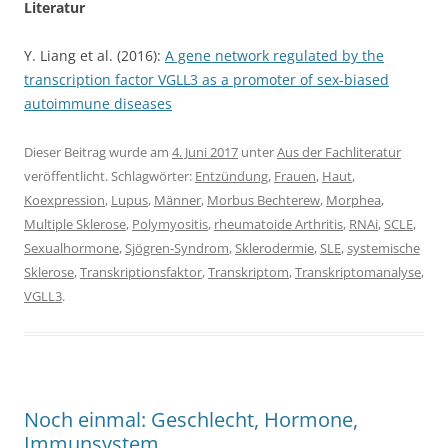
Literatur
Y. Liang et al. (2016):
A gene network regulated by the
transcription factor VGLL3 as a promoter of sex-biased
autoimmune diseases
Dieser Beitrag wurde am
4. Juni 2017
unter
Aus der Fachliteratur
veröffentlicht. Schlagwörter:
Entzündung
,
Frauen
,
Haut
,
Koexpression
,
Lupus
,
Männer
,
Morbus Bechterew
,
Morphea
,
Multiple Sklerose
,
Polymyositis
,
rheumatoide Arthritis
,
RNAi
,
SCLE
,
Sexualhormone
,
Sjögren-Syndrom
,
Sklerodermie
,
SLE
,
systemische
Sklerose
,
Transkriptionsfaktor
,
Transkriptom
,
Transkriptomanalyse
,
VGLL3
.
Noch einmal: Geschlecht, Hormone,
Immunsystem