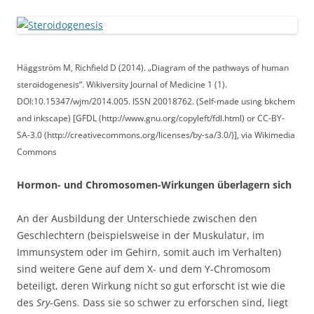
Häggström M, Richfield D (2014). „Diagram of the pathways of human
steroidogenesis“. Wikiversity Journal of Medicine 1 (1).
DOI:10.15347/wjm/2014.005. ISSN 20018762. (Self-made using bkchem
and inkscape) [GFDL (http://www.gnu.org/copyleft/fdl.html) or CC-BY-
SA-3.0 (http://creativecommons.org/licenses/by-sa/3.0/)], via Wikimedia
Commons
Hormon- und Chromosomen-Wirkungen überlagern sich
An der Ausbildung der Unterschiede zwischen den
Geschlechtern (beispielsweise in der Muskulatur, im
Immunsystem oder im Gehirn, somit auch im Verhalten)
sind weitere Gene auf dem X- und dem Y-Chromosom
beteiligt, deren Wirkung nicht so gut erforscht ist wie die
des
Sry
-Gens. Dass sie so schwer zu erforschen sind, liegt