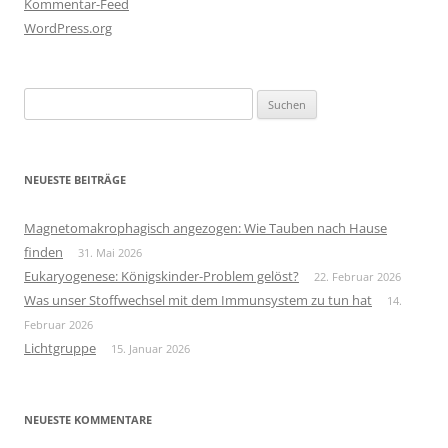
Kommentar-Feed
WordPress.org
Suchen
nach:
NEUESTE BEITRÄGE
Magnetomakrophagisch angezogen: Wie Tauben nach Hause
finden
31. Mai 2026
Eukaryogenese: Königskinder-Problem gelöst?
22. Februar 2026
Was unser Stoffwechsel mit dem Immunsystem zu tun hat
14.
Februar 2026
Lichtgruppe
15. Januar 2026
NEUESTE KOMMENTARE