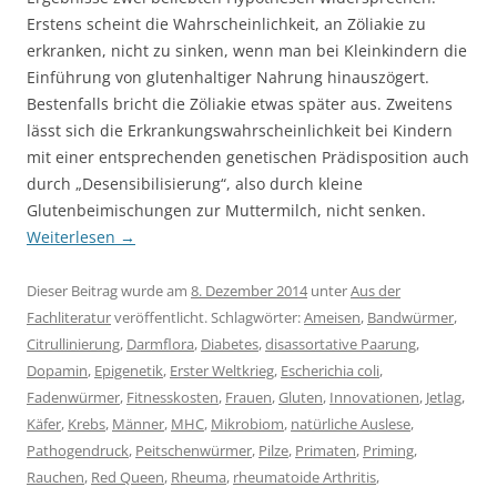
Erstens scheint die Wahrscheinlichkeit, an Zöliakie zu
erkranken, nicht zu sinken, wenn man bei Kleinkindern die
Einführung von glutenhaltiger Nahrung hinauszögert.
Bestenfalls bricht die Zöliakie etwas später aus. Zweitens
lässt sich die Erkrankungswahrscheinlichkeit bei Kindern
mit einer entsprechenden genetischen Prädisposition auch
durch „Desensibilisierung“, also durch kleine
Glutenbeimischungen zur Muttermilch, nicht senken.
Weiterlesen
→
Dieser Beitrag wurde am
8. Dezember 2014
unter
Aus der
Fachliteratur
veröffentlicht. Schlagwörter:
Ameisen
,
Bandwürmer
,
Citrullinierung
,
Darmflora
,
Diabetes
,
disassortative Paarung
,
Dopamin
,
Epigenetik
,
Erster Weltkrieg
,
Escherichia coli
,
Fadenwürmer
,
Fitnesskosten
,
Frauen
,
Gluten
,
Innovationen
,
Jetlag
,
Käfer
,
Krebs
,
Männer
,
MHC
,
Mikrobiom
,
natürliche Auslese
,
Pathogendruck
,
Peitschenwürmer
,
Pilze
,
Primaten
,
Priming
,
Rauchen
,
Red Queen
,
Rheuma
,
rheumatoide Arthritis
,