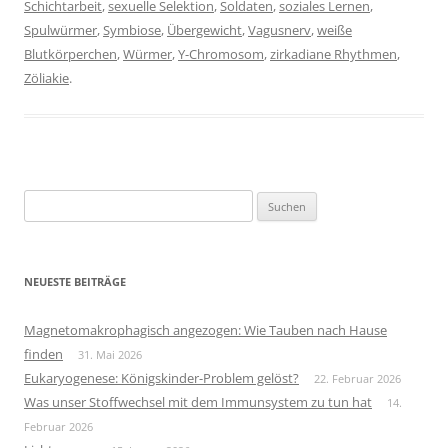
Schichtarbeit
,
sexuelle Selektion
,
Soldaten
,
soziales Lernen
,
Spulwürmer
,
Symbiose
,
Übergewicht
,
Vagusnerv
,
weiße
Blutkörperchen
,
Würmer
,
Y-Chromosom
,
zirkadiane Rhythmen
,
Zöliakie
.
Suchen
nach:
NEUESTE BEITRÄGE
Magnetomakrophagisch angezogen: Wie Tauben nach Hause
finden
31. Mai 2026
Eukaryogenese: Königskinder-Problem gelöst?
22. Februar 2026
Was unser Stoffwechsel mit dem Immunsystem zu tun hat
14.
Februar 2026