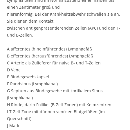
Lymphknoten sind im Normalzustand einen halben bis
einen Zentimeter groß und
nierenförmig. Bei der Krankheitsabwehr schwellen sie an.
Sie dienen dem Kontakt
zwischen antigenpräsentierenden Zellen (APC) und den T-
und B-Zellen.
A afferentes (hineinführendes) Lymphgefäß
B efferentes (herausführendes) Lymphgefäß
C Arterie als Zulieferer für naive B- und T-Zellen
D Vene
E Bindegewebskapsel
F Randsinus (Lymphkanal)
G Septum aus Bindegewebe mit kortikalem Sinus
(Lymphkanal)
H Rinde, darin Follikel (B-Zell-Zonen) mit Keimzentren
I T-Zell-Zone mit dünnen venösen Blutgefäßen (im
Querschnitt)
J Mark