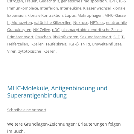
Estrogen
,
Frauen
,
Gedächtnis
,
genetische Prädisposition
,
IL-17
,
IL-6
,
Immunkomplexe
,
Interferon
,
Interleukine
,
Klassenwechsel
,
klonale
Expansion
,
klonale Kontraktion
,
Lupus
,
Makrophagen
,
MHC-Klasse
II
,
Monozyten
,
natürliche Killerzellen
,
Nekrose
,
NETosis
,
neutrophile
Granulozyten
,
NK-Zellen
,
pDC
,
plasmacytoide dendritische Zellen
,
Primärantwort
,
Rauchen
,
Risikofaktoren
,
Sekundärantwort
,
SLE
,
T-
Helferzellen
,
T-Zellen
,
Teufelskreis
,
TGF-β
,
TNFα
,
Umwelteinflüsse
,
Viren
,
zytotoxische T-Zellen
.
MHC-Moleküle, Antigenbindung und
Superantigenbindung
Schreibe eine Antwort
Weitere Grundlagen-Zeichnungen; Erläuterungen folgen
im Buch.