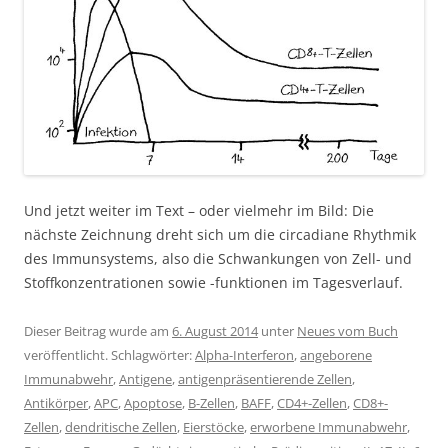
Und jetzt weiter im Text – oder vielmehr im Bild: Die
nächste Zeichnung dreht sich um die circadiane Rhythmik
des Immunsystems, also die Schwankungen von Zell- und
Stoffkonzentrationen sowie -funktionen im Tagesverlauf.
Dieser Beitrag wurde am
6. August 2014
unter
Neues vom Buch
veröffentlicht. Schlagwörter:
Alpha-Interferon
,
angeborene
Immunabwehr
,
Antigene
,
antigenpräsentierende Zellen
,
Antikörper
,
APC
,
Apoptose
,
B-Zellen
,
BAFF
,
CD4+-Zellen
,
CD8+-
Zellen
,
dendritische Zellen
,
Eierstöcke
,
erworbene Immunabwehr
,