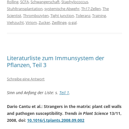
Rolling
,
SCFA
,
Schwangerschaft
,
Staphylococcus
,
Stuhltransplantation
,
systemische Abwehr
,
Th17-Zellen
,
The
Scientist
,
Thrombozyten
,
Tight Junction
,
Toleranz
,
Training
,
Viehzucht
,
Viriom
,
Zucker
,
Zwillinge
,
α-gal
.
Literaturliste zum Immunsystem der
Pflanzen, Teil 3
Schreibe eine Antwort
Sinn und Anfang der Liste: s.
Teil 1
.
Dario Cantu et al.: Strangers in the matrix: plant cell walls
and pathogen susceptibility.
Trends in Plant Science
13/11,
2008, doi:
10.1016/j.tplants.2008.09.002