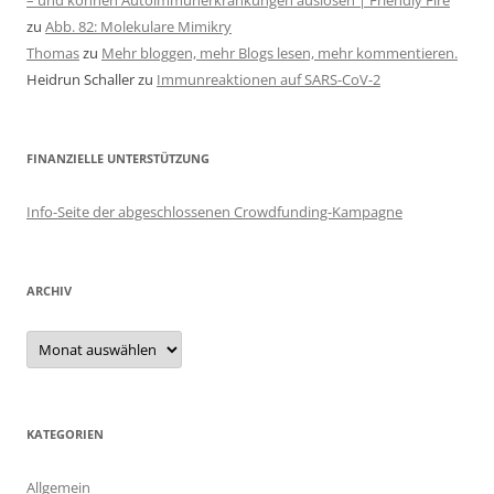
– und können Autoimmunerkrankungen auslösen | Friendly Fire
zu
Abb. 82: Molekulare Mimikry
Thomas
zu
Mehr bloggen, mehr Blogs lesen, mehr kommentieren.
Heidrun Schaller
zu
Immunreaktionen auf SARS-CoV-2
FINANZIELLE UNTERSTÜTZUNG
Info-Seite der abgeschlossenen Crowdfunding-Kampagne
ARCHIV
Archiv
KATEGORIEN
Allgemein