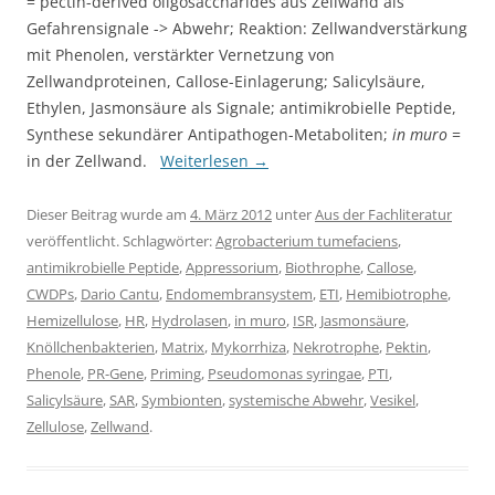
= pectin-derived oligosaccharides aus Zellwand als
Gefahrensignale -> Abwehr; Reaktion: Zellwandverstärkung
mit Phenolen, verstärkter Vernetzung von
Zellwandproteinen, Callose-Einlagerung; Salicylsäure,
Ethylen, Jasmonsäure als Signale; antimikrobielle Peptide,
Synthese sekundärer Antipathogen-Metaboliten;
in muro
=
in der Zellwand.
Weiterlesen
→
Dieser Beitrag wurde am
4. März 2012
unter
Aus der Fachliteratur
veröffentlicht. Schlagwörter:
Agrobacterium tumefaciens
,
antimikrobielle Peptide
,
Appressorium
,
Biothrophe
,
Callose
,
CWDPs
,
Dario Cantu
,
Endomembransystem
,
ETI
,
Hemibiotrophe
,
Hemizellulose
,
HR
,
Hydrolasen
,
in muro
,
ISR
,
Jasmonsäure
,
Knöllchenbakterien
,
Matrix
,
Mykorrhiza
,
Nekrotrophe
,
Pektin
,
Phenole
,
PR-Gene
,
Priming
,
Pseudomonas syringae
,
PTI
,
Salicylsäure
,
SAR
,
Symbionten
,
systemische Abwehr
,
Vesikel
,
Zellulose
,
Zellwand
.