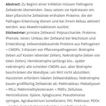
Abstract:
Zu Beginn einer Infektion müssen Pathogene
Zellwände überwinden. Dazu setzen sie Hydrolasen ein.
Aber pflanzliche Zellwände enthalten Proteine, die der
Pathogen-Erkennung dienen und bei ihrem Abbau aktiviert
werden, was Abwehrreaktionen auslöst.
Stichwörter:
primäre Zellwand: Polysaccharide, Proteine,
Phenole, Ionen; Umbau der Zellwand bei Wachstum und
Entwicklung; zellwandabbauende Proteine aus Pathogenen
= CWDPs; 3 Klassen von Pflanzenpathogenen: Biotrophe
(leben auf Kosten lebender Zellen), Nekrotrophe (leben von
toten Zellen), Hemibiotrophe (anfangs bio-, später
nekrotroph); alle scheiden CWDPs aus, aber Biotrophe
beschränken die Wandlyse, um Wirt nicht abzutöten;
Haustorien erfordern lokalen Zellwandabbau; Nekrotrophe
bauen großflächig Zellwände ab; Pektinabbau; Pektatlyasen
= PELs; Pektinmethylesterasen = PMEs; Zellulose,
Hemizellulose, Xylane, Xyloglucane; Pseudomonas
syringae, Agrobacterium tumefaciens; Pili; Pektinase; PDOs