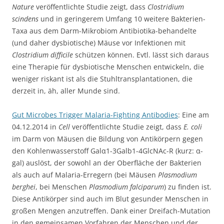
Nature
veröffentlichte Studie zeigt, dass
Clostridium
scindens
und in geringerem Umfang 10 weitere Bakterien-
Taxa aus dem Darm-Mikrobiom Antibiotika-behandelte
(und daher dysbiotische) Mäuse vor Infektionen mit
Clostridium difficile
schützen können. Evtl. lässt sich daraus
eine Therapie für dysbiotische Menschen entwickeln, die
weniger riskant ist als die Stuhltransplantationen, die
derzeit in, äh, aller Munde sind.
Gut Microbes Trigger Malaria-Fighting Antibodies
: Eine am
04.12.2014 in
Cell
veröffentlichte Studie zeigt, dass
E. coli
im Darm von Mäusen die Bildung von Antikörpern gegen
den Kohlenwasserstoff Galα1-3Galb1-4GlcNAc-R (kurz: α-
gal) auslöst, der sowohl an der Oberfläche der Bakterien
als auch auf Malaria-Erregern (bei Mäusen
Plasmodium
berghei
, bei Menschen
Plasmodium falciparum
) zu finden ist.
Diese Antikörper sind auch im Blut gesunder Menschen in
großen Mengen anzutreffen. Dank einer Dreifach-Mutation
in den gemeinsamen Vorfahren der Menschen und der