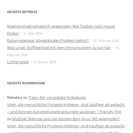
NEUESTE BEITRÄGE
Magnetomakrophagisch angezogen: Wie Tauben nach Hause
finden
31. Mai 2026
Eukaryogenese: Königskinder-Problem gelöst?
22. Februar 2026
Was unser Stoffwechsel mit dem Immunsystem zu tun hat
14.
Februar 2026
Lichtgruppe
15. Januar 2026
NEUESTE KOMMENTARE
Rebekka
zu
Tregs: Der verspätete Nobelpreis
Viren, die menschliche Proteine imitieren, sind häufiger als gedacht
– und können Autoimmunerkrankungen auslösen | Friendly Fire
zu
Multiple Sklerose und das Epstein-Barr-Virus: MS wegimpfen?
Viren, die menschliche Proteine imitieren, sind häufiger als gedacht