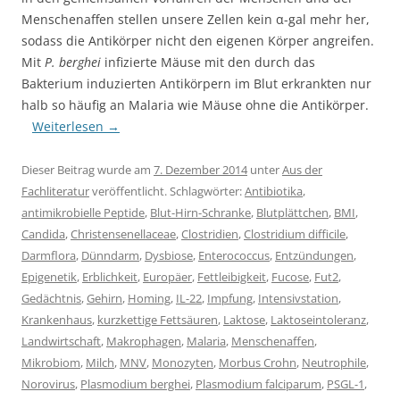
Menschenaffen stellen unsere Zellen kein α-gal mehr her,
sodass die Antikörper nicht den eigenen Körper angreifen.
Mit
P. berghei
infizierte Mäuse mit den durch das
Bakterium induzierten Antikörpern im Blut erkrankten nur
halb so häufig an Malaria wie Mäuse ohne die Antikörper.
Weiterlesen
→
Dieser Beitrag wurde am
7. Dezember 2014
unter
Aus der
Fachliteratur
veröffentlicht. Schlagwörter:
Antibiotika
,
antimikrobielle Peptide
,
Blut-Hirn-Schranke
,
Blutplättchen
,
BMI
,
Candida
,
Christensenellaceae
,
Clostridien
,
Clostridium difficile
,
Darmflora
,
Dünndarm
,
Dysbiose
,
Enterococcus
,
Entzündungen
,
Epigenetik
,
Erblichkeit
,
Europäer
,
Fettleibigkeit
,
Fucose
,
Fut2
,
Gedächtnis
,
Gehirn
,
Homing
,
IL-22
,
Impfung
,
Intensivstation
,
Krankenhaus
,
kurzkettige Fettsäuren
,
Laktose
,
Laktoseintoleranz
,
Landwirtschaft
,
Makrophagen
,
Malaria
,
Menschenaffen
,
Mikrobiom
,
Milch
,
MNV
,
Monozyten
,
Morbus Crohn
,
Neutrophile
,
Norovirus
,
Plasmodium berghei
,
Plasmodium falciparum
,
PSGL-1
,