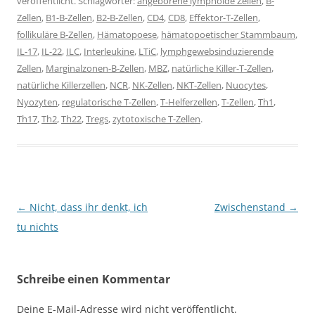
veröffentlicht. Schlagwörter:
angeborene lymphoide Zellen
,
B-
Zellen
,
B1-B-Zellen
,
B2-B-Zellen
,
CD4
,
CD8
,
Effektor-T-Zellen
,
follikuläre B-Zellen
,
Hämatopoese
,
hämatopoetischer Stammbaum
,
IL-17
,
IL-22
,
ILC
,
Interleukine
,
LTiC
,
lymphgewebsinduzierende
Zellen
,
Marginalzonen-B-Zellen
,
MBZ
,
natürliche Killer-T-Zellen
,
natürliche Killerzellen
,
NCR
,
NK-Zellen
,
NKT-Zellen
,
Nuocytes
,
Nyozyten
,
regulatorische T-Zellen
,
T-Helferzellen
,
T-Zellen
,
Th1
,
Th17
,
Th2
,
Th22
,
Tregs
,
zytotoxische T-Zellen
.
Beitragsnavigation
←
Nicht, dass ihr denkt, ich
Zwischenstand
→
tu nichts
Schreibe einen Kommentar
Deine E-Mail-Adresse wird nicht veröffentlicht.