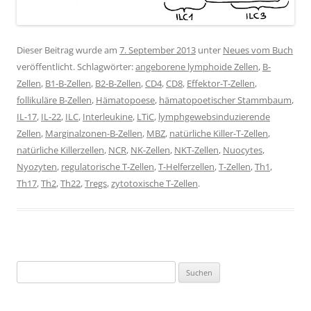
Dieser Beitrag wurde am
7. September 2013
unter
Neues vom Buch
veröffentlicht. Schlagwörter:
angeborene lymphoide Zellen
,
B-
Zellen
,
B1-B-Zellen
,
B2-B-Zellen
,
CD4
,
CD8
,
Effektor-T-Zellen
,
follikuläre B-Zellen
,
Hämatopoese
,
hämatopoetischer Stammbaum
,
IL-17
,
IL-22
,
ILC
,
Interleukine
,
LTiC
,
lymphgewebsinduzierende
Zellen
,
Marginalzonen-B-Zellen
,
MBZ
,
natürliche Killer-T-Zellen
,
natürliche Killerzellen
,
NCR
,
NK-Zellen
,
NKT-Zellen
,
Nuocytes
,
Nyozyten
,
regulatorische T-Zellen
,
T-Helferzellen
,
T-Zellen
,
Th1
,
Th17
,
Th2
,
Th22
,
Tregs
,
zytotoxische T-Zellen
.
Suchen
nach: