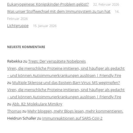
Eukaryogenese: Königskinder-Problem gelöst?
22. Februar 2026
Was unser Stoffwechsel mit dem Immunsystem zu tun hat
14.
Februar 2026
Lichtgruppe
15. Januar 2026
NEUESTE KOMMENTARE
Rebekka
zu
Tregs: Der verspätete Nobelpreis
Viren, die menschliche Proteine imitieren, sind häufiger als gedacht
– und können Autoimmunerkrankungen auslösen | Friendly Fire
zu
Multiple Sklerose und das Epstein-Barr-Virus: MS wegimpfen?
Viren, die menschliche Proteine imitieren, sind häufiger als gedacht
– und können Autoimmunerkrankungen auslösen | Friendly Fire
zu
Abb. 82: Molekulare Mimikry
Thomas
zu
Mehr bloggen, mehr Blogs lesen, mehr kommentieren.
Heidrun Schaller
zu
Immunreaktionen auf SARS-CoV-2