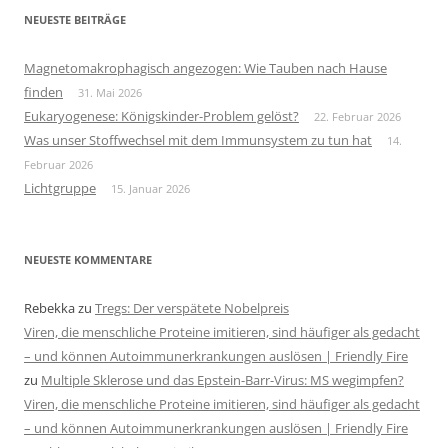
NEUESTE BEITRÄGE
Magnetomakrophagisch angezogen: Wie Tauben nach Hause
finden
31. Mai 2026
Eukaryogenese: Königskinder-Problem gelöst?
22. Februar 2026
Was unser Stoffwechsel mit dem Immunsystem zu tun hat
14.
Februar 2026
Lichtgruppe
15. Januar 2026
NEUESTE KOMMENTARE
Rebekka
zu
Tregs: Der verspätete Nobelpreis
Viren, die menschliche Proteine imitieren, sind häufiger als gedacht
– und können Autoimmunerkrankungen auslösen | Friendly Fire
zu
Multiple Sklerose und das Epstein-Barr-Virus: MS wegimpfen?
Viren, die menschliche Proteine imitieren, sind häufiger als gedacht
– und können Autoimmunerkrankungen auslösen | Friendly Fire