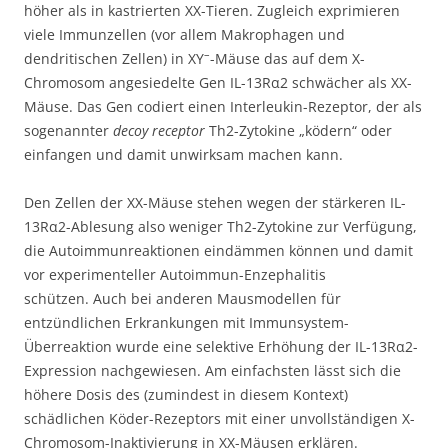
höher als in kastrierten XX-Tieren. Zugleich exprimieren
viele Immunzellen (vor allem Makrophagen und
–
dendritischen Zellen) in XY
-Mäuse das auf dem X-
Chromosom angesiedelte Gen IL-13Rα2 schwächer als XX-
Mäuse. Das Gen codiert einen Interleukin-Rezeptor, der als
sogenannter
decoy receptor
Th2-Zytokine „ködern“ oder
einfangen und damit unwirksam machen kann.
Den Zellen der XX-Mäuse stehen wegen der stärkeren IL-
13Rα2-Ablesung also weniger Th2-Zytokine zur Verfügung,
die Autoimmunreaktionen eindämmen können und damit
vor experimenteller Autoimmun-Enzephalitis
schützen. Auch bei anderen Mausmodellen für
entzündlichen Erkrankungen mit Immunsystem-
Überreaktion wurde eine selektive Erhöhung der IL-13Rα2-
Expression nachgewiesen. Am einfachsten lässt sich die
höhere Dosis des (zumindest in diesem Kontext)
schädlichen Köder-Rezeptors mit einer unvollständigen X-
Chromosom-Inaktivierung in XX-Mäusen erklären.