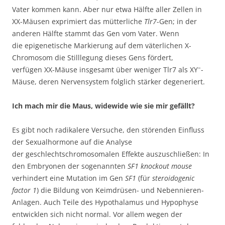
Vater kommen kann. Aber nur etwa Hälfte aller Zellen in
XX-Mäusen exprimiert das mütterliche
Tlr7
-Gen; in der
anderen Hälfte stammt das Gen vom Vater. Wenn
die epigenetische Markierung auf dem väterlichen X-
Chromosom die Stilllegung dieses Gens fördert,
–
verfügen XX-Mäuse insgesamt über weniger Tlr7 als XY
-
Mäuse, deren Nervensystem folglich stärker degeneriert.
Ich mach mir die Maus, widewide wie sie mir gefällt?
Es gibt noch radikalere Versuche, den störenden Einfluss
der Sexualhormone auf die Analyse
der geschlechtschromosomalen Effekte auszuschließen: In
den Embryonen der sogenannten
SF1 knockout mouse
verhindert eine Mutation im Gen
SF1
(für
steroidogenic
factor 1
) die Bildung von Keimdrüsen- und Nebennieren-
Anlagen. Auch Teile des Hypothalamus und Hypophyse
entwicklen sich nicht normal. Vor allem wegen der