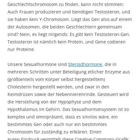
Geschlechtschromosom zu finden, kann nicht stimmen:
Auch Frauen produzieren und benötigen Testosteron, und
sie haben kein Y-Chromosom. Liegt das Gen also auf einem
der Autosomen, die beiden Geschlechtern gemeinsam
sind? Nein, es liegt nirgends: Es
gibt
kein Testosteron-Gen.
Testosteron ist nämlich kein Protein, und Gene codieren
nur Proteine.
Unsere Sexualhormone sind
Steroidhormone
, die in
mehreren Schritten unter Beteiligung etlicher Enzyme aus
(größtenteils vom Körper selbst hergestelltem)
Cholesterin hergestellt werden, und zwar in den
Keimdrüsen sowie der Nebennierenrinde. Gesteuert wird
die Herstellung von der Hypophyse und dem
Hypothalamus im Gehirn. Das Sexualhormonsystem ist so
komplex und omnipräsent, dass es sinnlos wäre, ein
bestimmtes Gen oder auch nur ein bestimmtes
Chromosom für zuständig zu erklären. Einen
guten Eindruck vermittelt diese Creative-Commons-Grafik: