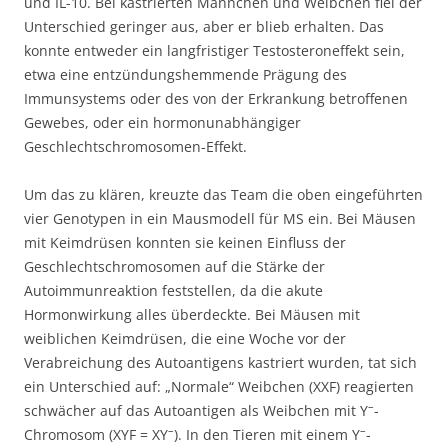
und IL-10. Bei kastrierten Männchen und Weibchen fiel der
Unterschied geringer aus, aber er blieb erhalten. Das
konnte entweder ein langfristiger Testosteroneffekt sein,
etwa eine entzündungshemmende Prägung des
Immunsystems oder des von der Erkrankung betroffenen
Gewebes, oder ein hormonunabhängiger
Geschlechtschromosomen-Effekt.
Um das zu klären, kreuzte das Team die oben eingeführten
vier Genotypen in ein Mausmodell für MS ein. Bei Mäusen
mit Keimdrüsen konnten sie keinen Einfluss der
Geschlechtschromosomen auf die Stärke der
Autoimmunreaktion feststellen, da die akute
Hormonwirkung alles überdeckte. Bei Mäusen mit
weiblichen Keimdrüsen, die eine Woche vor der
Verabreichung des Autoantigens kastriert wurden, tat sich
ein Unterschied auf: „Normale“ Weibchen (XXF) reagierten
–
schwächer auf das Autoantigen als Weibchen mit Y
-
–
–
Chromosom (XYF = XY
). In den Tieren mit einem Y
-