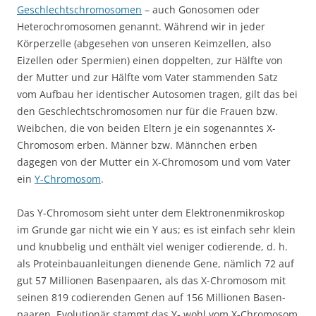
Geschlechtschromosomen
– auch Gonosomen oder
Heterochromosomen genannt. Während wir in jeder
Körperzelle (abgesehen von unseren Keimzellen, also
Eizellen oder Spermien) einen doppelten, zur Hälfte von
der Mutter und zur Hälfte vom Vater stammenden Satz
vom Aufbau her identischer Autosomen tragen, gilt das bei
den Geschlechtschromosomen nur für die Frauen bzw.
Weibchen, die von beiden Eltern je ein sogenanntes X-
Chromosom erben. Männer bzw. Männchen erben
dagegen von der Mutter ein X-Chromosom und vom Vater
ein
Y-Chromosom
.
Das Y-Chromosom sieht unter dem Elektronenmikroskop
im Grunde gar nicht wie ein Y aus; es ist einfach sehr klein
und knubbelig und enthält viel weniger codierende, d. h.
als Proteinbauanleitungen dienende Gene, nämlich 72 auf
gut 57 Millionen Basenpaaren, als das X-Chromosom mit
seinen 819 codierenden Genen auf 156 Millionen Basen­
paaren. Evolutionär stammt das Y- wohl vom X-Chromosom