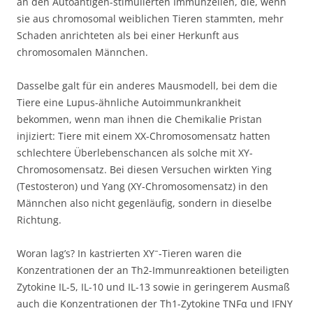
an den Autoantigen-stimulierten Immunzellen, die, wenn
sie aus chromosomal weiblichen Tieren stammten, mehr
Schaden anrichteten als bei einer Herkunft aus
chromosomalen Männchen.
Dasselbe galt für ein anderes Mausmodell, bei dem die
Tiere eine Lupus-ähnliche Autoimmunkrankheit
bekommen, wenn man ihnen die Chemikalie Pristan
injiziert: Tiere mit einem XX-Chromosomensatz hatten
schlechtere Überlebenschancen als solche mit XY-
Chromosomensatz. Bei diesen Versuchen wirkten Ying
(Testosteron) und Yang (XY-Chromosomensatz) in den
Männchen also nicht gegenläufig, sondern in dieselbe
Richtung.
–
Woran lag’s? In kastrierten XY
-Tieren waren die
Konzentrationen der an Th2-Immunreaktionen beteiligten
Zytokine IL-5, IL-10 und IL-13 sowie in geringerem Ausmaß
auch die Konzentrationen der Th1-Zytokine TNFα und IFNΥ