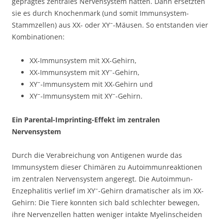
geprägtes zentrales Nervensystem hatten. Dann ersetzten
sie es durch Knochenmark (und somit Immunsystem-
–
Stammzellen) aus XX- oder XY
-Mäusen. So entstanden vier
Kombinationen:
XX-Immunsystem mit XX-Gehirn,
–
XX-Immunsystem mit XY
-Gehirn,
–
XY
-Immunsystem mit XX-Gehirn und
–
–
XY
-Immunsystem mit XY
-Gehirn.
Ein Parental-Imprinting-Effekt im zentralen
Nervensystem
Durch die Verabreichung von Antigenen wurde das
Immunsystem dieser Chimären zu Autoimmunreaktionen
im zentralen Nervensystem angeregt. Die Autoimmun-
–
Enzephalitis verlief im XY
-Gehirn dramatischer als im XX-
Gehirn: Die Tiere konnten sich bald schlechter bewegen,
ihre Nervenzellen hatten weniger intakte Myelinscheiden