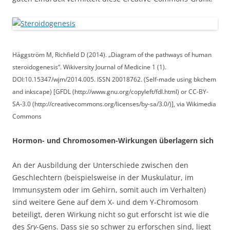
Häggström M, Richfield D (2014). „Diagram of the pathways of human
steroidogenesis“. Wikiversity Journal of Medicine 1 (1).
DOI:10.15347/wjm/2014.005. ISSN 20018762. (Self-made using bkchem
and inkscape) [GFDL (http://www.gnu.org/copyleft/fdl.html) or CC-BY-
SA-3.0 (http://creativecommons.org/licenses/by-sa/3.0/)], via Wikimedia
Commons
Hormon- und Chromosomen-Wirkungen überlagern sich
An der Ausbildung der Unterschiede zwischen den
Geschlechtern (beispielsweise in der Muskulatur, im
Immunsystem oder im Gehirn, somit auch im Verhalten)
sind weitere Gene auf dem X- und dem Y-Chromosom
beteiligt, deren Wirkung nicht so gut erforscht ist wie die
des
Sry
-Gens. Dass sie so schwer zu erforschen sind, liegt