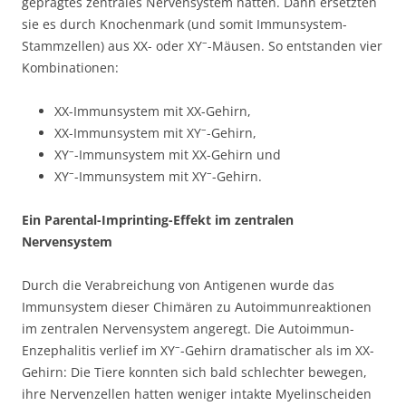
geprägtes zentrales Nervensystem hatten. Dann ersetzten
sie es durch Knochenmark (und somit Immunsystem-
–
Stammzellen) aus XX- oder XY
-Mäusen. So entstanden vier
Kombinationen:
XX-Immunsystem mit XX-Gehirn,
–
XX-Immunsystem mit XY
-Gehirn,
–
XY
-Immunsystem mit XX-Gehirn und
–
–
XY
-Immunsystem mit XY
-Gehirn.
Ein Parental-Imprinting-Effekt im zentralen
Nervensystem
Durch die Verabreichung von Antigenen wurde das
Immunsystem dieser Chimären zu Autoimmunreaktionen
im zentralen Nervensystem angeregt. Die Autoimmun-
–
Enzephalitis verlief im XY
-Gehirn dramatischer als im XX-
Gehirn: Die Tiere konnten sich bald schlechter bewegen,
ihre Nervenzellen hatten weniger intakte Myelinscheiden