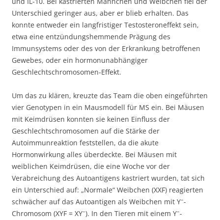
und IL-10. Bei kastrierten Männchen und Weibchen fiel der
Unterschied geringer aus, aber er blieb erhalten. Das
konnte entweder ein langfristiger Testosteroneffekt sein,
etwa eine entzündungshemmende Prägung des
Immunsystems oder des von der Erkrankung betroffenen
Gewebes, oder ein hormonunabhängiger
Geschlechtschromosomen-Effekt.
Um das zu klären, kreuzte das Team die oben eingeführten
vier Genotypen in ein Mausmodell für MS ein. Bei Mäusen
mit Keimdrüsen konnten sie keinen Einfluss der
Geschlechtschromosomen auf die Stärke der
Autoimmunreaktion feststellen, da die akute
Hormonwirkung alles überdeckte. Bei Mäusen mit
weiblichen Keimdrüsen, die eine Woche vor der
Verabreichung des Autoantigens kastriert wurden, tat sich
ein Unterschied auf: „Normale“ Weibchen (XXF) reagierten
–
schwächer auf das Autoantigen als Weibchen mit Y
-
–
–
Chromosom (XYF = XY
). In den Tieren mit einem Y
-