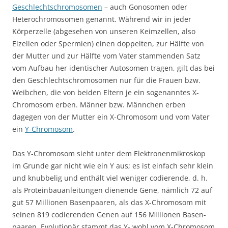
Geschlechtschromosomen
– auch Gonosomen oder
Heterochromosomen genannt. Während wir in jeder
Körperzelle (abgesehen von unseren Keimzellen, also
Eizellen oder Spermien) einen doppelten, zur Hälfte von
der Mutter und zur Hälfte vom Vater stammenden Satz
vom Aufbau her identischer Autosomen tragen, gilt das bei
den Geschlechtschromosomen nur für die Frauen bzw.
Weibchen, die von beiden Eltern je ein sogenanntes X-
Chromosom erben. Männer bzw. Männchen erben
dagegen von der Mutter ein X-Chromosom und vom Vater
ein
Y-Chromosom
.
Das Y-Chromosom sieht unter dem Elektronenmikroskop
im Grunde gar nicht wie ein Y aus; es ist einfach sehr klein
und knubbelig und enthält viel weniger codierende, d. h.
als Proteinbauanleitungen dienende Gene, nämlich 72 auf
gut 57 Millionen Basenpaaren, als das X-Chromosom mit
seinen 819 codierenden Genen auf 156 Millionen Basen­
paaren. Evolutionär stammt das Y- wohl vom X-Chromosom