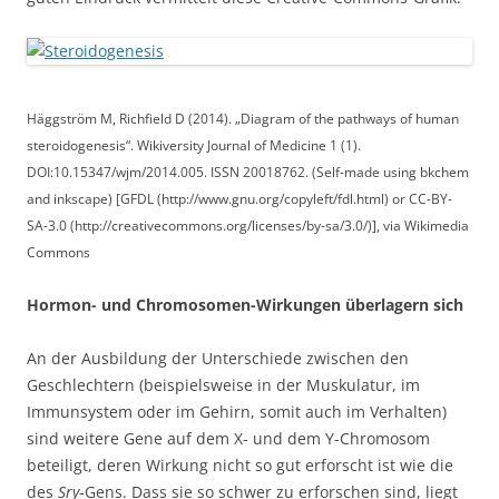
Häggström M, Richfield D (2014). „Diagram of the pathways of human
steroidogenesis“. Wikiversity Journal of Medicine 1 (1).
DOI:10.15347/wjm/2014.005. ISSN 20018762. (Self-made using bkchem
and inkscape) [GFDL (http://www.gnu.org/copyleft/fdl.html) or CC-BY-
SA-3.0 (http://creativecommons.org/licenses/by-sa/3.0/)], via Wikimedia
Commons
Hormon- und Chromosomen-Wirkungen überlagern sich
An der Ausbildung der Unterschiede zwischen den
Geschlechtern (beispielsweise in der Muskulatur, im
Immunsystem oder im Gehirn, somit auch im Verhalten)
sind weitere Gene auf dem X- und dem Y-Chromosom
beteiligt, deren Wirkung nicht so gut erforscht ist wie die
des
Sry
-Gens. Dass sie so schwer zu erforschen sind, liegt