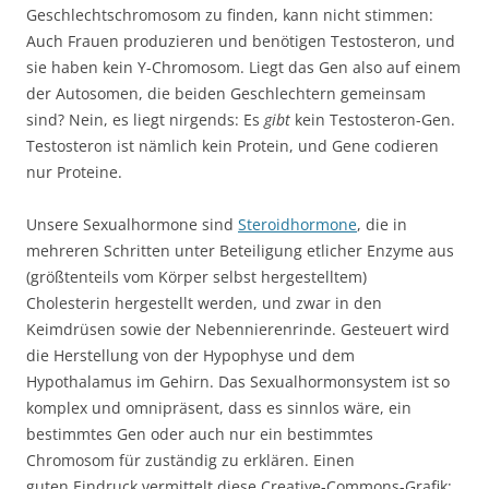
Geschlechtschromosom zu finden, kann nicht stimmen:
Auch Frauen produzieren und benötigen Testosteron, und
sie haben kein Y-Chromosom. Liegt das Gen also auf einem
der Autosomen, die beiden Geschlechtern gemeinsam
sind? Nein, es liegt nirgends: Es
gibt
kein Testosteron-Gen.
Testosteron ist nämlich kein Protein, und Gene codieren
nur Proteine.
Unsere Sexualhormone sind
Steroidhormone
, die in
mehreren Schritten unter Beteiligung etlicher Enzyme aus
(größtenteils vom Körper selbst hergestelltem)
Cholesterin hergestellt werden, und zwar in den
Keimdrüsen sowie der Nebennierenrinde. Gesteuert wird
die Herstellung von der Hypophyse und dem
Hypothalamus im Gehirn. Das Sexualhormonsystem ist so
komplex und omnipräsent, dass es sinnlos wäre, ein
bestimmtes Gen oder auch nur ein bestimmtes
Chromosom für zuständig zu erklären. Einen
guten Eindruck vermittelt diese Creative-Commons-Grafik: