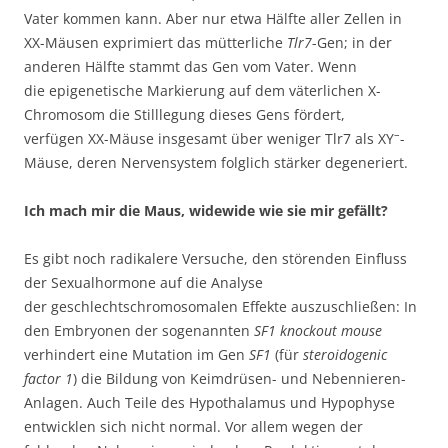
Vater kommen kann. Aber nur etwa Hälfte aller Zellen in
XX-Mäusen exprimiert das mütterliche
Tlr7
-Gen; in der
anderen Hälfte stammt das Gen vom Vater. Wenn
die epigenetische Markierung auf dem väterlichen X-
Chromosom die Stilllegung dieses Gens fördert,
–
verfügen XX-Mäuse insgesamt über weniger Tlr7 als XY
-
Mäuse, deren Nervensystem folglich stärker degeneriert.
Ich mach mir die Maus, widewide wie sie mir gefällt?
Es gibt noch radikalere Versuche, den störenden Einfluss
der Sexualhormone auf die Analyse
der geschlechtschromosomalen Effekte auszuschließen: In
den Embryonen der sogenannten
SF1 knockout mouse
verhindert eine Mutation im Gen
SF1
(für
steroidogenic
factor 1
) die Bildung von Keimdrüsen- und Nebennieren-
Anlagen. Auch Teile des Hypothalamus und Hypophyse
entwicklen sich nicht normal. Vor allem wegen der