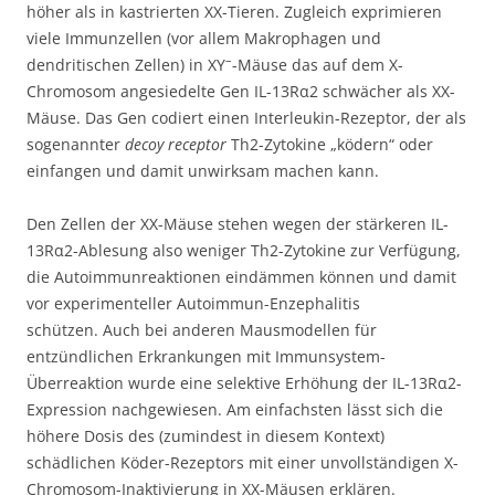
höher als in kastrierten XX-Tieren. Zugleich exprimieren
viele Immunzellen (vor allem Makrophagen und
–
dendritischen Zellen) in XY
-Mäuse das auf dem X-
Chromosom angesiedelte Gen IL-13Rα2 schwächer als XX-
Mäuse. Das Gen codiert einen Interleukin-Rezeptor, der als
sogenannter
decoy receptor
Th2-Zytokine „ködern“ oder
einfangen und damit unwirksam machen kann.
Den Zellen der XX-Mäuse stehen wegen der stärkeren IL-
13Rα2-Ablesung also weniger Th2-Zytokine zur Verfügung,
die Autoimmunreaktionen eindämmen können und damit
vor experimenteller Autoimmun-Enzephalitis
schützen. Auch bei anderen Mausmodellen für
entzündlichen Erkrankungen mit Immunsystem-
Überreaktion wurde eine selektive Erhöhung der IL-13Rα2-
Expression nachgewiesen. Am einfachsten lässt sich die
höhere Dosis des (zumindest in diesem Kontext)
schädlichen Köder-Rezeptors mit einer unvollständigen X-
Chromosom-Inaktivierung in XX-Mäusen erklären.