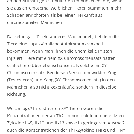
an den Autoantigen-stimulierten Immunzellen, die, wenn
sie aus chromosomal weiblichen Tieren stammten, mehr
Schaden anrichteten als bei einer Herkunft aus
chromosomalen Männchen.
Dasselbe galt für ein anderes Mausmodell, bei dem die
Tiere eine Lupus-ähnliche Autoimmunkrankheit
bekommen, wenn man ihnen die Chemikalie Pristan
injiziert: Tiere mit einem XX-Chromosomensatz hatten
schlechtere Überlebenschancen als solche mit XY-
Chromosomensatz. Bei diesen Versuchen wirkten Ying
(Testosteron) und Yang (XY-Chromosomensatz) in den
Männchen also nicht gegenläufig, sondern in dieselbe
Richtung.
–
Woran lag’s? In kastrierten XY
-Tieren waren die
Konzentrationen der an Th2-Immunreaktionen beteiligten
Zytokine IL-5, IL-10 und IL-13 sowie in geringerem Ausmaß
auch die Konzentrationen der Th1-Zytokine TNFα und IFNΥ